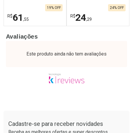
19% OFF
24% OFF
61
24
R$
R$
,55
,29
FECHAR
F
FECHAR
F
Avaliações
Laboratório
Laboratório
Por Menos
Por Menos
Este produto ainda não tem avaliações
Tudo sobre a Drogaria São Paulo
Cadastre-se para receber novidades
Ativar Desconto
Ativar Desconto
Receba as melhores ofertas e super descontos