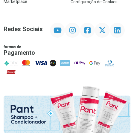
Marketplace
Configuração de Cookies
YouTube
Instagram
Facebook
Twitter
Linkedin
Redes Sociais
formas de
Pagamento
PIX
MasterCard
VISA
ELO
AMEX
NuPay
Google Pay
Diners Club
Hipercard
Promoção em Destaque