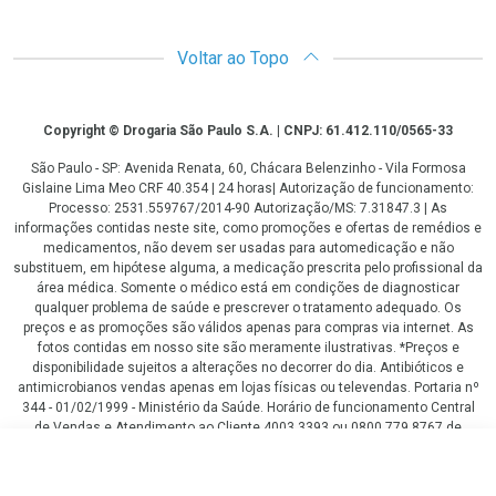
Voltar ao Topo
Copyright
Copyright © Drogaria São Paulo S.A. | CNPJ: 61.412.110/0565-33
São Paulo - SP: Avenida Renata, 60, Chácara Belenzinho - Vila Formosa
Gislaine Lima Meo CRF 40.354 | 24 horas| Autorização de funcionamento:
Processo: 2531.559767/2014-90 Autorização/MS: 7.31847.3 | As
informações contidas neste site, como promoções e ofertas de remédios e
medicamentos, não devem ser usadas para automedicação e não
substituem, em hipótese alguma, a medicação prescrita pelo profissional da
área médica. Somente o médico está em condições de diagnosticar
qualquer problema de saúde e prescrever o tratamento adequado. Os
preços e as promoções são válidos apenas para compras via internet. As
fotos contidas em nosso site são meramente ilustrativas. *Preços e
disponibilidade sujeitos a alterações no decorrer do dia. Antibióticos e
antimicrobianos vendas apenas em lojas físicas ou televendas. Portaria nº
344 - 01/02/1999 - Ministério da Saúde. Horário de funcionamento Central
de Vendas e Atendimento ao Cliente 4003 3393 ou 0800 779 8767 de
domingo a domingo das 08h00 às 20h00.
R$ 289,90
LGPD Aceite os Cookies
COMPRAR