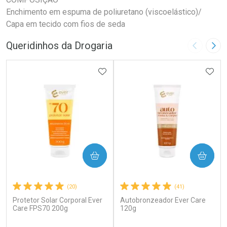
Enchimento em espuma de poliuretano (viscoelástico)/
Capa em tecido com fios de seda
Queridinhos da Drogaria
Imagem A
Pró
ADICIONAR AOS FAVORITOS
ADIC
COMPRAR
COMPRAR
(20)
(41)
Protetor Solar Corporal Ever
Autobronzeador Ever Care
Care FPS70 200g
120g