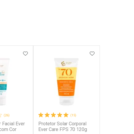
FAVORITOS
ADICIONAR AOS FAVORITOS
ADICIONAR AOS 
(26)
(15)
r Facial Ever
Protetor Solar Corporal
com Cor
Ever Care FPS 70 120g