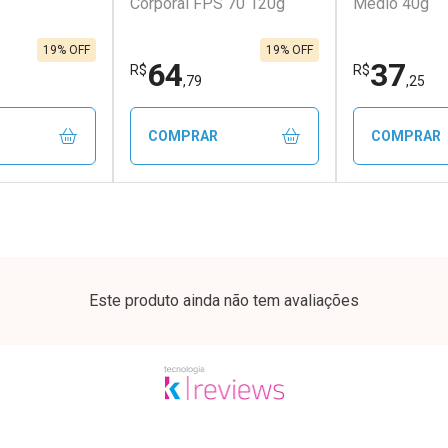
Corporal FPS 70 120g
Médio 40g
19% OFF
19% OFF
64
37
R$
R$
,79
,25
COMPRAR
COMPRAR
FECHAR
FECHAR
FECHAR
FECHAR
rio
Laboratório
Laborató
os
Por Menos
Por Men
Este produto ainda não tem avaliações