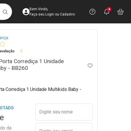
Acesse sua Conta
Precisa de 
Notific
Aces
Bem Vindo,
4
Você po
notifica
Vo
it
BUSCAR
Ver Recursos 
Faça seu Login ou Cadastro
crumb
ança
Atendimento ao 
valiação
0
Central de Ajud
Porta Corrediça 1 Unidade
Televendas
ADICIONAR AOS 
aby - BB260
4003-3393
ta Corrediça 1 Unidade Multikids Baby -
Preencher nome e email para s
GOTADO
Digite seu nome
e
ado da