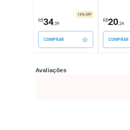
16% OFF
34
20
R$
R$
,39
,24
COMPRAR
COMPRAR
FECHAR
FECHAR
Avaliações
Laboratório
Laborató
Por Menos
Por Men