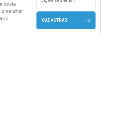
Digite seu email
de deste
a preencher
aixo.
CADASTRAR