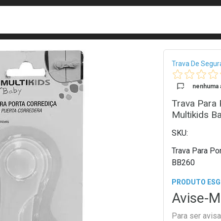
busca
isa?
Bread
Trava De Segur
nenhuma a
Trava Para 
Multikids B
Trava Para Por
BB260
PRODUTO ES
Avise-M
Para ser avis