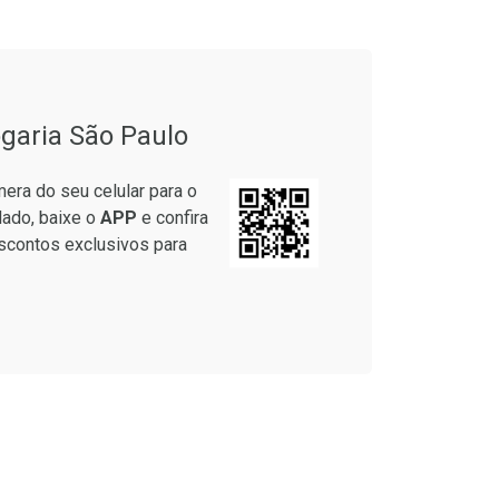
onto
Ativar Desconto
garia São Paulo
em Desconto
Comprar sem Desconto
em Desconto
Comprar sem Desconto
era do seu celular para o
5/cada
Por R$ 49,27/cada
5/cada
Por R$ 49,27/cada
lado, baixe o
APP
e confira
scontos exclusivos para