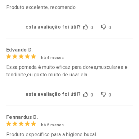
Produto excelente, recomendo
esta avaliação foi útil?
0
0
Edvando D.
há 4 meses
Essa pomada é muito eficaz para dores,musculares e
tendinite,eu gosto muito de usar ela.
esta avaliação foi útil?
0
0
Fennardus D.
há 5 meses
Produto específico para a higiene bucal.