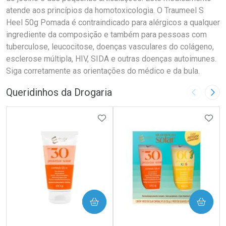
atende aos princípios da homotoxicologia. O Traumeel S
Heel 50g Pomada é contraindicado para alérgicos a qualquer
ingrediente da composição e também para pessoas com
tuberculose, leucocitose, doenças vasculares do colágeno,
esclerose múltipla, HIV, SIDA e outras doenças autoimunes.
Siga corretamente as orientações do médico e da bula.
Queridinhos da Drogaria
Imagem A
Pró
ADICIONAR AOS FAVORITOS
ADIC
COMPRAR
COMPRAR