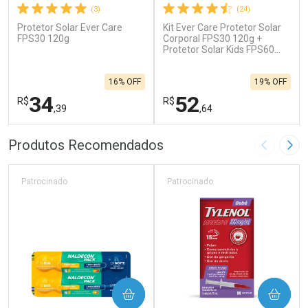
(3)
(24)
Protetor Solar Ever Care
Kit Ever Care Protetor Solar
FPS30 120g
Corporal FPS30 120g +
Protetor Solar Kids FPS60
120g
16% OFF
19% OFF
34
52
R$
R$
,39
,64
FECHAR
F
FECHAR
F
Produtos Recomendados
Imagem A
Pró
Laboratório
Laboratório
Por Menos
Por Menos
Patrocinado
Patrocinado
COMPRAR
COMPRAR