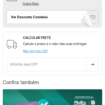
Saiba Mais
Ver Desconto Convênio
CALCULAR FRETE
Formulário para Calcular o Frete
Calcule o prazo e o valor das suas entregas
Não sei meu CEP
Informe seu CEP
CALCULA
Confira também