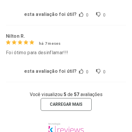
esta avaliação foi útil?
0
0
Nilton R.
há 7 meses
Foi ótimo para desinflamar!!!
esta avaliação foi útil?
0
0
Você visualizou
5
de
57
avaliações
CARREGAR MAIS