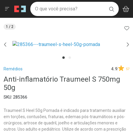
Drogaria São Paulo
Menu
Aces
Ir direto para a home
O que você precisa?
V
i
BUSCAR
Navegue pela página
Ir direto para o conteúdo
Faça a sua busca
Ir direto para a busca
Ir direto para a conta
AD
1
/ 2
Ir direto para a ajuda
Ir direto para a notificações
Ir direto para o carrinho
Ir direto para o menu
Breadcrumb
Remédios
4.9
57
Anti-inflamatório Traumeel S 750mg
50g
285366
Traumeel S Heel 50g Pomada é indicado para tratamento auxiliar
em torções, contusões, fraturas, edemas pós-traumáticos e pós-
cirúrgicos; artrose de quadril, joelho e articulações menores e
outros. Uso adulto e pediátrico. Utilize de acordo com a prescrição