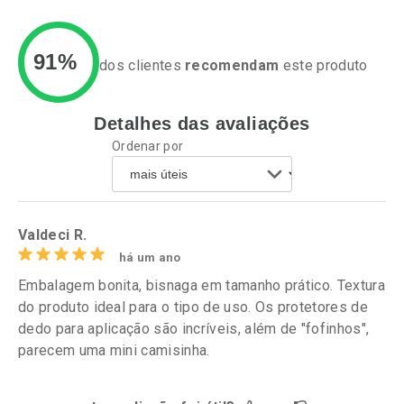
91%
dos clientes
recomendam
este produto
Detalhes das avaliações
Ativar Desconto
Ativar Desconto
Ordenar por
Comprar sem Desconto
Comprar sem Desconto
Por R$ 20,78/cada
Por R$ 23,99/cada
Comprar sem Desconto
Comprar sem Desconto
Por R$ 20,78/cada
Por R$ 23,99/cada
Valdeci R.
há um ano
Embalagem bonita, bisnaga em tamanho prático. Textura
do produto ideal para o tipo de uso. Os protetores de
dedo para aplicação são incríveis, além de "fofinhos",
parecem uma mini camisinha.