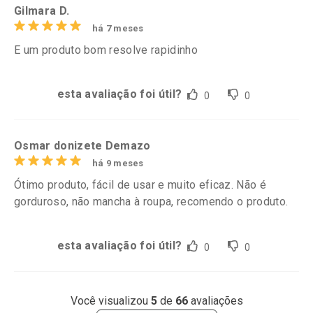
Gilmara D.
há 7 meses
E um produto bom resolve rapidinho
esta avaliação foi útil?
0
0
Osmar donizete Demazo
há 9 meses
Ótimo produto, fácil de usar e muito eficaz. Não é
gorduroso, não mancha à roupa, recomendo o produto.
esta avaliação foi útil?
0
0
Você visualizou
5
de
66
avaliações