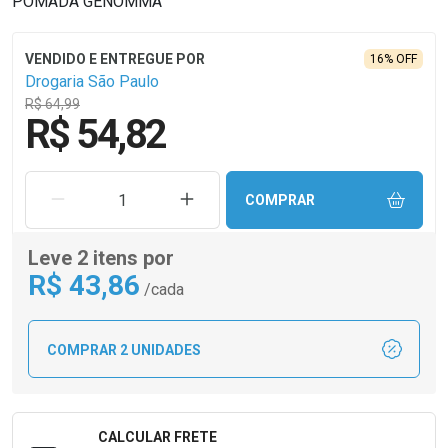
POMADA GENOMMA
16% OFF
Drogaria São Paulo
R$ 64,99
R$ 54,82
REMOVER UMA UNIDADE
AUMENTAR UMA UNIDADE
COMPRAR
Leve 2 itens por
R$
43
,86
/cada
COMPRAR 2 UNIDADES
CALCULAR FRETE
Formulário para Calcular o Frete