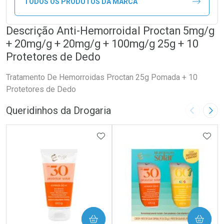
TODOS OS PRODUTOS DA MARCA
Descrição Anti-Hemorroidal Proctan 5mg/g
+ 20mg/g + 20mg/g + 100mg/g 25g + 10
Protetores de Dedo
Tratamento De Hemorroidas Proctan 25g Pomada + 10
Protetores de Dedo
Queridinhos da Drogaria
Imagem A
Pró
ADICIONAR AOS FAVORITOS
ADIC
COMPRAR
COMPRAR