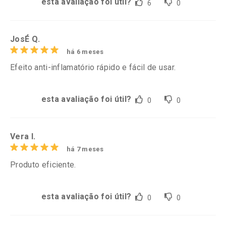
esta avaliação foi útil?
6
0
JosÉ Q.
há 6 meses
Efeito anti-inflamatório rápido e fácil de usar.
esta avaliação foi útil?
0
0
Vera l.
há 7 meses
Produto eficiente.
esta avaliação foi útil?
0
0