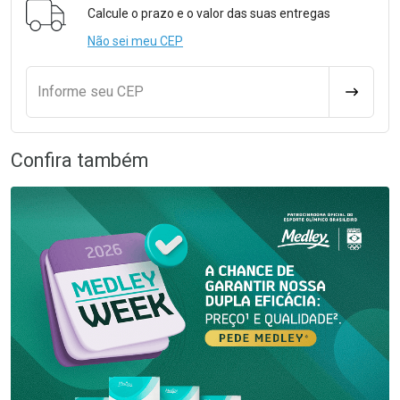
Calcule o prazo e o valor das suas entregas
Não sei meu CEP
Informe seu CEP
CALCULA
Confira também