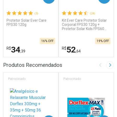
(3)
(24)
Protetor Solar Ever Care
Kit Ever Care Protetor Solar
FPS30 120g
Corporal FPS30 120g +
Protetor Solar Kids FPS60
120g
16% OFF
19% OFF
34
52
R$
R$
,39
,64
FECHAR
F
FECHAR
F
Produtos Recomendados
Imagem A
Pró
Laboratório
Laboratório
Por Menos
Por Menos
Patrocinado
Patrocinado