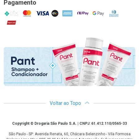
Pagamento
PIX
MasterCard
VISA
ELO
AMEX
NuPay
Google Pay
Diners Club
Hipercard
Promoção em Destaque
Voltar ao Topo
Copyright
Copyright © Drogaria São Paulo S.A. | CNPJ: 61.412.110/0565-33
São Paulo - SP: Avenida Renata, 60, Chácara Belenzinho - Vila Formosa