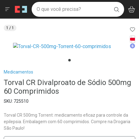
Drogaria São Paulo
Menu
Aces
Ir direto para a home
O que você precisa?
V
i
BUSCAR
Navegue pela página
Ir direto para o conteúdo
Faça a sua busca
Ir direto para a busca
Ir direto para a conta
AD
1
/ 1
Ir direto para a ajuda
Tarj
Ir direto para a notificações
Med
Ir direto para o carrinho
Ir direto para o menu
Breadcrumb
Medicamentos
Torval CR Divalproato de Sódio 500mg
60 Comprimidos
725510
Torval CR 500mg Torrent: medicamento eficaz para controle da
epilepsia. Embalagem com 60 comprimidos. Compre na Drogaria
São Paulo!