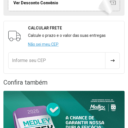
Ver Desconto Convênio
CALCULAR FRETE
Formulário para Calcular o Frete
Calcule o prazo e o valor das suas entregas
Não sei meu CEP
Informe seu CEP
CALCULA
Confira também