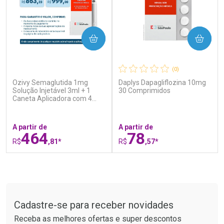
COMPRAR
COMPRAR
(0)
(0)
Ozivy Semaglutida 1mg
Daplys Dapagliflozina 10mg
Ativar Desconto
Ativar Desconto
Solução Injetável 3ml + 1
30 Comprimidos
Caneta Aplicadora com 4
Comprar sem Desconto
Comprar sem Desconto
Agulhas
Por R$ 37,25/cada
Por R$ 76,94/cada
Comprar sem Desconto
Comprar sem Desconto
Por R$ 37,25/cada
Por R$ 76,94/cada
A partir de
A partir de
464
78
R$
,81*
R$
,57*
FECHAR
F
FECHAR
F
Tudo sobre a Drogaria São Paulo
Laboratório
Laboratório
Por Menos
Por Menos
Cadastre-se para receber novidades
Receba as melhores ofertas e super descontos