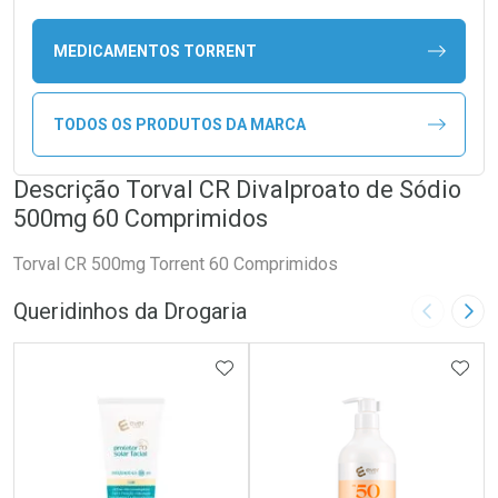
MEDICAMENTOS TORRENT
TODOS OS PRODUTOS DA MARCA
Descrição Torval CR Divalproato de Sódio
500mg 60 Comprimidos
Torval CR 500mg Torrent 60 Comprimidos
Queridinhos da Drogaria
Imagem A
Pró
ADICIONAR AOS FAVORITOS
ADIC