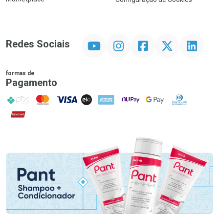
YouTube
Instagram
Facebook
Twitter
Linkedin
Redes Sociais
formas de
Pagamento
PIX
MasterCard
VISA
ELO
AMEX
NuPay
Google Pay
Diners Club
Hipercard
Promoção em Destaque