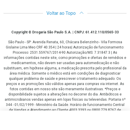
Voltar ao Topo
Copyright
Copyright © Drogaria São Paulo S.A. | CNPJ: 61.412.110/0565-33
São Paulo - SP: Avenida Renata, 60, Chácara Belenzinho - Vila Formosa
Gislaine Lima Meo CRF 40.354 | 24 horas| Autorização de funcionamento:
Processo: 2531.559767/2014-90 Autorização/MS: 7.31847.3 | As
informações contidas neste site, como promoções e ofertas de remédios e
medicamentos, não devem ser usadas para automedicação e não
substituem, em hipótese alguma, a medicação prescrita pelo profissional da
área médica. Somente o médico está em condições de diagnosticar
qualquer problema de saúde e prescrever o tratamento adequado. Os
preços e as promoções são válidos apenas para compras via internet. As
fotos contidas em nosso site são meramente ilustrativas. *Preços e
disponibilidade sujeitos a alterações no decorrer do dia. Antibióticos e
antimicrobianos vendas apenas em lojas físicas ou televendas. Portaria nº
344 - 01/02/1999 - Ministério da Saúde. Horário de funcionamento Central
de Vendas e Atendimento ao Cliente 4003 3393 ou 0800 779 8767 de
domingo a domingo das 08h00 às 20h00.
R$ 168,89
R$ 154,43
LGPD Aceite os Cookies
COMPRAR