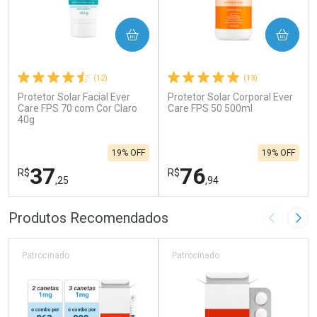
COMPRAR
COMPRAR
(12)
(13)
Protetor Solar Facial Ever
Protetor Solar Corporal Ever
Care FPS 70 com Cor Claro
Care FPS 50 500ml
40g
19% OFF
19% OFF
37
76
R$
R$
,25
,94
FECHAR
F
FECHAR
F
Produtos Recomendados
Imagem A
Pró
Laboratório
Laboratório
Por Menos
Por Menos
Patrocinado
Patrocinado