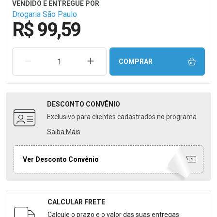
Drogaria São Paulo
R$ 99,59
REMOVER UMA UNIDADE
AUMENTAR UMA UNIDADE
COMPRAR
DESCONTO
CONVÊNIO
Exclusivo para clientes cadastrados no programa
Saiba Mais
Ver Desconto Convênio
CALCULAR FRETE
Formulário para Calcular o Frete
Calcule o prazo e o valor das suas entregas