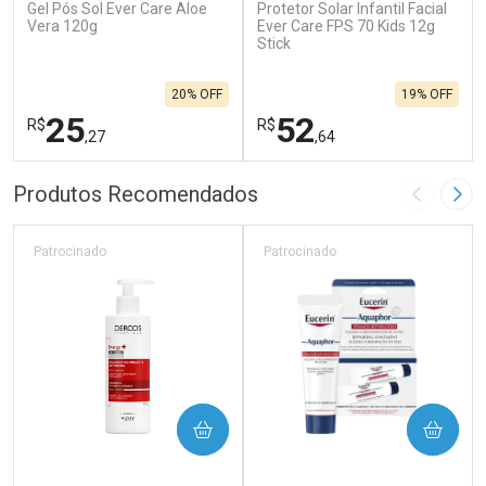
Gel Pós Sol Ever Care Aloe
Protetor Solar Infantil Facial
Vera 120g
Ever Care FPS 70 Kids 12g
Stick
20% OFF
19% OFF
25
52
R$
R$
,27
,64
FECHAR
F
FECHAR
F
Produtos Recomendados
Imagem A
Pró
Laboratório
Laboratório
Por Menos
Por Menos
Patrocinado
Patrocinado
COMPRAR
COMPRAR