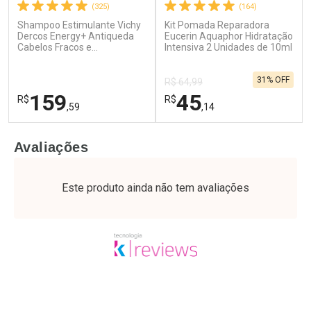
(325)
(164)
Shampoo Estimulante Vichy
Kit Pomada Reparadora
Ativar Desconto
Ativar Desconto
Dercos Energy+ Antiqueda
Eucerin Aquaphor Hidratação
Cabelos Fracos e
Comprar sem Desconto
Intensiva 2 Unidades de 10ml
Comprar sem Desconto
Quebradiços 400ml
Por R$ 25,27/cada
Por R$ 52,64/cada
Comprar sem Desconto
Comprar sem Desconto
31% OFF
Por R$ 25,27/cada
Por R$ 52,64/cada
R$ 64,99
159
45
R$
R$
,59
,14
FECHAR
F
FECHAR
F
Avaliações
Dermaclub
Laboratório
Por Menos
Por Menos
Este produto ainda não tem avaliações