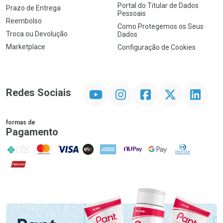
Portal do Titular de Dados
Prazo de Entrega
Pessoais
Reembolso
Como Protegemos os Seus
Troca ou Devolução
Dados
Marketplace
Configuração de Cookies
YouTube
Instagram
Facebook
Twitter
Linkedin
Redes Sociais
formas de
Pagamento
PIX
MasterCard
VISA
ELO
AMEX
NuPay
Google Pay
Diners Club
Hipercard
Promoção em Destaque