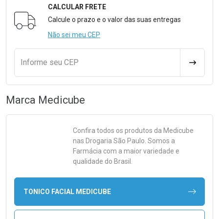
CALCULAR FRETE
Formulário para Calcular o Frete
Calcule o prazo e o valor das suas entregas
Não sei meu CEP
Informe seu CEP
CALCULA
Marca
Medicube
Confira todos os produtos da
Medicube
nas Drogaria São Paulo. Somos a
Farmácia com a maior variedade e
qualidade do Brasil.
TONICO FACIAL MEDICUBE