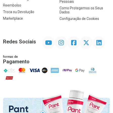
Pessoais
Reembolso
Como Protegemos os Seus
Troca ou Devolução
Dados
Marketplace
Configuração de Cookies
YouTube
Instagram
Facebook
Twitter
Linkedin
Redes Sociais
formas de
Pagamento
PIX
MasterCard
VISA
ELO
AMEX
NuPay
Google Pay
Diners Club
Hipercard
Promoção em Destaque