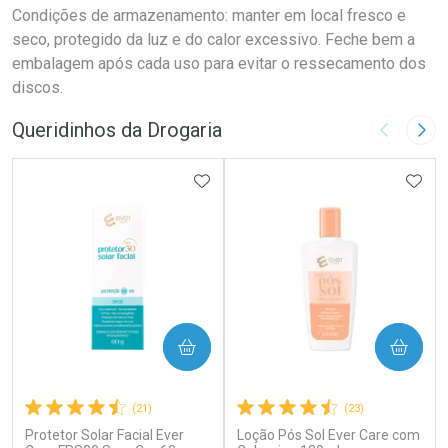
Condições de armazenamento: manter em local fresco e
seco, protegido da luz e do calor excessivo. Feche bem a
embalagem após cada uso para evitar o ressecamento dos
discos.
Queridinhos da Drogaria
Imagem A
Pró
ADICIONAR AOS FAVORITOS
ADIC
COMPRAR
COMPRAR
(21)
(23)
Protetor Solar Facial Ever
Loção Pós Sol Ever Care com