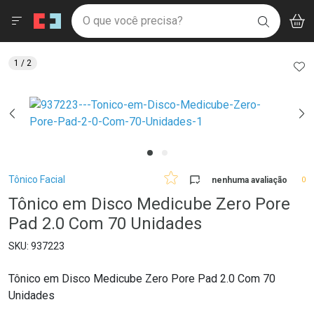
Drogaria São Paulo
Menu
Aces
Ir direto para a home
O que você precisa?
V
i
BUSCAR
Navegue pela página
Ir direto para o conteúdo
Faça a sua busca
Ir direto para a busca
Ir direto para a conta
AD
1
/ 2
Ir direto para a ajuda
Ir direto para a notificações
Ir direto para o carrinho
Ir direto para o menu
Breadcrumb
Tônico Facial
nenhuma avaliação
0
Tônico em Disco Medicube Zero Pore
Pad 2.0 Com 70 Unidades
937223
Tônico em Disco Medicube Zero Pore Pad 2.0 Com 70
Unidades