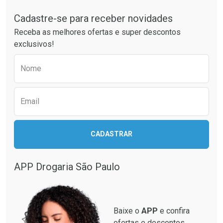
Ativar Desconto
Ativar Desconto
Cadastre-se para receber novidades
Receba as melhores ofertas e super descontos
Comprar sem Desconto
Comprar sem Desconto
exclusivos!
Comprar sem Desconto
Comprar sem Desconto
Por R$ 104,99/cada
Por R$ 81,99/cada
Por R$ 104,99/cada
Por R$ 81,99/cada
Preencha o formulário abaixo para receber 
Nome
Email
CADASTRAR
APP Drogaria São Paulo
Baixe o
APP
e confira
ofertas e descontos