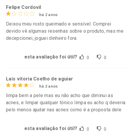
Felipe Cordovil
há 2 anos
Deixou meu rosto queimado e sensível. Comprei
devido vê algumas resenhas sobre o produto, mas me
decepcionei, joguei dinheiro fora.
esta avaliação foi útil?
0
0
Lais vitoria Coelho de aguiar
há 2 anos
limpa bem a pele mas eu não acho que diminui as
acnes, e limpar qualquer tônico limpa eu acho q deveria
pelo menos ajudar nas acnes como é a proposta dele
esta avaliação foi útil?
0
0