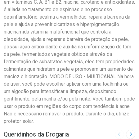
em vitaminas C, A, B1 e B2, niacina, caroteno e antioxidantes,
é aliada no tratamento de espinhas e no processo
desinflamatório, acalma a vermelhidão, repara a barreira da
pele e ajuda a prevenir cicatrizes e hiperpigmentação.
niacinamida vitamina multifuncional que controla a
oleosidade, ajuda a reparar a barreira de proteção da pele,
possui ação antioxidante e auxilia na uniformização do tom
da pele. fermentados vegetais obtidos através da
fermentação de substratos vegetais, eles tem propriedades
calmantes que hidratam a pele e promovem um aumento de
maciez e hidratação. MODO DE USO - MULTICANAL Na hora
de usar: você pode escolher aplicar com uma toalhinha ou
um algodão para intensificar a limpeza, depositando
gentilmente, pela manhã e/ou pela noite. Você também pode
usar o produto em regiões do corpo com tendência à acne.
Não é necessário remover o produto. Durante o dia, utilize
protetor solar.
Queridinhos da Drogaria
Imagem A
Pró