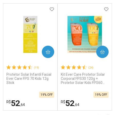
ADICIONAR AOS FAVORITOS
ADIC
COMPRAR
COMPRAR
(19)
(24)
Protetor Solar Infantil Facial
Kit Ever Care Protetor Solar
Ever Care FPS 70 Kids 12g
Corporal FPS30 120g +
Stick
Protetor Solar Kids FPS60
120g
19% OFF
19% OFF
52
52
R$
R$
,64
,64