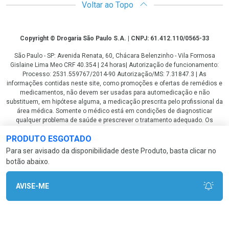
Voltar ao Topo
Copyright
Copyright © Drogaria São Paulo S.A. | CNPJ: 61.412.110/0565-33
São Paulo - SP: Avenida Renata, 60, Chácara Belenzinho - Vila Formosa
Gislaine Lima Meo CRF 40.354 | 24 horas| Autorização de funcionamento:
Processo: 2531.559767/2014-90 Autorização/MS: 7.31847.3 | As
informações contidas neste site, como promoções e ofertas de remédios e
medicamentos, não devem ser usadas para automedicação e não
substituem, em hipótese alguma, a medicação prescrita pelo profissional da
área médica. Somente o médico está em condições de diagnosticar
qualquer problema de saúde e prescrever o tratamento adequado. Os
preços e as promoções são válidos apenas para compras via internet. As
PRODUTO ESGOTADO
fotos contidas em nosso site são meramente ilustrativas. *Preços e
disponibilidade sujeitos a alterações no decorrer do dia. Antibióticos e
Para ser avisado da disponibilidade deste Produto, basta clicar no
antimicrobianos vendas apenas em lojas físicas ou televendas. Portaria nº
botão abaixo.
344 - 01/02/1999 - Ministério da Saúde. Horário de funcionamento Central
de Vendas e Atendimento ao Cliente 4003 3393 ou 0800 779 8767 de
domingo a domingo das 08h00 às 20h00.
AVISE-ME
LGPD Aceite os Cookies