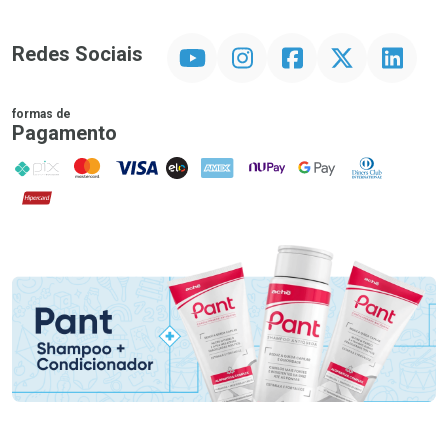
YouTube
Instagram
Facebook
Twitter
Linkedin
Redes Sociais
formas de
Pagamento
PIX
MasterCard
VISA
ELO
AMEX
NuPay
Google Pay
Diners Club
Hipercard
Promoção em Destaque