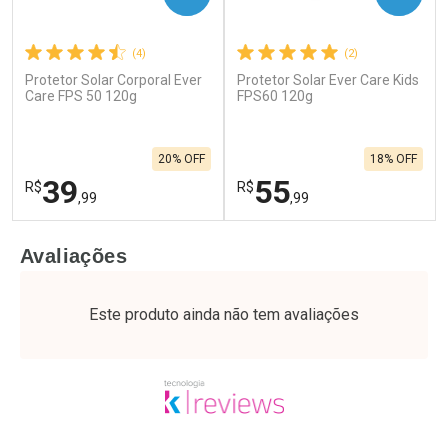
(4)
(2)
Protetor Solar Corporal Ever
Protetor Solar Ever Care Kids
Care FPS 50 120g
FPS60 120g
20% OFF
18% OFF
39
55
R$
R$
,99
,99
FECHAR
F
FECHAR
F
Avaliações
Laboratório
Laboratório
Por Menos
Por Menos
Este produto ainda não tem avaliações