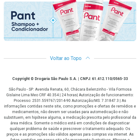
Voltar ao Topo
Copyright
Copyright © Drogaria São Paulo S.A. | CNPJ: 61.412.110/0565-33
São Paulo - SP: Avenida Renata, 60, Chácara Belenzinho - Vila Formosa
Gislaine Lima Meo CRF 40.354 | 24 horas| Autorização de funcionamento:
Processo: 2531.559767/2014-90 Autorização/MS: 7.31847.3 | As
informações contidas neste site, como promoções e ofertas de remédios e
medicamentos, não devem ser usadas para automedicação e não
substituem, em hipótese alguma, a medicação prescrita pelo profissional da
área médica. Somente o médico está em condições de diagnosticar
qualquer problema de saúde e prescrever o tratamento adequado. Os
preços e as promoções são válidos apenas para compras via internet. As
fotos contidas em nosso site são meramente ilustrativas. *Preços e