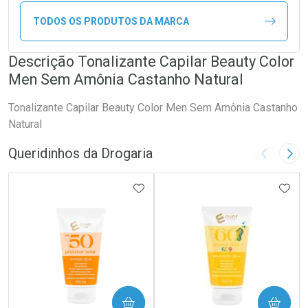
TODOS OS PRODUTOS DA MARCA
Descrição Tonalizante Capilar Beauty Color
Men Sem Amônia Castanho Natural
Tonalizante Capilar Beauty Color Men Sem Amônia Castanho
Natural
Queridinhos da Drogaria
Imagem A
Pró
ADICIONAR AOS FAVORITOS
ADIC
COMPRAR
COMPRAR