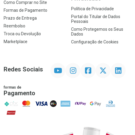
Como Comprar no Site
Política de Privacidade
Formas de Pagamento
Portal do Titular de Dados
Prazo de Entrega
Pessoais
Reembolso
Como Protegemos os Seus
Troca ou Devolução
Dados
Marketplace
Configuração de Cookies
YouTube
Instagram
Facebook
Twitter
Linkedin
Redes Sociais
formas de
Pagamento
PIX
MasterCard
VISA
ELO
AMEX
NuPay
Google Pay
Diners Club
Hipercard
Promoção em Destaque