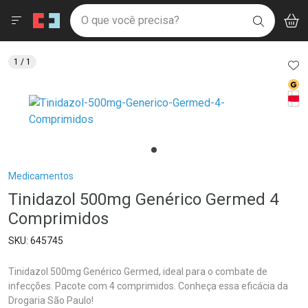
Drogaria São Paulo
Menu
Aces
Ir direto para a home
O que você precisa?
V
i
BUSCAR
Navegue pela página
Ir direto para o conteúdo
Faça a sua busca
Ir direto para a busca
Ir direto para a conta
AD
1
/ 1
Ir direto para a ajuda
Med
Ir direto para a notificações
Tarj
Ir direto para o carrinho
Ir direto para o menu
Breadcrumb
Medicamentos
Tinidazol 500mg Genérico Germed 4
Comprimidos
645745
Tinidazol 500mg Genérico Germed, ideal para o combate de
infecções. Pacote com 4 comprimidos. Conheça essa eficácia da
Drogaria São Paulo!