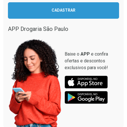
Ativar Desconto
CADASTRAR
Ativar Desconto
Comprar sem Desconto
Comprar sem Desconto
Por R$ 664,02/cada
Por R$ 28,90/cada
APP Drogaria São Paulo
Comprar sem Desconto
Comprar sem Desconto
Por R$ 664,02/cada
Por R$ 28,90/cada
Baixe o
APP
e confira
ofertas e descontos
exclusivos para você!