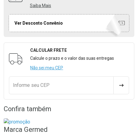
Saiba Mais
Ver Desconto Convênio
CALCULAR FRETE
Formulário para Calcular o Frete
Calcule o prazo e o valor das suas entregas
Não sei meu CEP
Informe seu CEP
CALCULA
Confira também
Marca
Germed