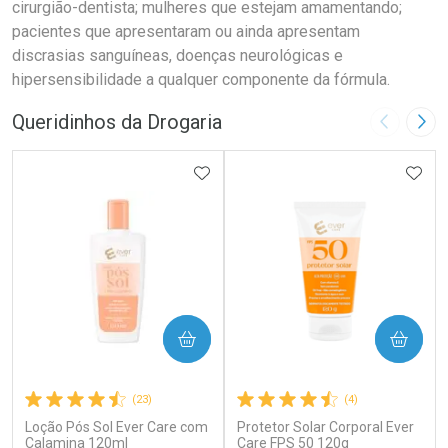
cirurgião-dentista; mulheres que estejam amamentando;
pacientes que apresentaram ou ainda apresentam
discrasias sanguíneas, doenças neurológicas e
hipersensibilidade a qualquer componente da fórmula.
Queridinhos da Drogaria
Imagem A
Pró
ADICIONAR AOS FAVORITOS
ADIC
COMPRAR
COMPRAR
(23)
(4)
Loção Pós Sol Ever Care com
Protetor Solar Corporal Ever
Calamina 120ml
Care FPS 50 120g