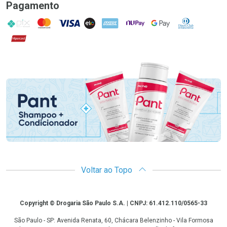
Pagamento
PIX
MasterCard
VISA
ELO
AMEX
NuPay
Google Pay
Diners Club
Hipercard
Promoção em Destaque
Voltar ao Topo
Copyright
Copyright © Drogaria São Paulo S.A. | CNPJ: 61.412.110/0565-33
São Paulo - SP: Avenida Renata, 60, Chácara Belenzinho - Vila Formosa