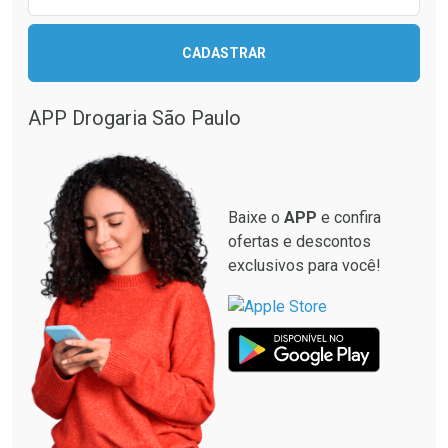
Ativar Desconto
CADASTRAR
Ativar Desconto
Comprar sem Desconto
Comprar sem Desconto
Por R$ 37,19/cada
Por R$ 568,19/cada
APP Drogaria São Paulo
Comprar sem Desconto
Comprar sem Desconto
Por R$ 37,19/cada
Por R$ 568,19/cada
Baixe o
APP
e confira
ofertas e descontos
exclusivos para você!