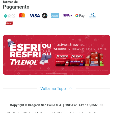
formas de
Pagamento
PIX
MasterCard
VISA
ELO
AMEX
NuPay
Google Pay
Diners Club
Hipercard
Promoção em Destaque
Voltar ao Topo
Copyright
Copyright © Drogaria São Paulo S.A. | CNPJ: 61.412.110/0565-33