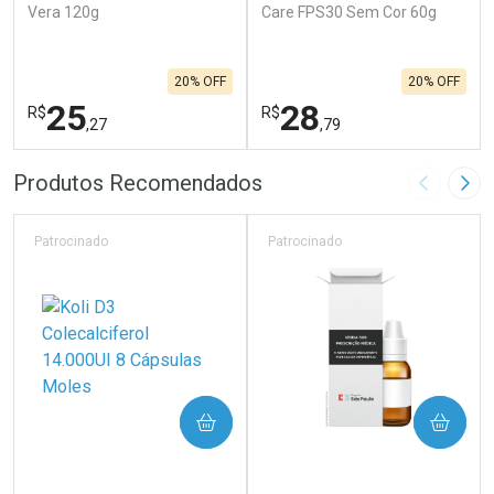
Vera 120g
Care FPS30 Sem Cor 60g
20% OFF
20% OFF
25
28
R$
R$
,27
,79
FECHAR
F
FECHAR
F
Produtos Recomendados
Imagem A
Pró
Laboratório
Laboratório
Por Menos
Por Menos
Patrocinado
Patrocinado
COMPRAR
COMPRAR
(0)
(0)