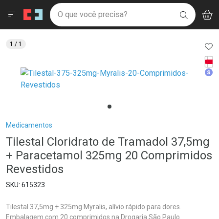
Drogaria São Paulo
Menu
Aces
Ir direto para a home
O que você precisa?
V
i
BUSCAR
Navegue pela página
Ir direto para o conteúdo
Faça a sua busca
Ir direto para a busca
Ir direto para a conta
AD
1
/ 1
Ir direto para a ajuda
Tarj
Ir direto para a notificações
Med
Ir direto para o carrinho
Ir direto para o menu
Breadcrumb
Medicamentos
Tilestal Cloridrato de Tramadol 37,5mg
+ Paracetamol 325mg 20 Comprimidos
Revestidos
615323
Tilestal 37,5mg + 325mg Myralis, alívio rápido para dores.
Embalagem com 20 comprimidos na Drogaria São Paulo.