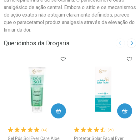
analgésico de ação central. Embora o sítio e os mecanismos
de ação exatos não estejam claramente definidos, parece
que o paracetamol produz analgesia através da elevação do
limiar da dor.
Queridinhos da Drogaria
Imagem A
Pró
ADICIONAR AOS FAVORITOS
ADIC
COMPRAR
COMPRAR
(14)
(21)
Gel Pós Sol Ever Care Aloe
Protetor Solar Facial Ever