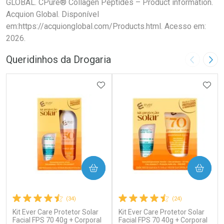
GLOBAL. CPure® Collagen Peptides – Product information.
Acquion Global. Disponível
em:https://acquionglobal.com/Products.html. Acesso em:
2026.
Queridinhos da Drogaria
Imagem A
Pró
ADICIONAR AOS FAVORITOS
ADIC
COMPRAR
COMPRAR
(34)
(24)
Kit Ever Care Protetor Solar
Kit Ever Care Protetor Solar
Facial FPS 70 40g + Corporal
Facial FPS 70 40g + Corporal