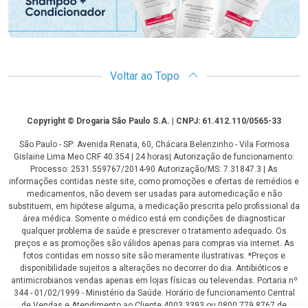
Voltar ao Topo
Copyright
Copyright © Drogaria São Paulo S.A. | CNPJ: 61.412.110/0565-33
São Paulo - SP: Avenida Renata, 60, Chácara Belenzinho - Vila Formosa
Gislaine Lima Meo CRF 40.354 | 24 horas| Autorização de funcionamento:
Processo: 2531.559767/2014-90 Autorização/MS: 7.31847.3 | As
informações contidas neste site, como promoções e ofertas de remédios e
medicamentos, não devem ser usadas para automedicação e não
substituem, em hipótese alguma, a medicação prescrita pelo profissional da
área médica. Somente o médico está em condições de diagnosticar
qualquer problema de saúde e prescrever o tratamento adequado. Os
preços e as promoções são válidos apenas para compras via internet. As
fotos contidas em nosso site são meramente ilustrativas. *Preços e
disponibilidade sujeitos a alterações no decorrer do dia. Antibióticos e
antimicrobianos vendas apenas em lojas físicas ou televendas. Portaria nº
344 - 01/02/1999 - Ministério da Saúde. Horário de funcionamento Central
de Vendas e Atendimento ao Cliente 4003 3393 ou 0800 779 8767 de