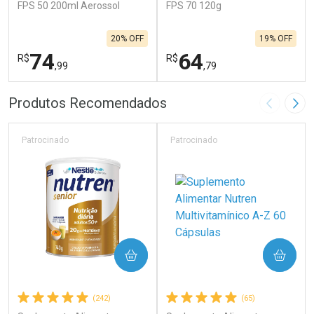
FPS 50 200ml Aerossol
FPS 70 120g
20% OFF
19% OFF
74
64
R$
R$
,99
,79
FECHAR
F
FECHAR
F
Produtos Recomendados
Imagem A
Pró
Laboratório
Laboratório
Por Menos
Por Menos
Patrocinado
Patrocinado
COMPRAR
COMPRAR
(242)
(65)