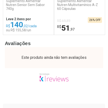
Suplemento Alimentar
Suplemento Alimentar
Ativar Desconto
Ativar Desconto
Nutren Senior Sem Sabor
Nutren Multivitamínico A-Z
740g
Comprar sem Desconto
60 Cápsulas
Comprar sem Desconto
Por R$ 74,99/cada
Por R$ 64,79/cada
Comprar sem Desconto
Comprar sem Desconto
Leve 2 itens por
26% OFF
Por R$ 74,99/cada
Por R$ 64,79/cada
R$ 69,89
140
51
R$
,02/cada
R$
,97
ou R$ 155,58/un
FECHAR
F
FECHAR
F
Avaliações
Laboratório
Laboratório
Por Menos
Por Menos
Este produto ainda não tem avaliações
Tudo sobre a Drogaria São Paulo