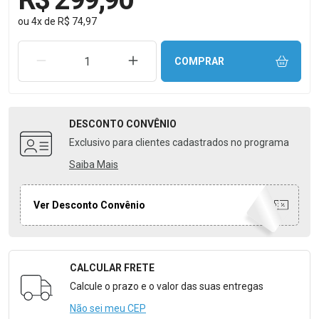
ou
4
x
de
R$ 74,97
REMOVER UMA UNIDADE
AUMENTAR UMA UNIDADE
COMPRAR
DESCONTO
CONVÊNIO
Exclusivo para clientes cadastrados no programa
Saiba Mais
Ver Desconto Convênio
CALCULAR FRETE
Formulário para Calcular o Frete
Calcule o prazo e o valor das suas entregas
Não sei meu CEP