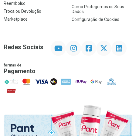
Reembolso
Como Protegemos os Seus
Troca ou Devolução
Dados
Marketplace
Configuração de Cookies
YouTube
Instagram
Facebook
Twitter
Linkedin
Redes Sociais
formas de
Pagamento
PIX
MasterCard
VISA
ELO
AMEX
NuPay
Google Pay
Diners Club
Hipercard
Promoção em Destaque