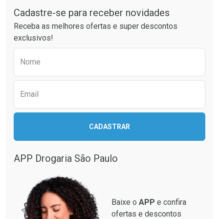
Cadastre-se para receber novidades
Ativar Desconto
Ativar Desconto
Receba as melhores ofertas e super descontos
Comprar sem Desconto
Comprar sem Desconto
exclusivos!
Por R$ 155,58/cada
Por R$ 51,97/cada
Comprar sem Desconto
Comprar sem Desconto
Preencha o formulário abaixo para receber 
Por R$ 155,58/cada
Por R$ 51,97/cada
Nome
Email
CADASTRAR
APP Drogaria São Paulo
Baixe o
APP
e confira
ofertas e descontos