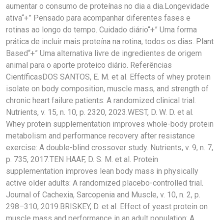
aumentar o consumo de proteínas no dia a dia.Longevidade
ativa“+” Pensado para acompanhar diferentes fases e
rotinas ao longo do tempo. Cuidado diário“+” Uma forma
prática de incluir mais proteína na rotina, todos os dias. Plant
Based“+” Uma alternativa livre de ingredientes de origem
animal para o aporte proteico diário. Referências
CientíficasDOS SANTOS, E. M. et al. Effects of whey protein
isolate on body composition, muscle mass, and strength of
chronic heart failure patients: A randomized clinical trial.
Nutrients, v. 15, n. 10, p. 2320, 2023.WEST, D. W. D. et al.
Whey protein supplementation improves whole-body protein
metabolism and performance recovery after resistance
exercise: A double-blind crossover study. Nutrients, v. 9, n. 7,
p. 735, 2017.TEN HAAF, D. S. M. et al. Protein
supplementation improves lean body mass in physically
active older adults: A randomized placebo-controlled trial.
Journal of Cachexia, Sarcopenia and Muscle, v. 10, n. 2, p.
298–310, 2019.BRISKEY, D. et al. Effect of yeast protein on
muscle mass and performance in an adult population: A