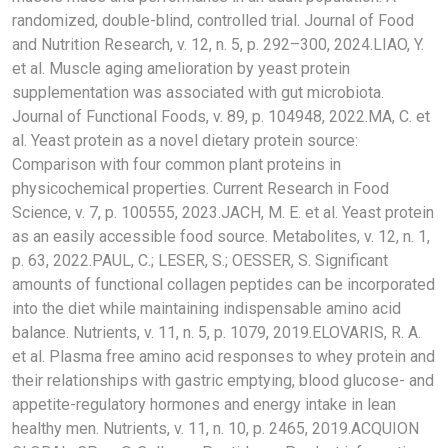
randomized, double-blind, controlled trial. Journal of Food
and Nutrition Research, v. 12, n. 5, p. 292–300, 2024.LIAO, Y.
et al. Muscle aging amelioration by yeast protein
supplementation was associated with gut microbiota.
Journal of Functional Foods, v. 89, p. 104948, 2022.MA, C. et
al. Yeast protein as a novel dietary protein source:
Comparison with four common plant proteins in
physicochemical properties. Current Research in Food
Science, v. 7, p. 100555, 2023.JACH, M. E. et al. Yeast protein
as an easily accessible food source. Metabolites, v. 12, n. 1,
p. 63, 2022.PAUL, C.; LESER, S.; OESSER, S. Significant
amounts of functional collagen peptides can be incorporated
into the diet while maintaining indispensable amino acid
balance. Nutrients, v. 11, n. 5, p. 1079, 2019.ELOVARIS, R. A.
et al. Plasma free amino acid responses to whey protein and
their relationships with gastric emptying, blood glucose- and
appetite-regulatory hormones and energy intake in lean
healthy men. Nutrients, v. 11, n. 10, p. 2465, 2019.ACQUION