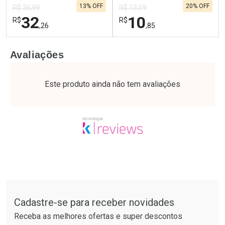
13% OFF
20% OFF
Por R$ 74,99/cada
Por R$ 25,27/cada
R$ 36,99
R$ 13,59
32
10
R$
R$
,26
,85
FECHAR
F
FECHAR
F
Avaliações
Laboratório
Laboratório
Por Menos
Por Menos
Este produto ainda não tem avaliações
Tudo sobre a Drogaria São Paulo
Cadastre-se para receber novidades
Ativar Desconto
Ativar Desconto
Receba as melhores ofertas e super descontos
Comprar sem Desconto
Comprar sem Desconto