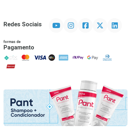
YouTube
Instagram
Facebook
Twitter
Linkedin
Redes Sociais
formas de
Pagamento
PIX
MasterCard
VISA
ELO
AMEX
NuPay
Google Pay
Diners Club
Hipercard
Promoção em Destaque