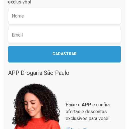
exclusivos!
Por R$ 32,26/cada
Por R$ 10,85/cada
Comprar sem Desconto
Comprar sem Desconto
Preencha o formulário abaixo para receber 
Por R$ 32,26/cada
Por R$ 10,85/cada
Nome
Email
CADASTRAR
APP Drogaria São Paulo
Baixe o
APP
e confira
ofertas e descontos
exclusivos para você!