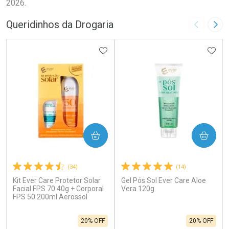
2026.
Queridinhos da Drogaria
Imagem A
Pró
ADICIONAR AOS FAVORITOS
ADIC
COMPRAR
COMPRAR
(34)
(14)
Kit Ever Care Protetor Solar
Gel Pós Sol Ever Care Aloe
Facial FPS 70 40g + Corporal
Vera 120g
FPS 50 200ml Aerossol
20% OFF
20% OFF