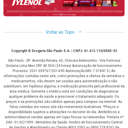
Voltar ao Topo
Copyright
Copyright © Drogaria São Paulo S.A. | CNPJ: 61.412.110/0565-33
São Paulo - SP: Avenida Renata, 60, Chácara Belenzinho - Vila Formosa
Gislaine Lima Meo CRF 40.354 | 24 horas| Autorização de funcionamento:
Processo: 2531.559767/2014-90 Autorização/MS: 7.31847.3 | As
informações contidas neste site, como promoções e ofertas de remédios e
medicamentos, não devem ser usadas para automedicação e não
substituem, em hipótese alguma, a medicação prescrita pelo profissional da
área médica. Somente o médico está em condições de diagnosticar
qualquer problema de saúde e prescrever o tratamento adequado. Os
preços e as promoções são válidos apenas para compras via internet. As
fotos contidas em nosso site são meramente ilustrativas. *Preços e
disponibilidade sujeitos a alterações no decorrer do dia. Antibióticos e
antimicrobianos vendas apenas em lojas físicas ou televendas. Portaria nº
344 - 01/02/1999 - Ministério da Saúde. Horário de funcionamento Central
de Vendas e Atendimento ao Cliente 4003 3393 ou 0800 779 8767 de