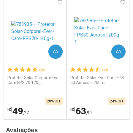
ADICIONAR AOS FAVORITOS
ADIC
COMPRAR
COMPRAR
(15)
(14)
Protetor Solar Corporal Ever
Protetor Solar Ever Care FPS
Care FPS 70 120g
50 Aerossol 200ml
20% OFF
24% OFF
49
63
R$
R$
,27
,99
FECHAR
F
FECHAR
F
Avaliações