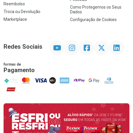
Reembolso
Como Protegemos os Seus
Troca ou Devolução
Dados
Marketplace
Configuração de Cookies
YouTube
Instagram
Facebook
Twitter
Linkedin
Redes Sociais
formas de
Pagamento
PIX
MasterCard
VISA
ELO
AMEX
NuPay
Google Pay
Diners Club
Hipercard
Promoção em Destaque