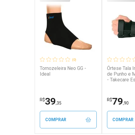
(0)
Tornozeleira Neo GG -
Órtese Tala 
Ideal
de Punho e M
- Takecare E
39
79
R$
R$
,35
,90
COMPRAR
COMPRAR