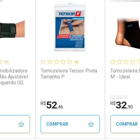
(0)
(0)
Imobilizadora
Tornozeleira Tensor Preta
Tornozeleira 
ão Ajustável
Tamanho P
M - Ideal
squerdo GG
R$ 38,90
52
32
R$
R$
,46
,90
COMPRAR
COMPRAR