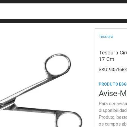
busca
isa?
Bread
Tesoura
Tesoura Cir
17 Cm
9351683
PRODUTO ES
Avise-M
Para ser avis
disponibilida
Produto, bast
os campos ab