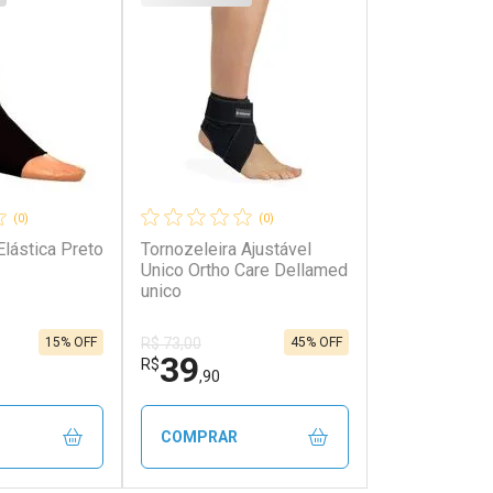
(0)
(0)
Elástica Preto
Tornozeleira Ajustável
Unico Ortho Care Dellamed
unico
15% OFF
45% OFF
R$ 73,00
39
R$
,90
COMPRAR