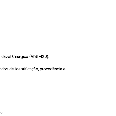
.
dável Cirúrgico (AISI-420).
ados de identificação, procedência e
o.