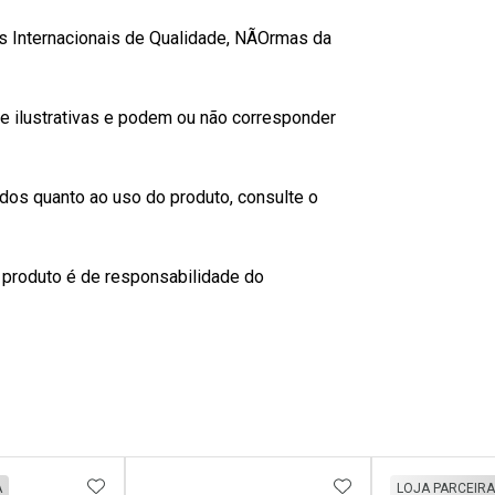
s Internacionais de Qualidade, NÃOrmas da
 ilustrativas e podem ou não corresponder
os quanto ao uso do produto, consulte o
 produto é de responsabilidade do
FAVORITOS
ADICIONAR AOS FAVORITOS
ADICIONAR AOS 
A
LOJA PARCEIRA