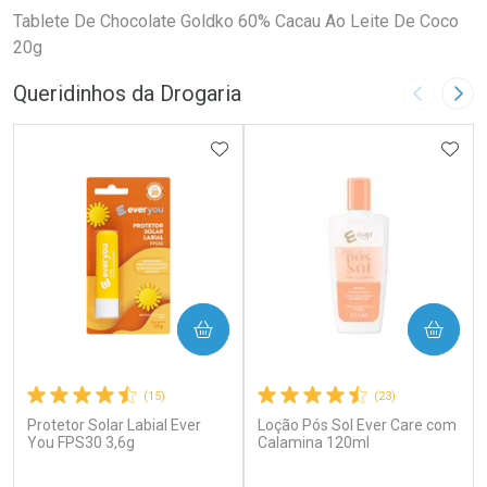
Tablete De Chocolate Goldko 60% Cacau Ao Leite De Coco
20g
Queridinhos da Drogaria
Imagem A
Pró
ADICIONAR AOS FAVORITOS
ADIC
COMPRAR
COMPRAR
(15)
(23)
Protetor Solar Labial Ever
Loção Pós Sol Ever Care com
You FPS30 3,6g
Calamina 120ml