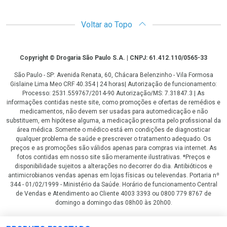
Voltar ao Topo
Copyright
Copyright © Drogaria São Paulo S.A. | CNPJ: 61.412.110/0565-33
São Paulo - SP: Avenida Renata, 60, Chácara Belenzinho - Vila Formosa
Gislaine Lima Meo CRF 40.354 | 24 horas| Autorização de funcionamento:
Processo: 2531.559767/2014-90 Autorização/MS: 7.31847.3 | As
informações contidas neste site, como promoções e ofertas de remédios e
medicamentos, não devem ser usadas para automedicação e não
substituem, em hipótese alguma, a medicação prescrita pelo profissional da
área médica. Somente o médico está em condições de diagnosticar
qualquer problema de saúde e prescrever o tratamento adequado. Os
preços e as promoções são válidos apenas para compras via internet. As
fotos contidas em nosso site são meramente ilustrativas. *Preços e
disponibilidade sujeitos a alterações no decorrer do dia. Antibióticos e
antimicrobianos vendas apenas em lojas físicas ou televendas. Portaria nº
344 - 01/02/1999 - Ministério da Saúde. Horário de funcionamento Central
de Vendas e Atendimento ao Cliente 4003 3393 ou 0800 779 8767 de
domingo a domingo das 08h00 às 20h00.
LGPD Aceite os Cookies