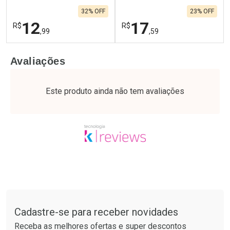
32% OFF
23% OFF
12
17
R$
R$
,99
,59
FECHAR
F
FECHAR
F
Avaliações
Laboratório
Laboratório
Por Menos
Por Menos
Este produto ainda não tem avaliações
Tudo sobre a Drogaria São Paulo
Cadastre-se para receber novidades
Ativar Desconto
Ativar Desconto
Receba as melhores ofertas e super descontos