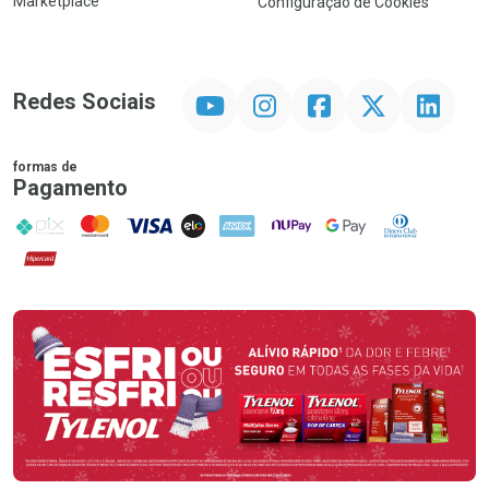
Marketplace
Configuração de Cookies
YouTube
Instagram
Facebook
Twitter
Linkedin
Redes Sociais
formas de
Pagamento
PIX
MasterCard
VISA
ELO
AMEX
NuPay
Google Pay
Diners Club
Hipercard
Promoção em Destaque