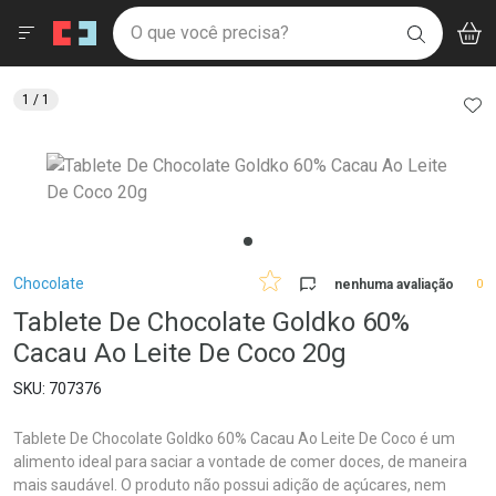
Drogaria São Paulo
Menu
Aces
Ir direto para a home
O que você precisa?
V
i
BUSCAR
Navegue pela página
Ir direto para o conteúdo
Faça a sua busca
Ir direto para a busca
Ir direto para a conta
AD
1
/ 1
Ir direto para a ajuda
Ir direto para a notificações
Ir direto para o carrinho
Ir direto para o menu
Breadcrumb
Chocolate
nenhuma avaliação
0
Tablete De Chocolate Goldko 60%
Cacau Ao Leite De Coco 20g
707376
Tablete De Chocolate Goldko 60% Cacau Ao Leite De Coco é um
alimento ideal para saciar a vontade de comer doces, de maneira
mais saudável. O produto não possui adição de açúcares, nem