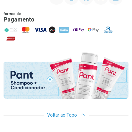
formas de
Pagamento
PIX
MasterCard
VISA
ELO
AMEX
NuPay
Google Pay
Diners Club
Hipercard
Promoção em Destaque
Voltar ao Topo