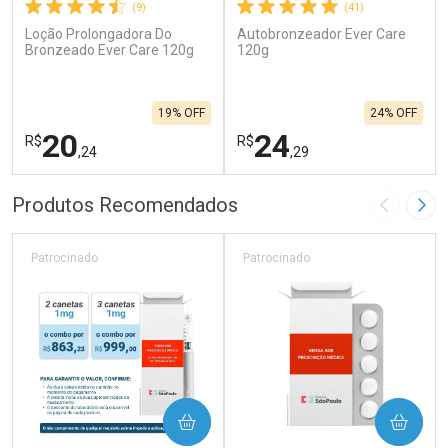
(9)
(41)
Loção Prolongadora Do
Autobronzeador Ever Care
Bronzeado Ever Care 120g
120g
19% OFF
24% OFF
20
24
R$
R$
,24
,29
FECHAR
F
FECHAR
F
Produtos Recomendados
Imagem A
Pró
Laboratório
Laboratório
Por Menos
Por Menos
Patrocinado
Patrocinado
COMPRAR
COMPRAR