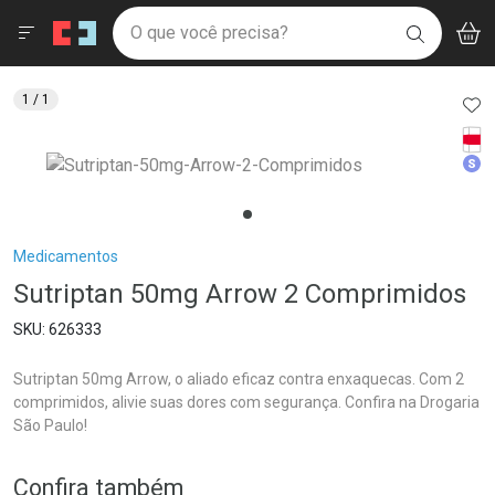
Drogaria São Paulo
Menu
Aces
Ir direto para a home
O que você precisa?
V
i
BUSCAR
Navegue pela página
Ir direto para o conteúdo
Faça a sua busca
Ir direto para a busca
Ir direto para a conta
AD
1
/ 1
Ir direto para a ajuda
Tarj
Ir direto para a notificações
Med
Ir direto para o carrinho
Ir direto para o menu
Breadcrumb
Medicamentos
Sutriptan 50mg Arrow 2 Comprimidos
626333
Sutriptan 50mg Arrow, o aliado eficaz contra enxaquecas. Com 2
comprimidos, alivie suas dores com segurança. Confira na Drogaria
São Paulo!
Confira também