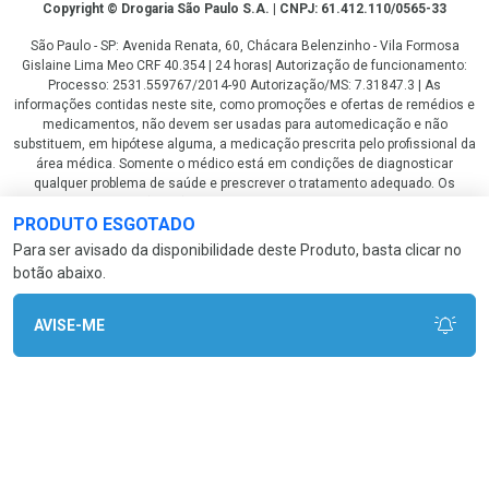
Copyright
Copyright © Drogaria São Paulo S.A. | CNPJ: 61.412.110/0565-33
São Paulo - SP: Avenida Renata, 60, Chácara Belenzinho - Vila Formosa
Gislaine Lima Meo CRF 40.354 | 24 horas| Autorização de funcionamento:
Processo: 2531.559767/2014-90 Autorização/MS: 7.31847.3 | As
informações contidas neste site, como promoções e ofertas de remédios e
medicamentos, não devem ser usadas para automedicação e não
substituem, em hipótese alguma, a medicação prescrita pelo profissional da
área médica. Somente o médico está em condições de diagnosticar
qualquer problema de saúde e prescrever o tratamento adequado. Os
preços e as promoções são válidos apenas para compras via internet. As
PRODUTO ESGOTADO
fotos contidas em nosso site são meramente ilustrativas. *Preços e
disponibilidade sujeitos a alterações no decorrer do dia. Antibióticos e
Para ser avisado da disponibilidade deste Produto, basta clicar no
antimicrobianos vendas apenas em lojas físicas ou televendas. Portaria nº
botão abaixo.
344 - 01/02/1999 - Ministério da Saúde. Horário de funcionamento Central
de Vendas e Atendimento ao Cliente 4003 3393 ou 0800 779 8767 de
domingo a domingo das 08h00 às 20h00.
AVISE-ME
LGPD Aceite os Cookies