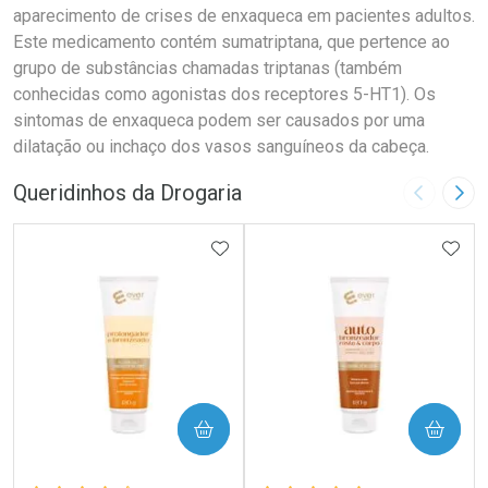
aparecimento de crises de enxaqueca em pacientes adultos.
Este medicamento contém sumatriptana, que pertence ao
grupo de substâncias chamadas triptanas (também
conhecidas como agonistas dos receptores 5-HT1). Os
sintomas de enxaqueca podem ser causados por uma
dilatação ou inchaço dos vasos sanguíneos da cabeça.
Queridinhos da Drogaria
Imagem A
Pró
ADICIONAR AOS FAVORITOS
ADIC
COMPRAR
COMPRAR