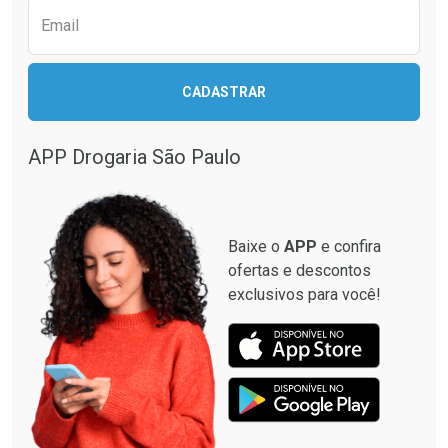
Email
Ativar Desconto
CADASTRAR
Ativar Desconto
Comprar sem Desconto
Comprar sem Desconto
Por R$ 664,02/cada
Por R$ 28,90/cada
APP Drogaria São Paulo
Comprar sem Desconto
Comprar sem Desconto
Por R$ 664,02/cada
Por R$ 28,90/cada
Baixe o
APP
e confira
ofertas e descontos
exclusivos para você!