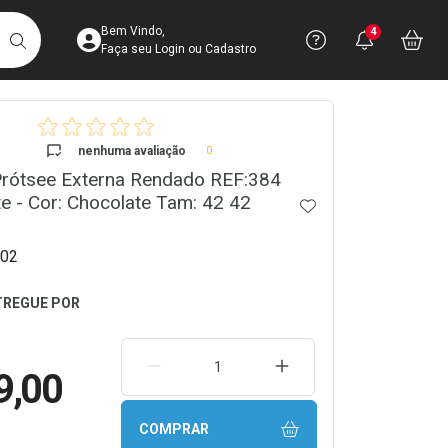
Acesse sua Conta
Precisa de 
Notific
Aces
Bem Vindo,
4
Você po
notifica
Vo
it
BUSCAR
Ver Recursos 
Faça seu Login ou Cadastro
crumb
Atendimento ao 
nenhuma avaliação
0
Prótsee Externa Rendado REF:384
Central de Ajud
e - Cor: Chocolate Tam: 42 42
ADICIONAR AOS 
Televendas
4003-3393
02
REMOVER UMA UNIDADE
AUMENTAR UMA UNIDA
9,00
COMPRAR