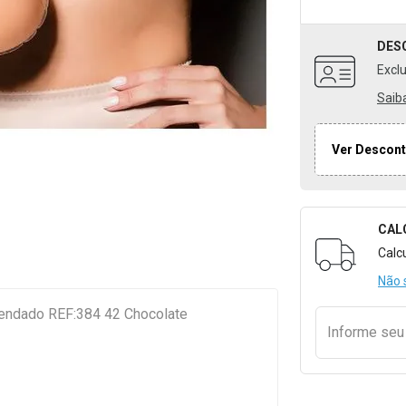
DES
Excl
Saib
Ver Descont
CAL
Formulári
Calc
Não 
Rendado REF:384 42 Chocolate
Informe se