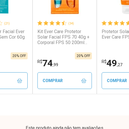
(21)
(34)
r Facial Ever
Kit Ever Care Protetor
Protetor Sola
Sem Cor 60g
Solar Facial FPS 70 40g +
Ever Care FP
Corporal FPS 50 200ml
Aerossol
20% OFF
20% OFF
74
49
R$
R$
,99
,27
COMPRAR
COMPRAR
FECHAR
FECHAR
FECHAR
FECHAR
rio
Laboratório
Laborató
os
Por Menos
Por Men
Este produto ainda não tem avaliações