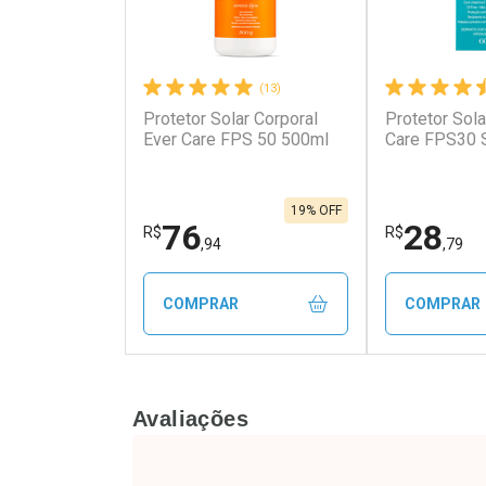
(13)
Protetor Solar Corporal
Protetor Sola
Ever Care FPS 50 500ml
Care FPS30 
19% OFF
76
28
R$
R$
,94
,79
COMPRAR
COMPRAR
FECHAR
FECHAR
Avaliações
Laboratório
Laborató
Por Menos
Por Men