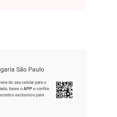
onto
Ativar Desconto
garia São Paulo
em Desconto
Comprar sem Desconto
em Desconto
Comprar sem Desconto
era do seu celular para o
7/cada
Por R$ 37,25/cada
7/cada
Por R$ 37,25/cada
lado, baixe o
APP
e confira
scontos exclusivos para