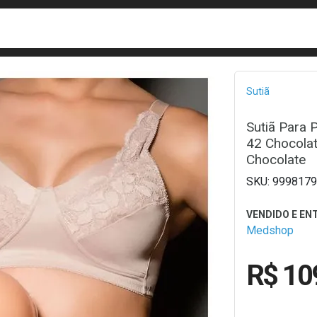
busca
isa?
Bread
Sutiã
Sutiã Para 
42 Chocolat
Chocolate
9998179
Medshop
R$ 10