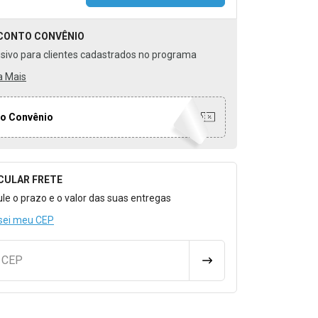
CONTO
CONVÊNIO
usivo para clientes cadastrados no programa
a Mais
o Convênio
CULAR FRETE
o para Calcular o Frete
ule o prazo e o valor das suas entregas
sei meu CEP
u CEP
CALCULAR FRETE