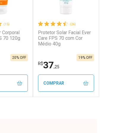
(15)
(26)
r Corporal
Protetor Solar Facial Ever
S 70 120g
Care FPS 70 com Cor
Médio 40g
20% OFF
19% OFF
37
R$
,25
COMPRAR
FECHAR
FECHAR
FECHAR
FECHAR
rio
Laboratório
os
Por Menos