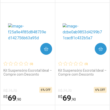
EXCLUSIVO-SITE
FECHAR
FECHAR
EXCLUSIVO-SITE
F
F
Laboratório
Por Menos
Laboratório
Por Menos
COMPRAR
COMPRAR
(0)
(0)
Kit Suspensório Escrotal Ideal –
Kit Suspensório Escrotal Ideal –
Compre com Desconto
Compre com Desconto
Ativar Desconto
Ativar Desconto
6% OFF
6% OFF
R$ 74,70
R$ 74,70
Comprar sem Desconto
Comprar sem Desconto
69
69
R$
Comprar sem Desconto
R$
Comprar sem Desconto
Por R$ 199,90/cada
Por R$ 119,90/cada
,90
,90
Por R$ 199,90/cada
Por R$ 119,90/cada