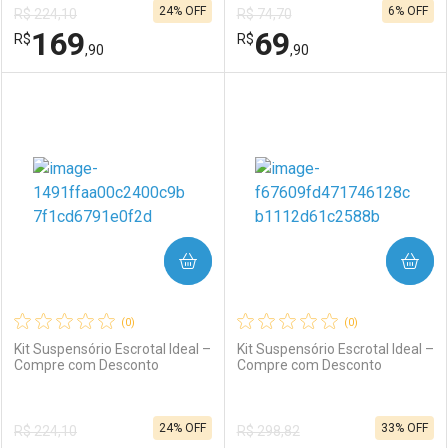
24% OFF
6% OFF
R$ 224,10
R$ 74,70
Comprar sem Desconto
Comprar sem Desconto
169
69
R$
Comprar sem Desconto
R$
Comprar sem Desconto
Por R$ 199,90/cada
Por R$ 119,90/cada
,90
,90
Por R$ 199,90/cada
Por R$ 119,90/cada
EXCLUSIVO-SITE
FECHAR
FECHAR
EXCLUSIVO-SITE
F
F
Laboratório
Por Menos
Laboratório
Por Menos
COMPRAR
COMPRAR
(0)
(0)
Kit Suspensório Escrotal Ideal –
Kit Suspensório Escrotal Ideal –
Compre com Desconto
Compre com Desconto
Ativar Desconto
Ativar Desconto
24% OFF
33% OFF
R$ 224,10
R$ 298,82
Comprar sem Desconto
Comprar sem Desconto