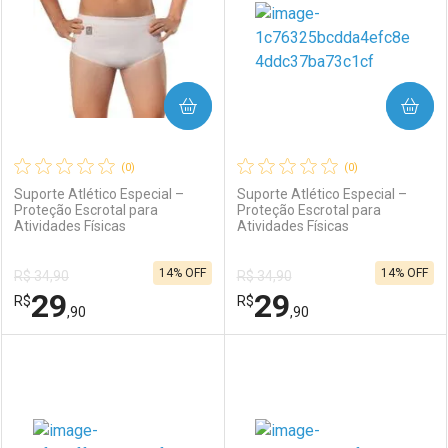
Laboratório
Por Menos
Laboratório
Por Menos
COMPRAR
COMPRAR
(0)
(0)
Suporte Atlético Especial –
Suporte Atlético Especial –
Proteção Escrotal para
Proteção Escrotal para
Atividades Físicas
Atividades Físicas
Ativar Desconto
Ativar Desconto
14% OFF
14% OFF
R$ 34,90
R$ 34,90
Comprar sem Desconto
Comprar sem Desconto
29
29
R$
Comprar sem Desconto
R$
Comprar sem Desconto
Por R$ 169,90/cada
Por R$ 119,90/cada
,90
,90
Por R$ 169,90/cada
Por R$ 119,90/cada
EXCLUSIVO-SITE
FECHAR
FECHAR
EXCLUSIVO-SITE
F
F
Laboratório
Por Menos
Laboratório
Por Menos