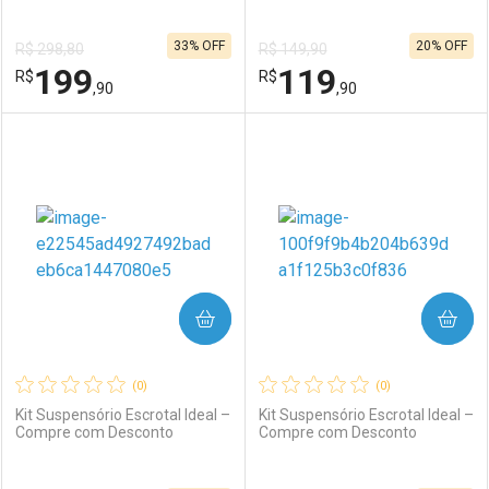
Ativar Desconto
Ativar Desconto
33% OFF
20% OFF
R$ 298,80
R$ 149,90
Comprar sem Desconto
Comprar sem Desconto
199
119
R$
Comprar sem Desconto
R$
Comprar sem Desconto
Por R$ 199,90/cada
Por R$ 119,90/cada
,90
,90
Por R$ 199,90/cada
Por R$ 119,90/cada
EXCLUSIVO-SITE
FECHAR
FECHAR
EXCLUSIVO-SITE
F
F
Laboratório
Por Menos
Laboratório
Por Menos
COMPRAR
COMPRAR
(0)
(0)
Kit Suspensório Escrotal Ideal –
Kit Suspensório Escrotal Ideal –
Compre com Desconto
Compre com Desconto
Ativar Desconto
Ativar Desconto