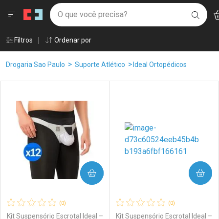
Drogaria São Paulo
Menu
Ac
Ir direto para a home
O que você precisa?
BUSC
Navegue pela página
Ir direto para o conteúdo
Faça a sua busca
Ir direto para a busca
Âncoras
Filtros
Ordenar por
Ir direto para a conta
Ir direto para a ajuda
Breadcrumb
Drogaria Sao Paulo
Suporte Atlético
Ideal Ortopédicos
Ir direto para a notificações
Ir direto para o carrinho
Linkagens Internas em Destaque
Promoções em Destaque
Prateleira
Ir direto para o menu
EXCLUSIVO-SITE
EXCLUSIVO-SITE
COMPRAR
COMPRAR
(0)
(0)
Kit Suspensório Escrotal Ideal –
Kit Suspensório Escrotal Ideal –