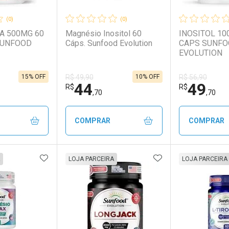
(0)
(0)
A 500MG 60
Magnésio Inositol 60
INOSITOL 10
SUNFOOD
Cáps. Sunfood Evolution
CAPS SUNF
EVOLUTION
15% OFF
10% OFF
R$ 49,90
R$ 56,90
44
49
R$
R$
,70
,70
COMPRAR
COMPRAR
FAVORITOS
ADICIONAR AOS FAVORITOS
ADICIONAR AOS 
FECHAR
FECHAR
FECHAR
FECHAR
LOJA PARCEIRA
LOJA PARCEIRA
rio
os
Laboratório
Por Menos
Laborató
Por Men