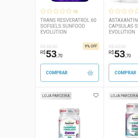
(0)
TRANS RESVERATROL 60
ASTAXANTIN
SOFGELS SUNFOOD
CAPSULAS 
EVOLUTION
EVOLUTION
9% OFF
R$ 58,90
R$ 62,90
53
53
R$
R$
,70
,70
COMPRAR
COMPRAR
ADICIONAR AOS 
FECHAR
FECHAR
LOJA PARCEIRA
LOJA PARCEIRA
Laboratório
Por Menos
Laborató
Por Men