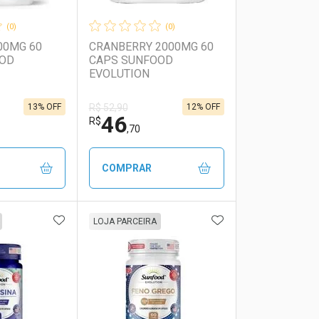
(0)
(0)
00MG 60
CRANBERRY 2000MG 60
OOD
CAPS SUNFOOD
EVOLUTION
13% OFF
12% OFF
R$ 52,90
46
R$
,70
COMPRAR
FAVORITOS
ADICIONAR AOS FAVORITOS
ADICIONAR AOS 
FECHAR
FECHAR
FECHAR
FECHAR
LOJA PARCEIRA
rio
os
Laboratório
Por Menos