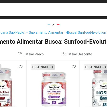
busca
isa?
garia Sao Paulo
Suplemento Alimentar
Busca: Sunfood-Evolution
mento Alimentar Busca: Sunfood-Evolu
Maior Preço
Maior Desconto
FAVORITOS
ADICIONAR AOS FAVORITOS
ADICIONAR AOS 
LOJA PARCEIRA
LOJA PARCEIRA