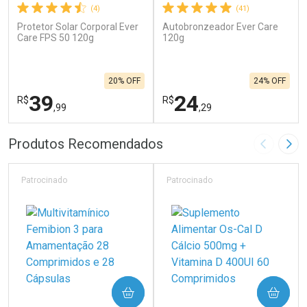
(4)
(41)
Protetor Solar Corporal Ever
Autobronzeador Ever Care
Care FPS 50 120g
120g
20% OFF
24% OFF
39
24
R$
R$
,99
,29
FECHAR
F
FECHAR
F
Produtos Recomendados
Imagem A
Pró
Laboratório
Laboratório
Por Menos
Por Menos
Patrocinado
Patrocinado
COMPRAR
COMPRAR