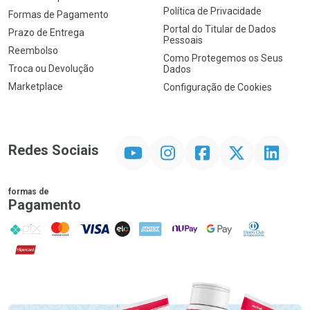
Política de Privacidade
Formas de Pagamento
Portal do Titular de Dados
Prazo de Entrega
Pessoais
Reembolso
Como Protegemos os Seus
Troca ou Devolução
Dados
Marketplace
Configuração de Cookies
YouTube
Instagram
Facebook
Twitter
Linkedin
Redes Sociais
formas de
Pagamento
PIX
MasterCard
VISA
ELO
AMEX
NuPay
Google Pay
Diners Club
Hipercard
Promoção em Destaque