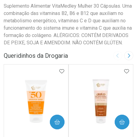
Suplemento Alimentar VitaMedley Mulher 30 Cápsulas. Uma
combinação das vitaminas B2, B6 e B12 que auxiliam no
metabolismo energético, vitaminas C e D que auxiliam no
funcionamento do sistema imune e vitamina C que auxilia na
formação do colágeno. ALÉRGICOS: CONTÉM DERIVADOS
DE PEIXE, SOJA E AMENDOIM. NÃO CONTÉM GLÚTEN.
Queridinhos da Drogaria
Imagem A
Pró
ADICIONAR AOS FAVORITOS
ADIC
COMPRAR
COMPRAR