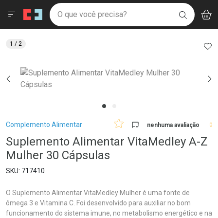
Drogaria São Paulo
Menu
Aces
Ir direto para a home
O que você precisa?
V
i
BUSCAR
Navegue pela página
Ir direto para o conteúdo
Faça a sua busca
Ir direto para a busca
Ir direto para a conta
AD
1
/ 2
Ir direto para a ajuda
Ir direto para a notificações
Ir direto para o carrinho
Ir direto para o menu
Breadcrumb
Complemento Alimentar
nenhuma avaliação
0
Suplemento Alimentar VitaMedley A-Z
Mulher 30 Cápsulas
717410
O Suplemento Alimentar VitaMedley Mulher é uma fonte de
ômega 3 e Vitamina C. Foi desenvolvido para auxiliar no bom
funcionamento do sistema imune, no metabolismo energético e na