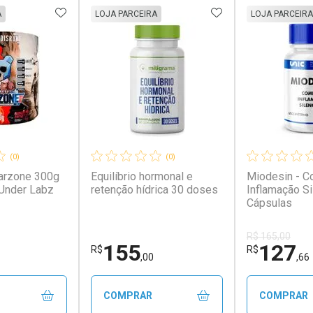
FAVORITOS
ADICIONAR AOS FAVORITOS
ADICIONAR AOS 
A
LOJA PARCEIRA
LOJA PARCEIRA
(0)
(0)
arzone 300g
Equilíbrio hormonal e
Miodesin - 
 Under Labz
retenção hídrica 30 doses
Inflamação Si
Cápsulas
R$ 165,00
155
127
R$
R$
,00
,66
COMPRAR
COMPRAR