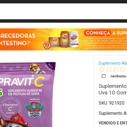
busca
isa?
Bread
Suplemento Al
nenhuma a
Suplemento 
Uva 10 Go
921920
Suplemento Al