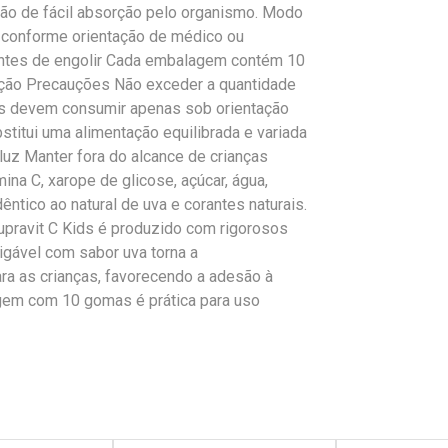
ção de fácil absorção pelo organismo. Modo
 conforme orientação de médico ou
antes de engolir Cada embalagem contém 10
ação Precauções Não exceder a quantidade
os devem consumir apenas sob orientação
stitui uma alimentação equilibrada e variada
luz Manter fora do alcance de crianças
a C, xarope de glicose, açúcar, água,
dêntico ao natural de uva e corantes naturais.
upravit C Kids é produzido com rigorosos
gável com sabor uva torna a
ra as crianças, favorecendo a adesão à
agem com 10 gomas é prática para uso