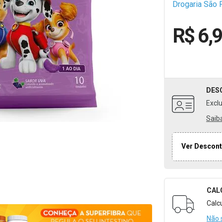
Drogaria São 
R$ 6,
DES
Excl
Saib
Ver Descont
CAL
Formulári
Calc
Não 