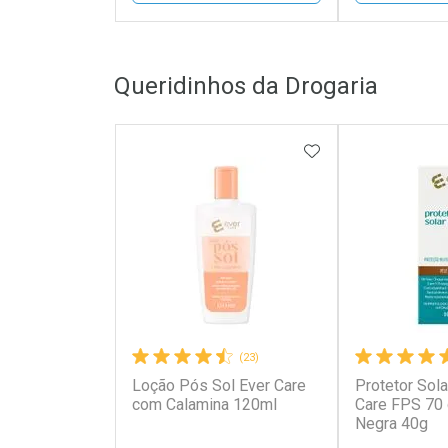
FECHAR
FECHAR
Queridinhos da Drogaria
Laboratório
Laborató
Por Menos
Por Men
ADICIONAR AOS 
(23)
Loção Pós Sol Ever Care
Protetor Sola
Ativar Desconto
Ativar Des
com Calamina 120ml
Care FPS 70
Negra 40g
Comprar sem Desconto
Comprar s
Comprar sem Desconto
Comprar s