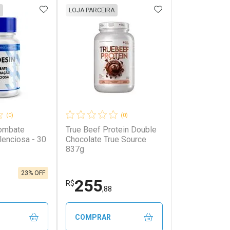
FAVORITOS
ADICIONAR AOS FAVORITOS
ADICIONAR AOS 
LOJA PARCEIRA
(0)
(0)
Combate
True Beef Protein Double
lenciosa - 30
Chocolate True Source
837g
23% OFF
255
R$
,88
COMPRAR