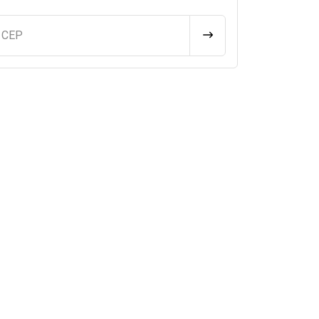
u CEP
CALCULAR FRETE