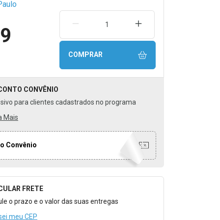
Paulo
REMOVER UMA UNIDADE
AUMENTAR UMA UNIDA
99
COMPRAR
CONTO
CONVÊNIO
usivo para clientes cadastrados no programa
a Mais
o Convênio
CULAR FRETE
o para Calcular o Frete
ule o prazo e o valor das suas entregas
sei meu CEP