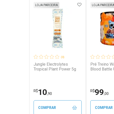
ADICIONAR AOS 
LOJA PARCEIRA
LOJA PARCEIR
(0)
Jungle Electrolytes
Pré Treino W
Tropical Plant Power 5g
Blood Battle
10
99
R$
R$
,90
,00
COMPRAR
COMPRAR