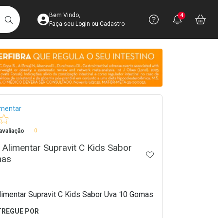
Acesse sua Conta
Precisa de 
Notific
Aces
Bem Vindo,
4
Você po
notifica
Vo
it
BUSCAR
Ver Recursos 
Faça seu Login ou Cadastro
Atendimento ao 
Central de Ajud
crumb
Televendas
imentar
4003-3393
valiação
0
Alimentar Supravit C Kids Sabor
ADICIONAR AOS 
mas
imentar Supravit C Kids Sabor Uva 10 Gomas