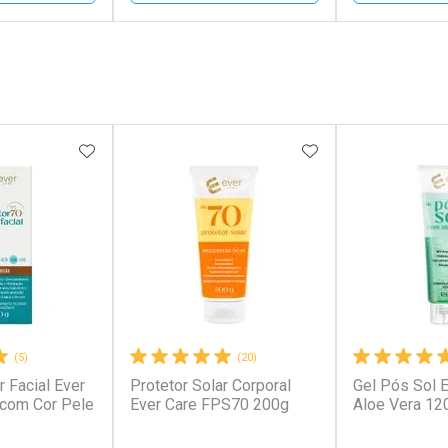
FECHAR
FECHAR
FECHAR
FECHAR
rio
Laboratório
Laborató
os
Por Menos
Por Men
FAVORITOS
ADICIONAR AOS FAVORITOS
ADICIONAR AOS 
(5)
(20)
r Facial Ever
Protetor Solar Corporal
Gel Pós Sol 
conto
Ativar Desconto
Ativar Desc
 com Cor Pele
Ever Care FPS70 200g
Aloe Vera 12
em Desconto
Comprar sem Desconto
Comprar s
em Desconto
Comprar sem Desconto
Comprar s