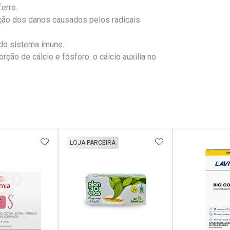
erro.
teção dos danos causados pelos radicais
 do sistema imune.
orção de cálcio e fósforo. o cálcio auxilia no
FAVORITOS
ADICIONAR AOS FAVORITOS
ADICIONAR AOS 
LOJA PARCEIRA