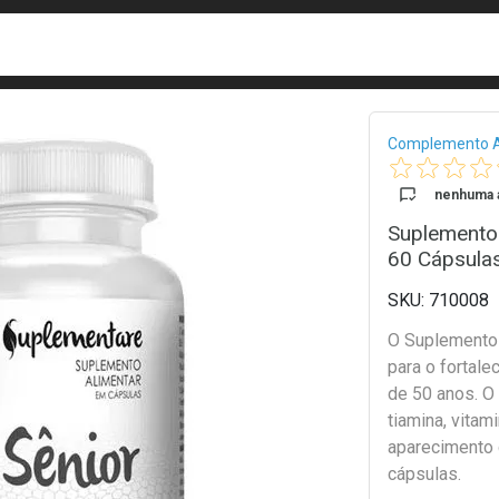
busca
isa?
Bread
Complemento A
nenhuma a
Suplemento 
60 Cápsula
710008
O Suplemento 
para o fortal
de 50 anos. O 
tiamina, vitam
aparecimento
cápsulas.