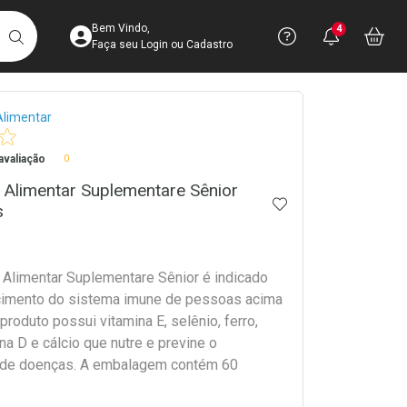
Acesse sua Conta
Precisa de 
Notific
Aces
Bem Vindo,
4
Você po
notifica
Vo
it
BUSCAR
Ver Recursos 
Faça seu Login ou Cadastro
crumb
limentar
Atendimento ao 
valiação
0
Central de Ajud
Alimentar Suplementare Sênior
Televendas
ADICIONAR AOS 
s
4003-3393
Alimentar Suplementare Sênior é indicado
ecimento do sistema imune de pessoas acima
produto possui vitamina E, selênio, ferro,
ina D e cálcio que nutre e previne o
 de doenças. A embalagem contém 60