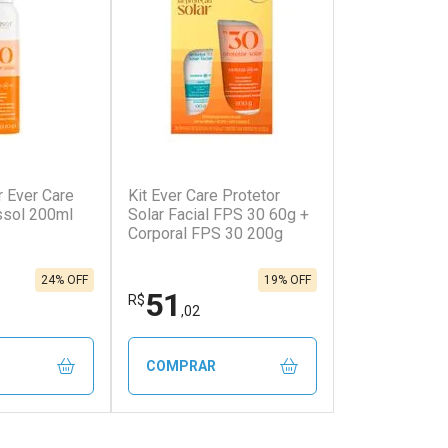
r Ever Care
Kit Ever Care Protetor
onto
Ativar Desconto
ssol 200ml
Solar Facial FPS 30 60g +
Corporal FPS 30 200g
em Desconto
Comprar sem Desconto
em Desconto
Comprar sem Desconto
9/cada
Por R$ 162,99/cada
9/cada
Por R$ 162,99/cada
24% OFF
19% OFF
51
R$
,02
COMPRAR
FECHAR
FECHAR
FECHAR
FECHAR