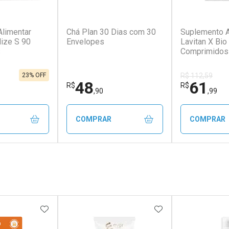
limentar
Chá Plan 30 Dias com 30
Suplemento A
lize S 90
Envelopes
Lavitan X Bi
s
Comprimidos
23% OFF
R$ 112,59
48
61
R$
R$
,90
,99
COMPRAR
COMPRAR
FECHAR
FECHAR
FECHAR
FECHAR
rio
Laboratório
Laborató
os
Por Menos
Por Men
FAVORITOS
ADICIONAR AOS FAVORITOS
ADICIONAR AOS 