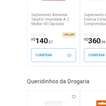
Suplemento Alimentar
Suplemento A
Targifor Imunidade A-Z
Exemia Forta
Mulher 60 Cápsulas
Comprimido
19% OFF
R$ 172,99
R$ 469,99
140
360
R$
R$
,57
,99
COMPRAR
COMPRAR
FECHAR
FECHAR
Queridinhos da Drogaria
Laboratório
Laborató
Por Menos
Por Men
ADICIONAR AOS 