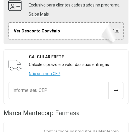
Exclusivo para clientes cadastrados no programa
Saiba Mais
Ver Desconto Convênio
CALCULAR FRETE
Formulário para Calcular o Frete
Calcule o prazo e o valor das suas entregas
Não sei meu CEP
Informe seu CEP
CALCULA
Marca
Mantecorp Farmasa
Confira todos os produtos da
Mantecorp