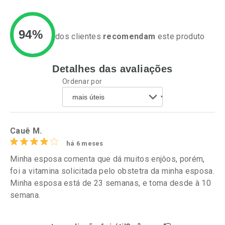
94%
dos clientes
recomendam
este produto
Detalhes das avaliações
Ativar Desconto
Ativar Desconto
Ordenar por
Comprar sem Desconto
Comprar sem Desconto
Por R$ 10,85/cada
Por R$ 49,49/cada
Comprar sem Desconto
Comprar sem Desconto
Por R$ 10,85/cada
Por R$ 49,49/cada
Cauê M.
há 6 meses
Minha esposa comenta que dá muitos enjôos, porém,
foi a vitamina solicitada pelo obstetra da minha esposa.
Minha esposa está de 23 semanas, e toma desde à 10
semana.