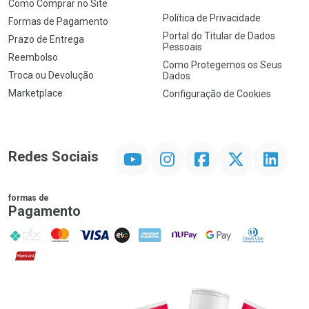
Como Comprar no Site
Política de Privacidade
Formas de Pagamento
Portal do Titular de Dados
Prazo de Entrega
Pessoais
Reembolso
Como Protegemos os Seus
Troca ou Devolução
Dados
Marketplace
Configuração de Cookies
YouTube
Instagram
Facebook
Twitter
Linkedin
Redes Sociais
formas de
Pagamento
PIX
MasterCard
VISA
ELO
AMEX
NuPay
Google Pay
Diners Club
Hipercard
Promoção em Destaque