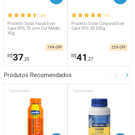
(26)
(12)
Protetor Solar Facial Ever
Protetor Solar Corporal Ever
Care FPS 70 com Cor Médio
Care FPS 30 200g
40g
19% OFF
22% OFF
37
41
R$
R$
,25
,27
FECHAR
F
FECHAR
F
Produtos Recomendados
Imagem A
Pró
Laboratório
Laboratório
Por Menos
Por Menos
Patrocinado
Patrocinado