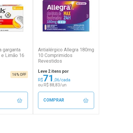
(342)
(75)
a garganta
Antialérgico Allegra 180mg
l e Limão 16
10 Comprimidos
Revestidos
Leve 2 itens por
71
16% OFF
R$
,06/cada
ou R$ 88,83/un
COMPRAR
FECHAR
FECHAR
FECHAR
FECHAR