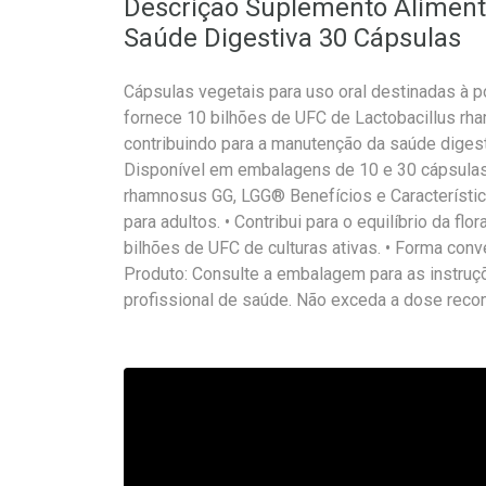
Descrição Suplemento Alimenta
Saúde Digestiva 30 Cápsulas
Cápsulas vegetais para uso oral destinadas à p
fornece 10 bilhões de UFC de Lactobacillus r
contribuindo para a manutenção da saúde digestiva
Disponível em embalagens de 10 e 30 cápsulas v
rhamnosus GG, LGG® Benefícios e Característica
para adultos. • Contribui para o equilíbrio da flo
bilhões de UFC de culturas ativas. • Forma con
Produto: Consulte a embalagem para as instru
profissional de saúde. Não exceda a dose rec