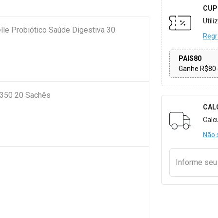
CUP
Util
lle Probiótico Saúde Digestiva 30
Regr
PAIS80
Ganhe R$80 
3350 20 Sachês
CAL
Formulári
Calc
Não 
Informe se