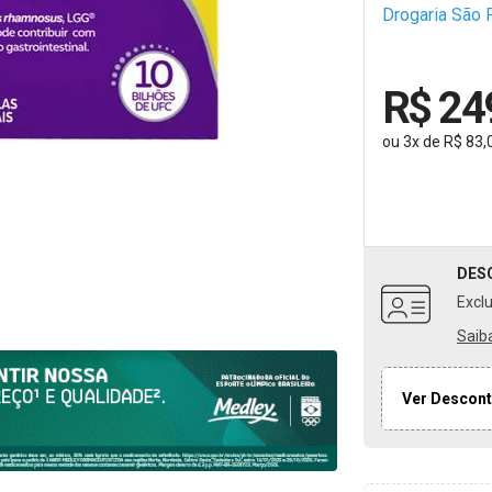
Drogaria São 
R$ 24
ou
3
x
de
R$ 83,
DES
Excl
Saib
Ver Descont