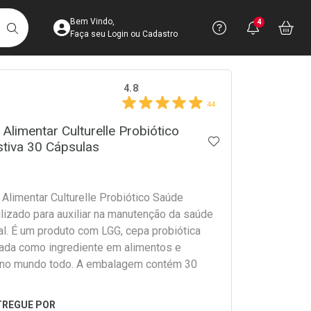
Acesse sua Conta
Precisa de 
Notific
Aces
Bem Vindo,
4
Você po
notifica
Vo
it
BUSCAR
Ver Recursos 
Faça seu Login ou Cadastro
crumb
4.8
Atendimento ao 
44
Central de Ajud
Alimentar Culturelle Probiótico
ADICIONAR AOS 
tiva 30 Cápsulas
Televendas
4003-3393
Alimentar Culturelle Probiótico Saúde
ilizado para auxiliar na manutenção da saúde
al. É um produto com LGG, cepa probiótica
ada como ingrediente em alimentos e
 no mundo todo. A embalagem contém 30