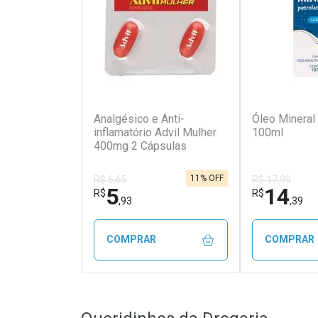
(10)
Analgésico e Anti-
Óleo Mineral
inflamatório Advil Mulher
100ml
400mg 2 Cápsulas
11% OFF
R$ 6,65
R$ 17,99
5
14
R$
R$
,93
,39
COMPRAR
COMPRAR
FECHAR
FECHAR