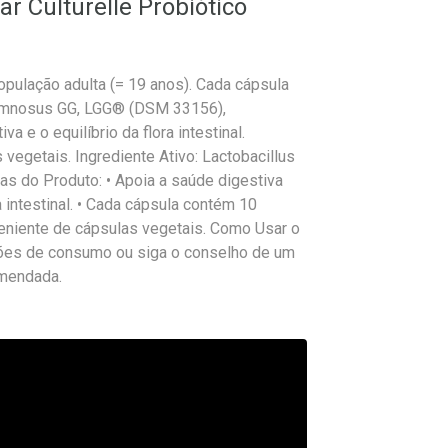
r Culturelle Probiótico
opulação adulta (= 19 anos). Cada cápsula
hamnosus GG, LGG® (DSM 33156),
 e o equilíbrio da flora intestinal.
egetais. Ingrediente Ativo: Lactobacillus
s do Produto: • Apoia a saúde digestiva
ra intestinal. • Cada cápsula contém 10
veniente de cápsulas vegetais. Como Usar o
ções de consumo ou siga o conselho de um
omendada.