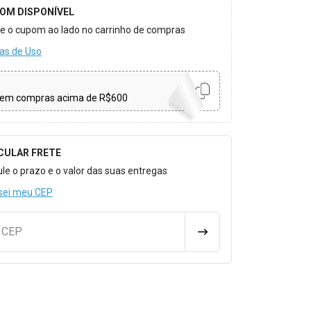
OM DISPONÍVEL
ize o cupom ao lado no carrinho de compras
as de Uso
em compras acima de R$600
CULAR FRETE
o para Calcular o Frete
ule o prazo e o valor das suas entregas
sei meu CEP
u CEP
CALCULAR FRETE