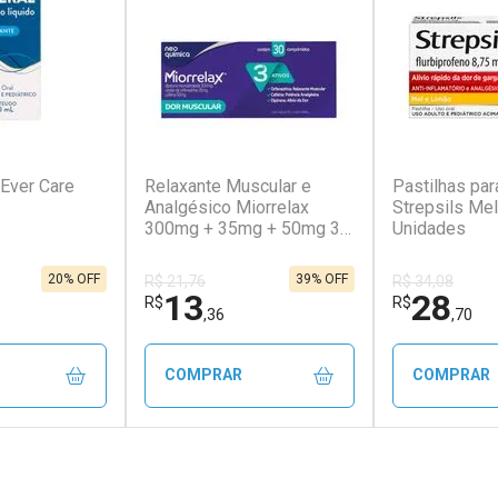
(30)
(75)
 Ever Care
Relaxante Muscular e
Pastilhas par
Analgésico Miorrelax
Strepsils Me
300mg + 35mg + 50mg 30
Unidades
Comprimidos
20% OFF
39% OFF
R$ 21,76
R$ 34,08
13
28
R$
R$
,36
,70
COMPRAR
COMPRAR
FECHAR
FECHAR
FECHAR
FECHAR