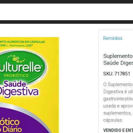
busca
isa?
Bread
Remédios
Suplemento 
Saúde Diges
717851
O Suplemento 
Digestiva é ut
gastrointestin
usada e aprov
suplementos,
cápsulas.