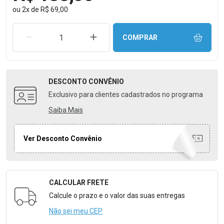
ou
2
x
de
R$ 69,00
REMOVER UMA UNIDADE
AUMENTAR UMA UNIDADE
COMPRAR
DESCONTO
CONVÊNIO
Exclusivo para clientes cadastrados no programa
Saiba Mais
Ver Desconto Convênio
CALCULAR FRETE
Formulário para Calcular o Frete
Calcule o prazo e o valor das suas entregas
Não sei meu CEP