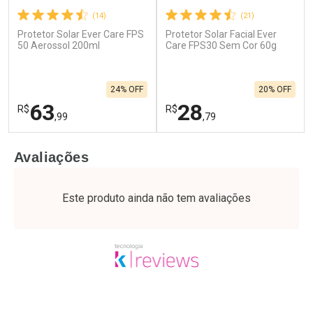
(14)
(21)
Protetor Solar Ever Care FPS
Protetor Solar Facial Ever
50 Aerossol 200ml
Care FPS30 Sem Cor 60g
24% OFF
20% OFF
63
28
R$
R$
,99
,79
FECHAR
F
FECHAR
F
Avaliações
Laboratório
Laboratório
Por Menos
Por Menos
Este produto ainda não tem avaliações