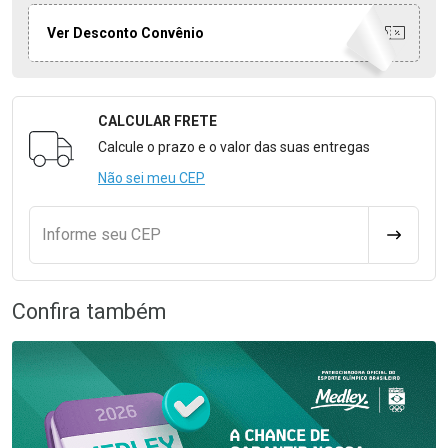
Ver Desconto Convênio
CALCULAR FRETE
Formulário para Calcular o Frete
Calcule o prazo e o valor das suas entregas
Não sei meu CEP
Informe seu CEP
CALCULA
Confira também