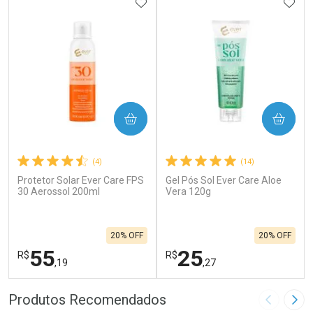
ADICIONAR AOS FAVORITOS
ADIC
COMPRAR
COMPRAR
(4)
(14)
Protetor Solar Ever Care FPS
Gel Pós Sol Ever Care Aloe
30 Aerossol 200ml
Vera 120g
20% OFF
20% OFF
55
25
R$
R$
,19
,27
FECHAR
F
FECHAR
F
Produtos Recomendados
Imagem A
Pró