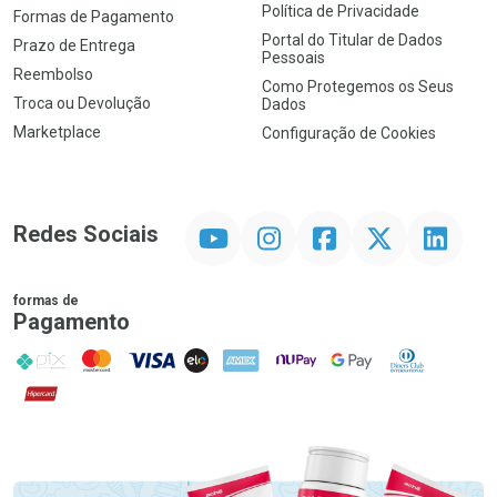
Política de Privacidade
Formas de Pagamento
Portal do Titular de Dados
Prazo de Entrega
Pessoais
Reembolso
Como Protegemos os Seus
Troca ou Devolução
Dados
Marketplace
Configuração de Cookies
YouTube
Instagram
Facebook
Twitter
Linkedin
Redes Sociais
formas de
Pagamento
PIX
MasterCard
VISA
ELO
AMEX
NuPay
Google Pay
Diners Club
Hipercard
Promoção em Destaque