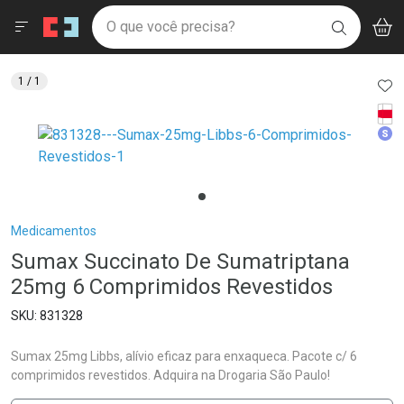
Drogaria São Paulo
Menu
Aces
Ir direto para a home
O que você precisa?
V
i
BUSCAR
Navegue pela página
Ir direto para o conteúdo
Faça a sua busca
Ir direto para a busca
Ir direto para a conta
AD
1
/ 1
Ir direto para a ajuda
Tarj
Ir direto para a notificações
Med
Ir direto para o carrinho
Ir direto para o menu
Breadcrumb
Medicamentos
Sumax Succinato De Sumatriptana
25mg 6 Comprimidos Revestidos
831328
Sumax 25mg Libbs, alívio eficaz para enxaqueca. Pacote c/ 6
comprimidos revestidos. Adquira na Drogaria São Paulo!