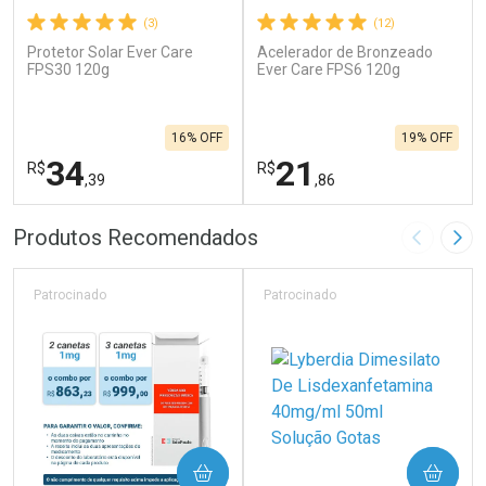
(3)
(12)
Protetor Solar Ever Care
Acelerador de Bronzeado
FPS30 120g
Ever Care FPS6 120g
16% OFF
19% OFF
34
21
R$
R$
,39
,86
FECHAR
F
FECHAR
F
Produtos Recomendados
Imagem A
Pró
Laboratório
Laboratório
Por Menos
Por Menos
Patrocinado
Patrocinado
COMPRAR
COMPRAR