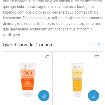
manifestações. O sulfato de glicosamina é um medicamento
que age sobre a cartilagem que reveste as articulações
fazendo com que o processo degenerativo aconteça mais
lentamente. Desta maneira, o sulfato de glicosamina causa a
diminuição da dor e da limitação dos movimentos, sintomas
que geralmente acontecem em doenças que atingem a
cartilagem.
Queridinhos da Drogaria
Imagem A
Pró
ADICIONAR AOS FAVORITOS
ADIC
COMPRAR
COMPRAR