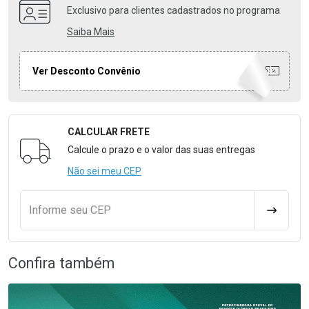
Exclusivo para clientes cadastrados no programa
Saiba Mais
Ver Desconto Convênio
CALCULAR FRETE
Formulário para Calcular o Frete
Calcule o prazo e o valor das suas entregas
Não sei meu CEP
Informe seu CEP
CALCULA
Confira também