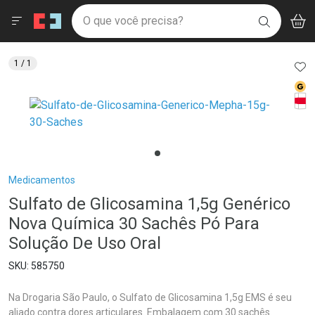
Drogaria São Paulo
Menu
Aces
Ir direto para a home
O que você precisa?
V
i
BUSCAR
Navegue pela página
Ir direto para o conteúdo
Faça a sua busca
Ir direto para a busca
Ir direto para a conta
AD
1
/ 1
Ir direto para a ajuda
Med
Ir direto para a notificações
Tarj
Ir direto para o carrinho
Ir direto para o menu
Breadcrumb
Medicamentos
Sulfato de Glicosamina 1,5g Genérico
Nova Química 30 Sachês Pó Para
Solução De Uso Oral
585750
Na Drogaria São Paulo, o Sulfato de Glicosamina 1,5g EMS é seu
aliado contra dores articulares. Embalagem com 30 sachês.