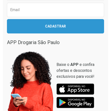
Email
Ativar Desconto
CADASTRAR
Ativar Desconto
Comprar sem Desconto
Comprar sem Desconto
Por R$ 664,02/cada
Por R$ 568,19/cada
APP Drogaria São Paulo
Comprar sem Desconto
Comprar sem Desconto
Por R$ 664,02/cada
Por R$ 568,19/cada
Baixe o
APP
e confira
ofertas e descontos
exclusivos para você!