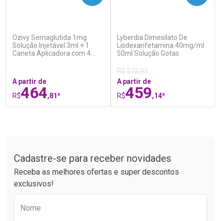
(0)
(0)
Ozivy Semaglutida 1mg
Lyberdia Dimesilato De
Ativar Desconto
Ativar Desconto
Solução Injetável 3ml + 1
Lisdexanfetamina 40mg/ml
Caneta Aplicadora com 4
Comprar sem Desconto
50ml Solução Gotas
Comprar sem Desconto
Agulhas
Por R$ 34,39/cada
Por R$ 21,86/cada
Comprar sem Desconto
Comprar sem Desconto
R$ 573,93
Por R$ 34,39/cada
Por R$ 21,86/cada
A partir de
A partir de
464
459
R$
,81*
R$
,14*
FECHAR
F
FECHAR
F
Tudo sobre a Drogaria São Paulo
Laboratório
Laboratório
Por Menos
Por Menos
Cadastre-se para receber novidades
Receba as melhores ofertas e super descontos
exclusivos!
Preencha o formulário abaixo para receber 
Nome