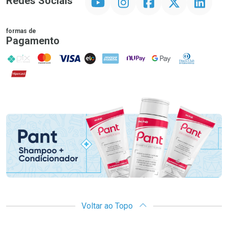
Redes Sociais
formas de
Pagamento
PIX
MasterCard
VISA
ELO
AMEX
NuPay
Google Pay
Diners Club
Hipercard
Promoção em Destaque
Voltar ao Topo