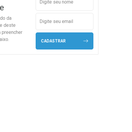
Digite seu nome
e
ado da
Digite seu email
de deste
a preencher
aixo.
CADASTRAR