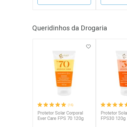
FECHAR
FECHAR
Queridinhos da Drogaria
Laboratório
Laborató
Por Menos
Por Men
ADICIONAR AOS 
(15)
Protetor Solar Corporal
Protetor Sola
Ativar Desconto
Ativar Des
Ever Care FPS 70 120g
FPS30 120g