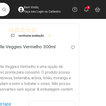
Acesse sua Conta
Precisa de 
Notific
Aces
Bem Vindo,
4
Você po
notifica
Vo
it
BUSCAR
Ver Recursos 
Faça seu Login ou Cadastro
crumb
Atendimento ao 
nenhuma avaliação
0
Central de Ajud
lle Veggies Vermelho 300ml
ADICIONAR AOS 
Televendas
4003-3393
lle Veggies Vermelho é uma opção de
el, pronta para consumo. O produto possui
mboesa, beterraba, arônia, limão, morango e
judam a nutrir e hidratar o corpo. Não possui
nservantes nem açúcar. A embalagem contém
Preencher nome e email para s
GOTADO