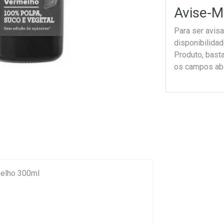
Avise-M
Para ser avis
disponibilida
Produto, bast
os campos ab
melho 300ml