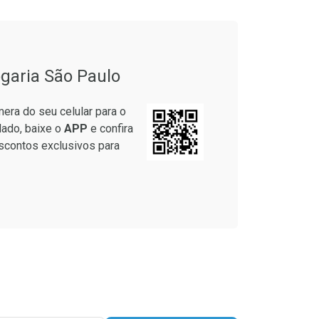
onto
Ativar Desconto
garia São Paulo
em Desconto
Comprar sem Desconto
em Desconto
Comprar sem Desconto
era do seu celular para o
5/cada
Por R$ 37,25/cada
5/cada
Por R$ 37,25/cada
lado, baixe o
APP
e confira
scontos exclusivos para