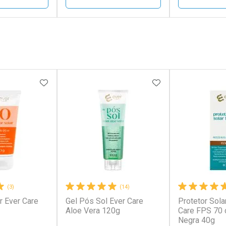
FECHAR
FECHAR
FECHAR
FECHAR
rio
Laboratório
Laborató
os
Por Menos
Por Men
FAVORITOS
ADICIONAR AOS FAVORITOS
ADICIONAR AOS 
(3)
(14)
r Ever Care
Gel Pós Sol Ever Care
Protetor Sola
conto
Ativar Desconto
Ativar Desc
Aloe Vera 120g
Care FPS 70 
Negra 40g