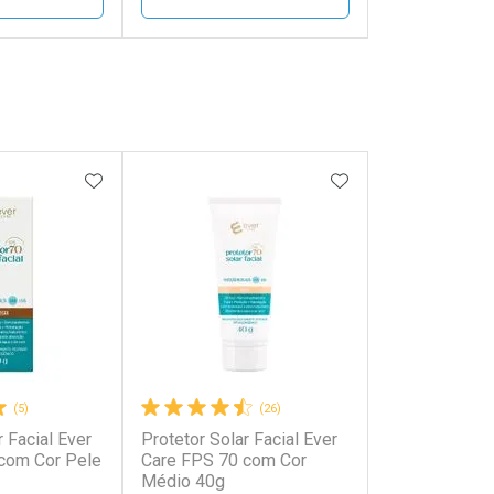
FECHAR
FECHAR
FECHAR
FECHAR
rio
Laboratório
os
Por Menos
FAVORITOS
ADICIONAR AOS FAVORITOS
ADICIONAR AOS 
(5)
(26)
r Facial Ever
Protetor Solar Facial Ever
onto
Ativar Desconto
com Cor Pele
Care FPS 70 com Cor
Médio 40g