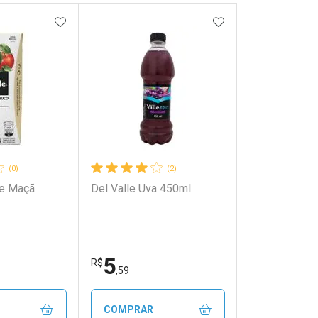
FAVORITOS
ADICIONAR AOS FAVORITOS
ADICIONAR AOS 
(0)
(2)
le Maçã
Del Valle Uva 450ml
5
R$
,59
COMPRAR