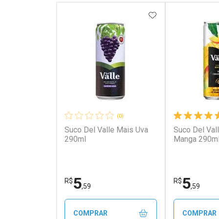
ADICIONAR AOS 
(0)
Suco Del Valle Mais Uva
Suco Del Val
290ml
Manga 290m
5
5
R$
R$
,59
,59
COMPRAR
COMPRAR