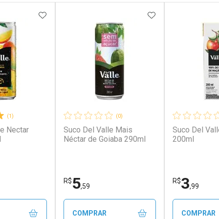
FAVORITOS
ADICIONAR AOS FAVORITOS
ADICIONAR AOS 
(1)
(0)
le Nectar
Suco Del Valle Mais
Suco Del Val
l
Néctar de Goiaba 290ml
200ml
5
3
R$
R$
,59
,99
COMPRAR
COMPRAR