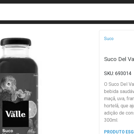
busca
isa?
Bread
Suco
Suco Del Va
693014
O Suco Del Va
bebida saudáv
maçã, uva, fra
hortelã, que a
adição de co
300ml.
PRODUTO ES