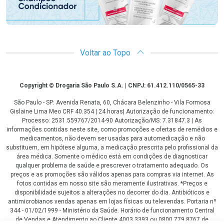
Voltar ao Topo
Copyright
Copyright © Drogaria São Paulo S.A. | CNPJ: 61.412.110/0565-33
São Paulo - SP: Avenida Renata, 60, Chácara Belenzinho - Vila Formosa
Gislaine Lima Meo CRF 40.354 | 24 horas| Autorização de funcionamento:
Processo: 2531.559767/2014-90 Autorização/MS: 7.31847.3 | As
informações contidas neste site, como promoções e ofertas de remédios e
medicamentos, não devem ser usadas para automedicação e não
substituem, em hipótese alguma, a medicação prescrita pelo profissional da
área médica. Somente o médico está em condições de diagnosticar
qualquer problema de saúde e prescrever o tratamento adequado. Os
preços e as promoções são válidos apenas para compras via internet. As
fotos contidas em nosso site são meramente ilustrativas. *Preços e
disponibilidade sujeitos a alterações no decorrer do dia. Antibióticos e
antimicrobianos vendas apenas em lojas físicas ou televendas. Portaria nº
344 - 01/02/1999 - Ministério da Saúde. Horário de funcionamento Central
de Vendas e Atendimento ao Cliente 4003 3393 ou 0800 779 8767 de