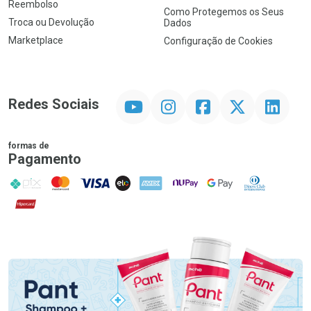
Reembolso
Como Protegemos os Seus
Troca ou Devolução
Dados
Marketplace
Configuração de Cookies
YouTube
Instagram
Facebook
Twitter
Linkedin
Redes Sociais
formas de
Pagamento
PIX
MasterCard
VISA
ELO
AMEX
NuPay
Google Pay
Diners Club
Hipercard
Promoção em Destaque