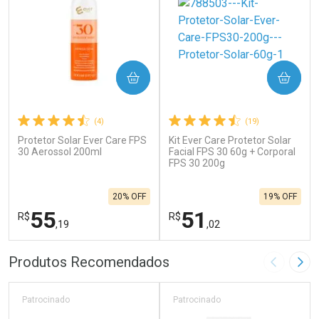
COMPRAR
COMPRAR
(4)
(19)
Protetor Solar Ever Care FPS
Kit Ever Care Protetor Solar
30 Aerossol 200ml
Facial FPS 30 60g + Corporal
FPS 30 200g
20% OFF
19% OFF
55
51
R$
R$
,19
,02
FECHAR
F
FECHAR
F
Produtos Recomendados
Imagem A
Pró
Laboratório
Laboratório
Por Menos
Por Menos
Patrocinado
Patrocinado