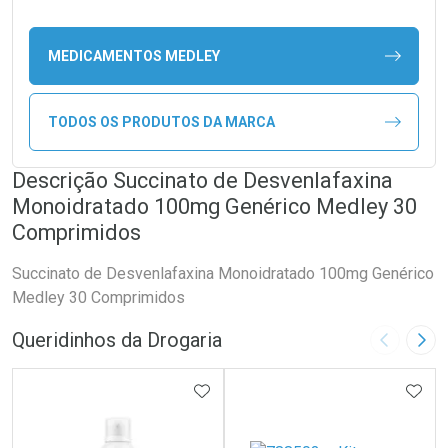
MEDICAMENTOS MEDLEY
TODOS OS PRODUTOS DA MARCA
Descrição Succinato de Desvenlafaxina
Monoidratado 100mg Genérico Medley 30
Comprimidos
Succinato de Desvenlafaxina Monoidratado 100mg Genérico
Medley 30 Comprimidos
Queridinhos da Drogaria
Imagem A
Pró
ADICIONAR AOS FAVORITOS
ADIC