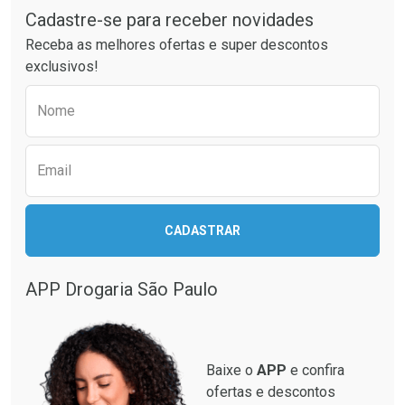
Laboratório
Laboratório
Por Menos
Por Menos
Cadastre-se para receber novidades
Receba as melhores ofertas e super descontos
exclusivos!
Preencha o formulário abaixo para receber 
Nome
Email
Ativar Desconto
CADASTRAR
Ativar Desconto
Comprar sem Desconto
Comprar sem Desconto
Por R$ 664,02/cada
Por R$ 130,95/cada
APP Drogaria São Paulo
Comprar sem Desconto
Comprar sem Desconto
Por R$ 664,02/cada
Por R$ 130,95/cada
Baixe o
APP
e confira
ofertas e descontos