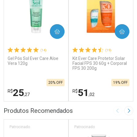
COMPRAR
COMPRAR
(14)
(19)
Gel Pós Sol Ever Care Aloe
Kit Ever Care Protetor Solar
Vera 120g
Facial FPS 30 60g + Corporal
FPS 30 200g
20% OFF
19% OFF
25
51
R$
R$
,27
,02
FECHAR
F
FECHAR
F
Produtos Recomendados
Imagem A
Pró
Laboratório
Laboratório
Por Menos
Por Menos
Patrocinado
Patrocinado