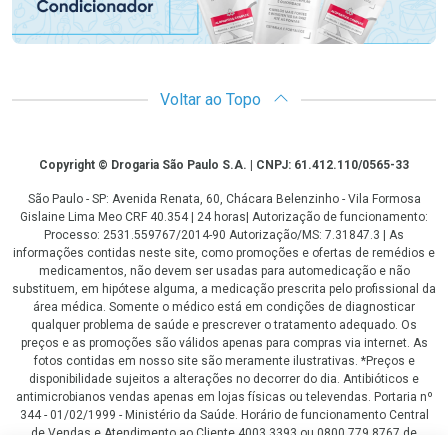
Voltar ao Topo
Copyright
Copyright © Drogaria São Paulo S.A. | CNPJ: 61.412.110/0565-33
São Paulo - SP: Avenida Renata, 60, Chácara Belenzinho - Vila Formosa
Gislaine Lima Meo CRF 40.354 | 24 horas| Autorização de funcionamento:
Processo: 2531.559767/2014-90 Autorização/MS: 7.31847.3 | As
informações contidas neste site, como promoções e ofertas de remédios e
medicamentos, não devem ser usadas para automedicação e não
substituem, em hipótese alguma, a medicação prescrita pelo profissional da
área médica. Somente o médico está em condições de diagnosticar
qualquer problema de saúde e prescrever o tratamento adequado. Os
preços e as promoções são válidos apenas para compras via internet. As
fotos contidas em nosso site são meramente ilustrativas. *Preços e
disponibilidade sujeitos a alterações no decorrer do dia. Antibióticos e
antimicrobianos vendas apenas em lojas físicas ou televendas. Portaria nº
344 - 01/02/1999 - Ministério da Saúde. Horário de funcionamento Central
de Vendas e Atendimento ao Cliente 4003 3393 ou 0800 779 8767 de