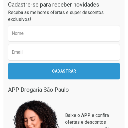
Cadastre-se para receber novidades
Receba as melhores ofertas e super descontos
exclusivos!
Preencha o formulário abaixo para receber 
Nome
Email
Ativar Desconto
CADASTRAR
Ativar Desconto
Comprar sem Desconto
Comprar sem Desconto
Por R$ 664,02/cada
Por R$ 568,19/cada
APP Drogaria São Paulo
Comprar sem Desconto
Comprar sem Desconto
Por R$ 664,02/cada
Por R$ 568,19/cada
Baixe o
APP
e confira
ofertas e descontos