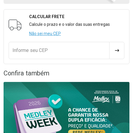
CALCULAR FRETE
Formulário para Calcular o Frete
Calcule o prazo e o valor das suas entregas
Não sei meu CEP
Informe seu CEP
CALCULA
Confira também