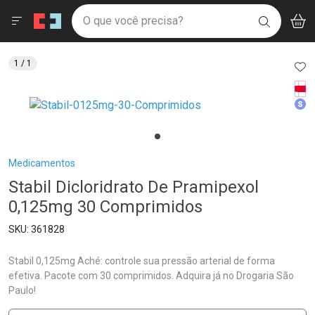
Drogaria São Paulo
Menu
Aces
Ir direto para a home
O que você precisa?
V
i
BUSCAR
Navegue pela página
Ir direto para o conteúdo
Faça a sua busca
Ir direto para a busca
Ir direto para a conta
AD
1
/ 1
Ir direto para a ajuda
Tarj
Ir direto para a notificações
Med
Ir direto para o carrinho
Ir direto para o menu
Breadcrumb
Medicamentos
Stabil Dicloridrato De Pramipexol
0,125mg 30 Comprimidos
361828
Stabil 0,125mg Aché: controle sua pressão arterial de forma
efetiva. Pacote com 30 comprimidos. Adquira já no Drogaria São
Paulo!