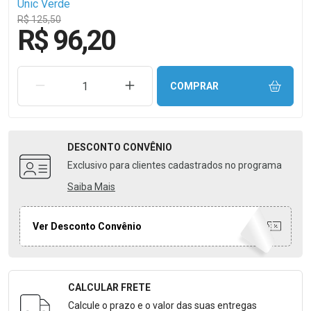
Unic Verde
R$ 125,50
R$ 96,20
REMOVER UMA UNIDADE
AUMENTAR UMA UNIDADE
COMPRAR
DESCONTO
CONVÊNIO
Exclusivo para clientes cadastrados no programa
Saiba Mais
Ver Desconto Convênio
CALCULAR FRETE
Formulário para Calcular o Frete
Calcule o prazo e o valor das suas entregas