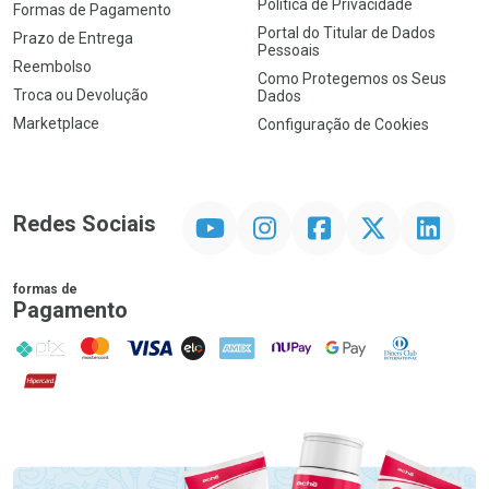
Política de Privacidade
Formas de Pagamento
Portal do Titular de Dados
Prazo de Entrega
Pessoais
Reembolso
Como Protegemos os Seus
Troca ou Devolução
Dados
Marketplace
Configuração de Cookies
YouTube
Instagram
Facebook
Twitter
Linkedin
Redes Sociais
formas de
Pagamento
PIX
MasterCard
VISA
ELO
AMEX
NuPay
Google Pay
Diners Club
Hipercard
Promoção em Destaque