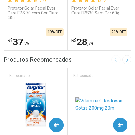
(12)
(21)
Protetor Solar Facial Ever
Protetor Solar Facial Ever
Care FPS 70 com Cor Claro
Care FPS30 Sem Cor 60g
40g
19% OFF
20% OFF
37
28
R$
R$
,25
,79
FECHAR
F
FECHAR
F
Produtos Recomendados
Imagem A
Pró
Laboratório
Laboratório
Por Menos
Por Menos
Patrocinado
Patrocinado
COMPRAR
COMPRAR