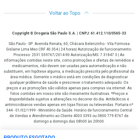
Voltar ao Topo
Copyright
Copyright © Drogaria São Paulo S.A. | CNPJ: 61.412.110/0565-33
São Paulo - SP: Avenida Renata, 60, Chácara Belenzinho - Vila Formosa
Gislaine Lima Meo CRF 40.354 | 24 horas| Autorização de funcionamento:
Processo: 2531.559767/2014-90 Autorização/MS: 7.31847.3 | As
informações contidas neste site, como promoções e ofertas de remédios e
medicamentos, não devem ser usadas para automedicação e não
substituem, em hipótese alguma, a medicação prescrita pelo profissional da
área médica. Somente o médico está em condições de diagnosticar
qualquer problema de saúde e prescrever o tratamento adequado. Os
preços e as promoções são válidos apenas para compras via internet. As
fotos contidas em nosso site são meramente ilustrativas. *Preços e
disponibilidade sujeitos a alterações no decorrer do dia. Antibióticos e
antimicrobianos vendas apenas em lojas físicas ou televendas. Portaria nº
344 - 01/02/1999 - Ministério da Saúde. Horário de funcionamento Central
de Vendas e Atendimento ao Cliente 4003 3393 ou 0800 779 8767 de
domingo a domingo das 08h00 às 20h00.
LGPD Aceite os Cookies
PRODUTO ESGOTADO