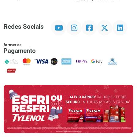
YouTube
Instagram
Facebook
Twitter
Linkedin
Redes Sociais
formas de
Pagamento
PIX
MasterCard
VISA
ELO
AMEX
NuPay
Google Pay
Diners Club
Hipercard
Promoção em Destaque