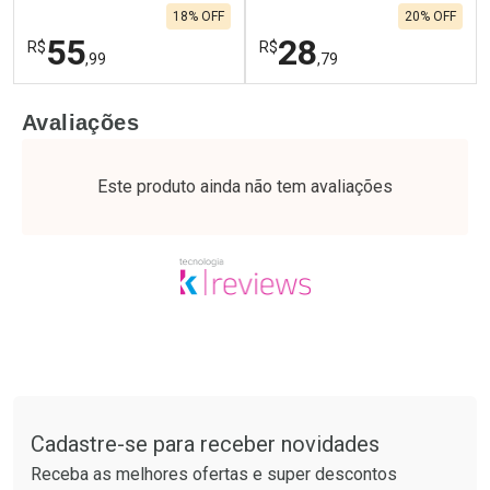
18% OFF
20% OFF
55
28
R$
R$
,99
,79
FECHAR
F
FECHAR
F
Avaliações
Laboratório
Laboratório
Por Menos
Por Menos
Este produto ainda não tem avaliações
Tudo sobre a Drogaria São Paulo
Cadastre-se para receber novidades
Ativar Desconto
Ativar Desconto
Receba as melhores ofertas e super descontos
Comprar sem Desconto
Comprar sem Desconto