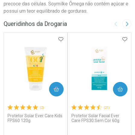
precoce das células. Soymilke Ômega não contém açúcar e
possui um teor equilibrado de gorduras.
Queridinhos da Drogaria
Imagem A
Pró
ADICIONAR AOS FAVORITOS
ADIC
COMPRAR
COMPRAR
(2)
(21)
Protetor Solar Ever Care Kids
Protetor Solar Facial Ever
FPS60 120g
Care FPS30 Sem Cor 60g