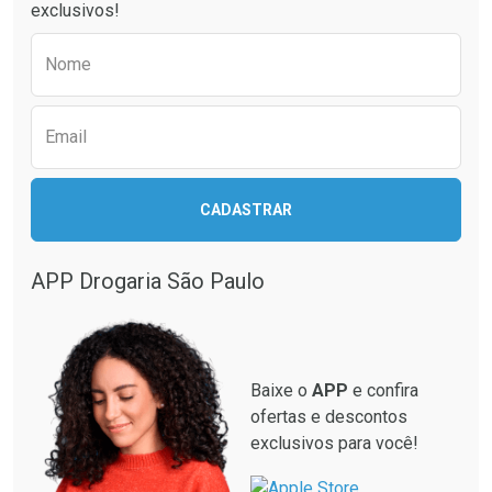
exclusivos!
Por R$ 55,99/cada
Por R$ 28,79/cada
Comprar sem Desconto
Comprar sem Desconto
Preencha o formulário abaixo para receber 
Por R$ 55,99/cada
Por R$ 28,79/cada
Nome
Email
CADASTRAR
APP Drogaria São Paulo
Baixe o
APP
e confira
ofertas e descontos
exclusivos para você!