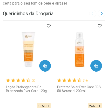
certa para o seu tom de pele e arrase!
Queridinhos da Drogaria
Imagem A
Pró
ADICIONAR AOS FAVORITOS
ADIC
COMPRAR
COMPRAR
(9)
(14)
Loção Prolongadora Do
Protetor Solar Ever Care FPS
Bronzeado Ever Care 120g
50 Aerossol 200ml
19% OFF
24% OFF