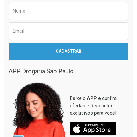
Comprar sem Desconto
Comprar sem Desconto
Preencha o formulário abaixo para receber 
Por R$ 20,24/cada
Por R$ 63,99/cada
Nome
Email
CADASTRAR
APP Drogaria São Paulo
Baixe o
APP
e confira
ofertas e descontos
exclusivos para você!