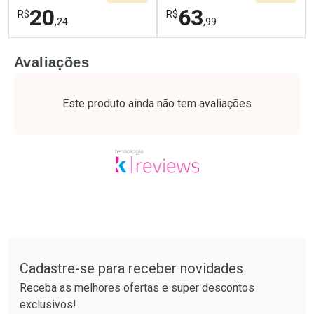
20
63
R$
R$
,24
,99
FECHAR
F
FECHAR
F
Avaliações
Laboratório
Laboratório
Por Menos
Por Menos
Este produto ainda não tem avaliações
Tudo sobre a Drogaria São Paulo
Cadastre-se para receber novidades
Ativar Desconto
Ativar Desconto
Receba as melhores ofertas e super descontos
Comprar sem Desconto
Comprar sem Desconto
exclusivos!
Por R$ 20,24/cada
Por R$ 63,99/cada