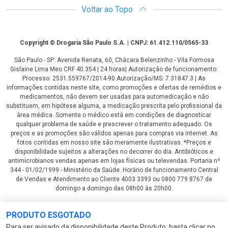
Voltar ao Topo
Copyright
Copyright © Drogaria São Paulo S.A. | CNPJ: 61.412.110/0565-33
São Paulo - SP: Avenida Renata, 60, Chácara Belenzinho - Vila Formosa
Gislaine Lima Meo CRF 40.354 | 24 horas| Autorização de funcionamento:
Processo: 2531.559767/2014-90 Autorização/MS: 7.31847.3 | As
informações contidas neste site, como promoções e ofertas de remédios e
medicamentos, não devem ser usadas para automedicação e não
substituem, em hipótese alguma, a medicação prescrita pelo profissional da
área médica. Somente o médico está em condições de diagnosticar
qualquer problema de saúde e prescrever o tratamento adequado. Os
preços e as promoções são válidos apenas para compras via internet. As
fotos contidas em nosso site são meramente ilustrativas. *Preços e
disponibilidade sujeitos a alterações no decorrer do dia. Antibióticos e
antimicrobianos vendas apenas em lojas físicas ou televendas. Portaria nº
344 - 01/02/1999 - Ministério da Saúde. Horário de funcionamento Central
de Vendas e Atendimento ao Cliente 4003 3393 ou 0800 779 8767 de
domingo a domingo das 08h00 às 20h00.
LGPD Aceite os Cookies
PRODUTO ESGOTADO
Para ser avisado da disponibilidade deste Produto, basta clicar no