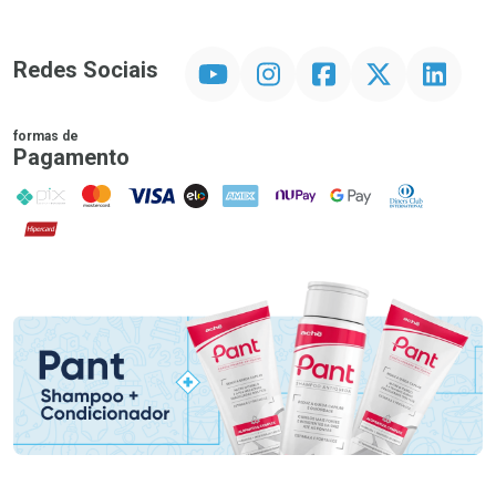
YouTube
Instagram
Facebook
Twitter
Linkedin
Redes Sociais
formas de
Pagamento
PIX
MasterCard
VISA
ELO
AMEX
NuPay
Google Pay
Diners Club
Hipercard
Promoção em Destaque