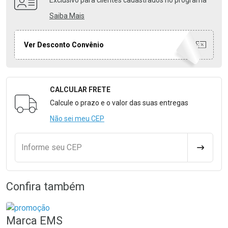
Exclusivo para clientes cadastrados no programa
Saiba Mais
Ver Desconto Convênio
CALCULAR FRETE
Formulário para Calcular o Frete
Calcule o prazo e o valor das suas entregas
Não sei meu CEP
Informe seu CEP
CALCULA
Confira também
Marca
EMS