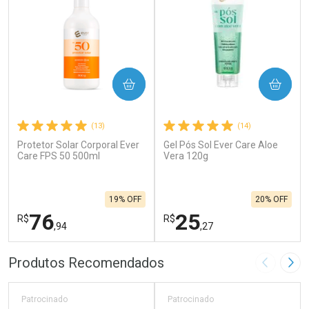
COMPRAR
COMPRAR
(13)
(14)
Protetor Solar Corporal Ever
Gel Pós Sol Ever Care Aloe
Care FPS 50 500ml
Vera 120g
19% OFF
20% OFF
76
25
R$
R$
,94
,27
FECHAR
F
FECHAR
F
Produtos Recomendados
Imagem A
Pró
Laboratório
Laboratório
Por Menos
Por Menos
Patrocinado
Patrocinado