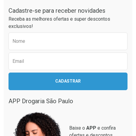
Laboratório
Laboratório
Por Menos
Por Menos
Cadastre-se para receber novidades
Receba as melhores ofertas e super descontos
exclusivos!
Preencha o formulário abaixo para receber 
Nome
Email
Ativar Desconto
CADASTRAR
Ativar Desconto
Comprar sem Desconto
Comprar sem Desconto
Por R$ 664,02/cada
Por R$ 130,95/cada
APP Drogaria São Paulo
Comprar sem Desconto
Comprar sem Desconto
Por R$ 664,02/cada
Por R$ 130,95/cada
Baixe o
APP
e confira
ofertas e descontos