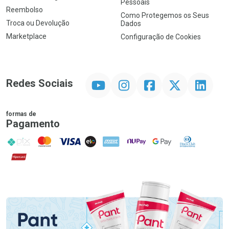
Pessoais
Reembolso
Como Protegemos os Seus
Troca ou Devolução
Dados
Marketplace
Configuração de Cookies
YouTube
Instagram
Facebook
Twitter
Linkedin
Redes Sociais
formas de
Pagamento
PIX
MasterCard
VISA
ELO
AMEX
NuPay
Google Pay
Diners Club
Hipercard
Promoção em Destaque