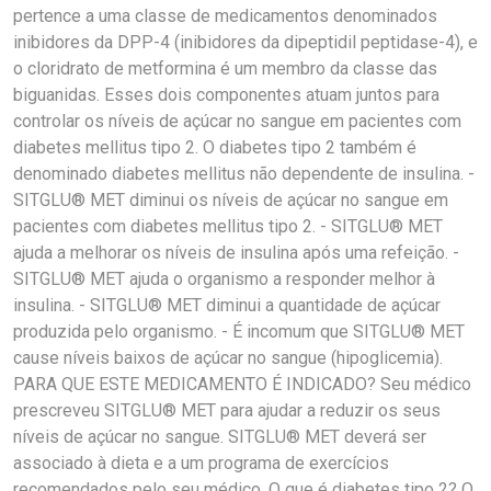
pertence a uma classe de medicamentos denominados
inibidores da DPP-4 (inibidores da dipeptidil peptidase-4), e
o cloridrato de metformina é um membro da classe das
biguanidas. Esses dois componentes atuam juntos para
controlar os níveis de açúcar no sangue em pacientes com
diabetes mellitus tipo 2. O diabetes tipo 2 também é
denominado diabetes mellitus não dependente de insulina. -
SITGLU® MET diminui os níveis de açúcar no sangue em
pacientes com diabetes mellitus tipo 2. - SITGLU® MET
ajuda a melhorar os níveis de insulina após uma refeição. -
SITGLU® MET ajuda o organismo a responder melhor à
insulina. - SITGLU® MET diminui a quantidade de açúcar
produzida pelo organismo. - É incomum que SITGLU® MET
cause níveis baixos de açúcar no sangue (hipoglicemia).
PARA QUE ESTE MEDICAMENTO É INDICADO? Seu médico
prescreveu SITGLU® MET para ajudar a reduzir os seus
níveis de açúcar no sangue. SITGLU® MET deverá ser
associado à dieta e a um programa de exercícios
recomendados pelo seu médico. O que é diabetes tipo 2? O