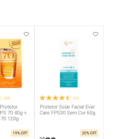
FAVORITOS
ADICIONAR AOS FAVORITOS
ADICIONAR AOS 
(24)
(21)
 Protetor
Protetor Solar Facial Ever
FPS 70 40g +
Care FPS30 Sem Cor 60g
 70 120g
19% OFF
20% OFF