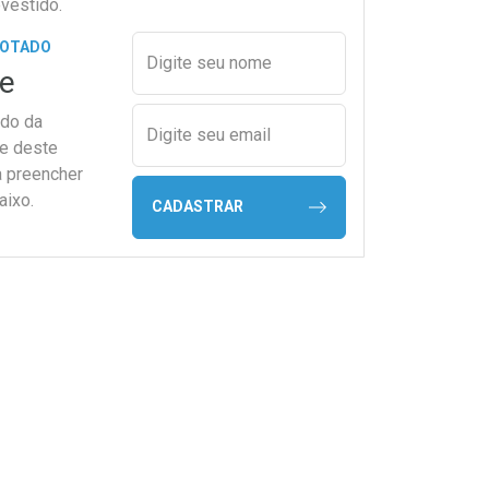
vestido.
Preencher nome e email para s
GOTADO
Digite seu nome
e
ado da
Digite seu email
de deste
a preencher
aixo.
CADASTRAR