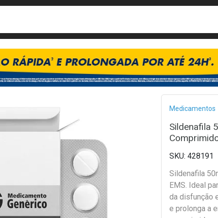
busca
isa?
Bread
Medicamentos
Sildenafila
Comprimido
428191
Sildenafila 5
EMS. Ideal pa
da disfunção er
e prolonga a e