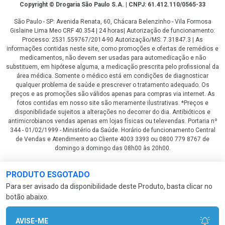
Copyright
Copyright © Drogaria São Paulo S.A. | CNPJ: 61.412.110/0565-33
São Paulo - SP: Avenida Renata, 60, Chácara Belenzinho - Vila Formosa
Gislaine Lima Meo CRF 40.354 | 24 horas| Autorização de funcionamento:
Processo: 2531.559767/2014-90 Autorização/MS: 7.31847.3 | As
informações contidas neste site, como promoções e ofertas de remédios e
medicamentos, não devem ser usadas para automedicação e não
substituem, em hipótese alguma, a medicação prescrita pelo profissional da
área médica. Somente o médico está em condições de diagnosticar
qualquer problema de saúde e prescrever o tratamento adequado. Os
preços e as promoções são válidos apenas para compras via internet. As
fotos contidas em nosso site são meramente ilustrativas. *Preços e
disponibilidade sujeitos a alterações no decorrer do dia. Antibióticos e
antimicrobianos vendas apenas em lojas físicas ou televendas. Portaria nº
344 - 01/02/1999 - Ministério da Saúde. Horário de funcionamento Central
de Vendas e Atendimento ao Cliente 4003 3393 ou 0800 779 8767 de
domingo a domingo das 08h00 às 20h00.
LGPD Aceite os Cookies
PRODUTO ESGOTADO
Para ser avisado da disponibilidade deste Produto, basta clicar no
botão abaixo.
AVISE-ME