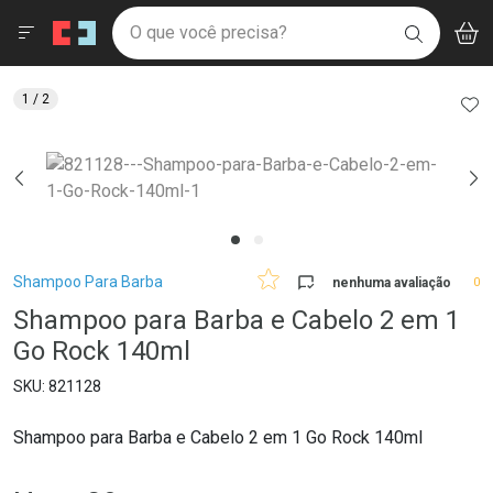
Drogaria São Paulo
Menu
Aces
Ir direto para a home
O que você precisa?
V
i
BUSCAR
Navegue pela página
Ir direto para o conteúdo
Faça a sua busca
Ir direto para a busca
Ir direto para a conta
AD
1
/ 2
Ir direto para a ajuda
Ir direto para a notificações
Ir direto para o carrinho
Ir direto para o menu
Breadcrumb
Shampoo Para Barba
nenhuma avaliação
0
Shampoo para Barba e Cabelo 2 em 1
Go Rock 140ml
821128
Shampoo para Barba e Cabelo 2 em 1 Go Rock 140ml