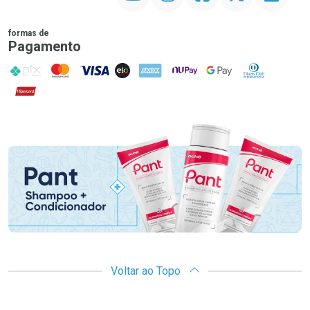
formas de
Pagamento
PIX
MasterCard
VISA
ELO
AMEX
NuPay
Google Pay
Diners Club
Hipercard
Promoção em Destaque
Voltar ao Topo