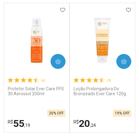
ADICIONAR AOS FAVORITOS
ADIC
COMPRAR
COMPRAR
(4)
(9)
Protetor Solar Ever Care FPS
Loção Prolongadora Do
30 Aerossol 200ml
Bronzeado Ever Care 120g
20% OFF
19% OFF
55
20
R$
R$
,19
,24