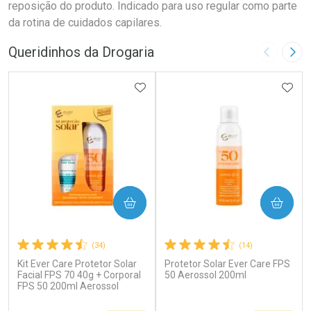
reposição do produto. Indicado para uso regular como parte
da rotina de cuidados capilares.
Queridinhos da Drogaria
Imagem A
Pró
ADICIONAR AOS FAVORITOS
ADIC
COMPRAR
COMPRAR
(34)
(14)
Kit Ever Care Protetor Solar
Protetor Solar Ever Care FPS
Facial FPS 70 40g + Corporal
50 Aerossol 200ml
FPS 50 200ml Aerossol