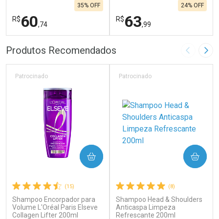
35% OFF
24% OFF
60
63
R$
R$
,74
,99
FECHAR
F
FECHAR
F
Produtos Recomendados
Imagem A
Pró
Laboratório
Laboratório
Por Menos
Por Menos
Patrocinado
Patrocinado
COMPRAR
COMPRAR
(15)
(8)
Shampoo Encorpador para
Shampoo Head & Shoulders
Ativar Desconto
Ativar Desconto
Volume L'Oréal Paris Elseve
Anticaspa Limpeza
Collagen Lifter 200ml
Comprar sem Desconto
Refrescante 200ml
Comprar sem Desconto