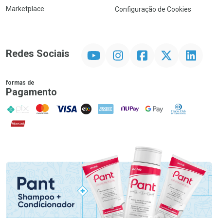
Marketplace
Configuração de Cookies
YouTube
Instagram
Facebook
Twitter
Linkedin
Redes Sociais
formas de
Pagamento
PIX
MasterCard
VISA
ELO
AMEX
NuPay
Google Pay
Diners Club
Hipercard
Promoção em Destaque