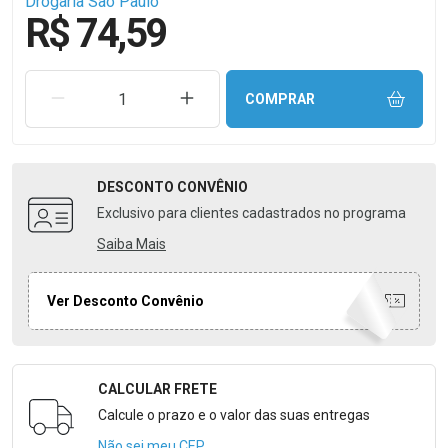
Drogaria São Paulo
R$ 74,59
REMOVER UMA UNIDADE
AUMENTAR UMA UNIDADE
COMPRAR
DESCONTO
CONVÊNIO
Exclusivo para clientes cadastrados no programa
Saiba Mais
Ver Desconto Convênio
CALCULAR FRETE
Formulário para Calcular o Frete
Calcule o prazo e o valor das suas entregas
Não sei meu CEP