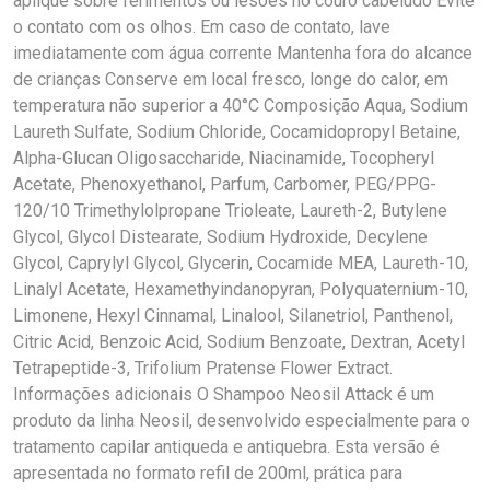
aplique sobre ferimentos ou lesões no couro cabeludo Evite
o contato com os olhos. Em caso de contato, lave
imediatamente com água corrente Mantenha fora do alcance
de crianças Conserve em local fresco, longe do calor, em
temperatura não superior a 40°C Composição Aqua, Sodium
Laureth Sulfate, Sodium Chloride, Cocamidopropyl Betaine,
Alpha-Glucan Oligosaccharide, Niacinamide, Tocopheryl
Acetate, Phenoxyethanol, Parfum, Carbomer, PEG/PPG-
120/10 Trimethylolpropane Trioleate, Laureth-2, Butylene
Glycol, Glycol Distearate, Sodium Hydroxide, Decylene
Glycol, Caprylyl Glycol, Glycerin, Cocamide MEA, Laureth-10,
Linalyl Acetate, Hexamethyindanopyran, Polyquaternium-10,
Limonene, Hexyl Cinnamal, Linalool, Silanetriol, Panthenol,
Citric Acid, Benzoic Acid, Sodium Benzoate, Dextran, Acetyl
Tetrapeptide-3, Trifolium Pratense Flower Extract.
Informações adicionais O Shampoo Neosil Attack é um
produto da linha Neosil, desenvolvido especialmente para o
tratamento capilar antiqueda e antiquebra. Esta versão é
apresentada no formato refil de 200ml, prática para