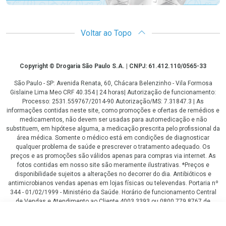
Voltar ao Topo
Copyright
Copyright © Drogaria São Paulo S.A. | CNPJ: 61.412.110/0565-33
São Paulo - SP: Avenida Renata, 60, Chácara Belenzinho - Vila Formosa
Gislaine Lima Meo CRF 40.354 | 24 horas| Autorização de funcionamento:
Processo: 2531.559767/2014-90 Autorização/MS: 7.31847.3 | As
informações contidas neste site, como promoções e ofertas de remédios e
medicamentos, não devem ser usadas para automedicação e não
substituem, em hipótese alguma, a medicação prescrita pelo profissional da
área médica. Somente o médico está em condições de diagnosticar
qualquer problema de saúde e prescrever o tratamento adequado. Os
preços e as promoções são válidos apenas para compras via internet. As
fotos contidas em nosso site são meramente ilustrativas. *Preços e
disponibilidade sujeitos a alterações no decorrer do dia. Antibióticos e
antimicrobianos vendas apenas em lojas físicas ou televendas. Portaria nº
344 - 01/02/1999 - Ministério da Saúde. Horário de funcionamento Central
de Vendas e Atendimento ao Cliente 4003 3393 ou 0800 779 8767 de
domingo a domingo das 08h00 às 20h00.