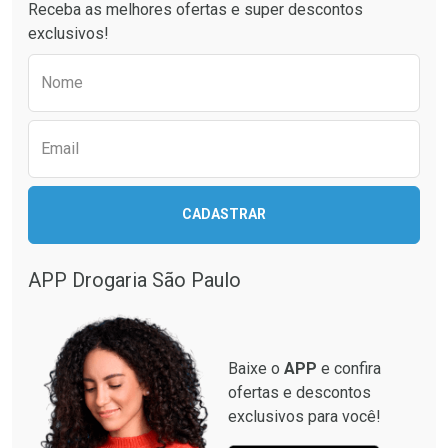
Receba as melhores ofertas e super descontos
Comprar sem Desconto
Comprar sem Desconto
exclusivos!
Por R$ 19,99/cada
Por R$ 15,99/cada
Comprar sem Desconto
Comprar sem Desconto
Preencha o formulário abaixo para receber 
Por R$ 19,99/cada
Por R$ 15,99/cada
Nome
Email
CADASTRAR
APP Drogaria São Paulo
Baixe o
APP
e confira
ofertas e descontos
exclusivos para você!