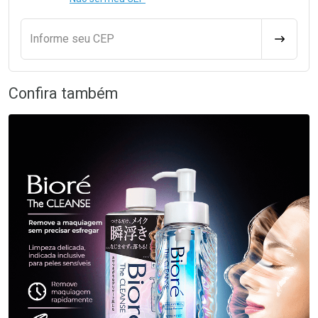
Informe seu CEP
CALCULA
Confira também