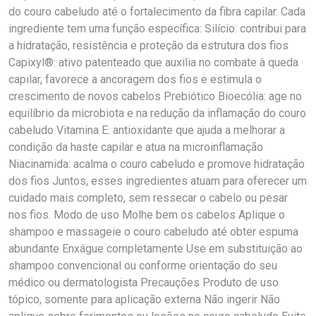
do couro cabeludo até o fortalecimento da fibra capilar. Cada
ingrediente tem uma função específica: Silício: contribui para
a hidratação, resistência e proteção da estrutura dos fios
Capixyl®: ativo patenteado que auxilia no combate à queda
capilar, favorece a ancoragem dos fios e estimula o
crescimento de novos cabelos Prebiótico Bioecólia: age no
equilíbrio da microbiota e na redução da inflamação do couro
cabeludo Vitamina E: antioxidante que ajuda a melhorar a
condição da haste capilar e atua na microinflamação
Niacinamida: acalma o couro cabeludo e promove hidratação
dos fios Juntos, esses ingredientes atuam para oferecer um
cuidado mais completo, sem ressecar o cabelo ou pesar
nos fios. Modo de uso Molhe bem os cabelos Aplique o
shampoo e massageie o couro cabeludo até obter espuma
abundante Enxágue completamente Use em substituição ao
shampoo convencional ou conforme orientação do seu
médico ou dermatologista Precauções Produto de uso
tópico, somente para aplicação externa Não ingerir Não