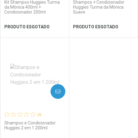
Kit Shampoo Huggies Turma
Shampoo + Condicionador
da Mônica 400ml +
Huggies Turma da Mônica
Condicionador 200ml
Suave
Ver Desconto Convênio
Ver Desconto Convênio
PRODUTO ESGOTADO
PRODUTO ESGOTADO
FECHAR
FECHAR
FEC
FEC
Laboratório
Por Menos
Laboratório
Por Menos
AVISE-ME
(0)
Shampoo e Condicionador
Huggies 2 em 1 200ml