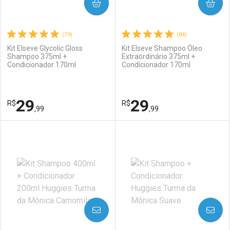
COMPRAR
COMPRAR
(79)
(84)
Kit Elseve Glycolic Gloss
Kit Elseve Shampoo Óleo
Shampoo 375ml +
Extraordinário 375ml +
Condicionador 170ml
Condicionador 170ml
29
29
R$
R$
,99
,99
FECHAR
FECHAR
F
F
Laboratório
Por Menos
Laboratório
Por Menos
AVISE-ME
AVISE-ME