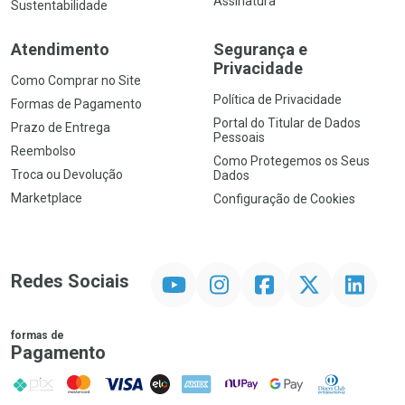
Assinatura
Sustentabilidade
Atendimento
Segurança e
Privacidade
Como Comprar no Site
Política de Privacidade
Formas de Pagamento
Portal do Titular de Dados
Prazo de Entrega
Pessoais
Reembolso
Como Protegemos os Seus
Troca ou Devolução
Dados
Marketplace
Configuração de Cookies
YouTube
Instagram
Facebook
Twitter
Linkedin
Redes Sociais
formas de
Pagamento
PIX
MasterCard
VISA
ELO
AMEX
NuPay
Google Pay
Diners Club