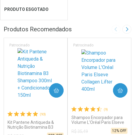
Ver Desconto Convênio
Ver Desconto Convênio
PRODUTO ESGOTADO
FECHAR
FECHAR
Produtos Recomendados
Imagem A
Pró
Laboratório
Por Menos
Patrocinado
Patrocinado
COMPRAR
COMPRAR
(9)
(93)
Shampoo Encorpador para
Kit Pantene Antiqueda &
Volume L'Oréal Paris Elseve
Ver Desconto Convênio
Nutrição Biotinamina B3
Collagen Lifter 400ml
12% OFF
R$ 35,49
Shampoo 300ml +