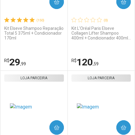
COMPRAR
COMPRAR
(150)
(0)
Kit Elseve Shampoo Reparação
Kit L'Oréal Paris Elseve
Total 5 375ml + Condicionador
Collagen Lifter Shampoo
170ml
400ml + Condicionador 400ml
+ Leave-In 100ml
29
120
R$
R$
,99
,59
LOJA PARCEIRA
FECHAR
FECHAR
LOJA PARCEIRA
F
F
Laboratório
Por Menos
Laboratório
Por Menos
COMPRAR
COMPRAR