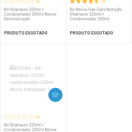
(0)
(3)
Kit Shampoo 325ml +
Kit Above Hair Care Nutrição
Condicionador 200ml Above
Shampoo 325ml +
Reconstrução
Condicionador 200ml
Ativar Desconto
Ativar Desconto
PRODUTO ESGOTADO
PRODUTO ESGOTADO
Comprar sem Desconto
Comprar sem Desconto
Comprar sem Desconto
Comprar sem Desconto
Por R$ 43,92/cada
Por R$ 43,92/cada
Por R$ 43,92/cada
Por R$ 43,92/cada
FECHAR
FECHAR
FEC
FEC
Laboratório
Por Menos
Laboratório
Por Menos
AVISE-ME
(0)
Kit Shampoo 325ml +
Condicionador 200ml Above