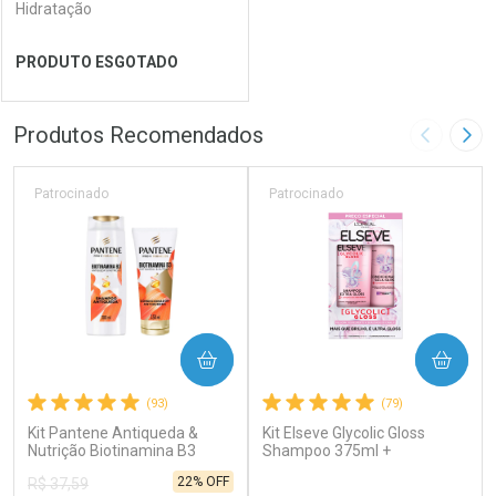
Hidratação
Ver Desconto Convênio
Ver Desconto Convênio
PRODUTO ESGOTADO
FECHAR
FECHAR
Produtos Recomendados
Imagem A
Pró
Laboratório
Por Menos
Patrocinado
Patrocinado
COMPRAR
COMPRAR
(93)
(79)
Kit Pantene Antiqueda &
Kit Elseve Glycolic Gloss
Nutrição Biotinamina B3
Shampoo 375ml +
Shampoo 300ml +
Condicionador 170ml
22% OFF
R$ 37,59
Condicionador 150ml
Ver Desconto Convênio