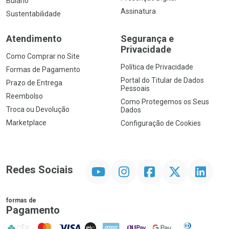
Bulário
Assinatura
Sustentabilidade
Atendimento
Segurança e
Privacidade
Como Comprar no Site
Política de Privacidade
Formas de Pagamento
Portal do Titular de Dados
Prazo de Entrega
Pessoais
Reembolso
Como Protegemos os Seus
Troca ou Devolução
Dados
Marketplace
Configuração de Cookies
YouTube
Instagram
Facebook
Twitter
Linkedin
Redes Sociais
formas de
Pagamento
PIX
MasterCard
VISA
ELO
AMEX
NuPay
Google Pay
Diners Club