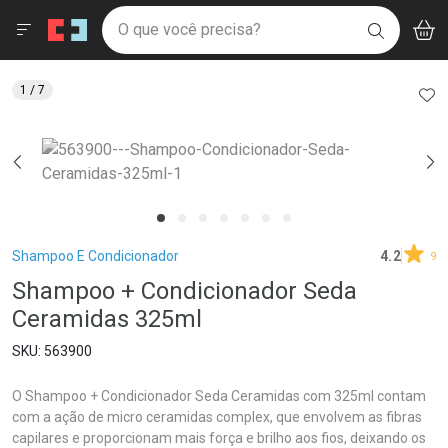
Drogaria São Paulo
Menu
Aces
Ir direto para a home
O que você precisa?
V
i
BUSCAR
Navegue pela página
Ir direto para o conteúdo
Faça a sua busca
Ir direto para a busca
Ir direto para a conta
AD
1
/ 7
Ir direto para a ajuda
Ir direto para a notificações
Ir direto para o carrinho
Ir direto para o menu
Breadcrumb
Shampoo E Condicionador
4.2
9
Shampoo + Condicionador Seda
Ceramidas 325ml
563900
O Shampoo + Condicionador Seda Ceramidas com 325ml contam
com a ação de micro ceramidas complex, que envolvem as fibras
capilares e proporcionam mais força e brilho aos fios, deixando os