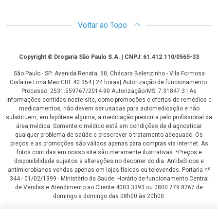
Voltar ao Topo
Copyright
Copyright © Drogaria São Paulo S.A. | CNPJ: 61.412.110/0565-33
São Paulo - SP: Avenida Renata, 60, Chácara Belenzinho - Vila Formosa
Gislaine Lima Meo CRF 40.354 | 24 horas| Autorização de funcionamento:
Processo: 2531.559767/2014-90 Autorização/MS: 7.31847.3 | As
informações contidas neste site, como promoções e ofertas de remédios e
medicamentos, não devem ser usadas para automedicação e não
substituem, em hipótese alguma, a medicação prescrita pelo profissional da
área médica. Somente o médico está em condições de diagnosticar
qualquer problema de saúde e prescrever o tratamento adequado. Os
preços e as promoções são válidos apenas para compras via internet. As
fotos contidas em nosso site são meramente ilustrativas. *Preços e
disponibilidade sujeitos a alterações no decorrer do dia. Antibióticos e
antimicrobianos vendas apenas em lojas físicas ou televendas. Portaria nº
344 - 01/02/1999 - Ministério da Saúde. Horário de funcionamento Central
de Vendas e Atendimento ao Cliente 4003 3393 ou 0800 779 8767 de
domingo a domingo das 08h00 às 20h00.
LGPD Aceite os Cookies