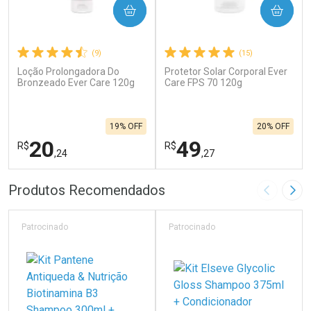
COMPRAR
COMPRAR
(9)
(15)
Loção Prolongadora Do
Protetor Solar Corporal Ever
Bronzeado Ever Care 120g
Care FPS 70 120g
19% OFF
20% OFF
20
49
R$
R$
,24
,27
FECHAR
F
FECHAR
F
Produtos Recomendados
Imagem A
Pró
Laboratório
Laboratório
Por Menos
Por Menos
Patrocinado
Patrocinado