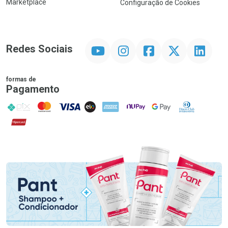
Marketplace
Configuração de Cookies
YouTube
Instagram
Facebook
Twitter
Linkedin
Redes Sociais
formas de
Pagamento
PIX
MasterCard
VISA
ELO
AMEX
NuPay
Google Pay
Diners Club
Hipercard
Promoção em Destaque