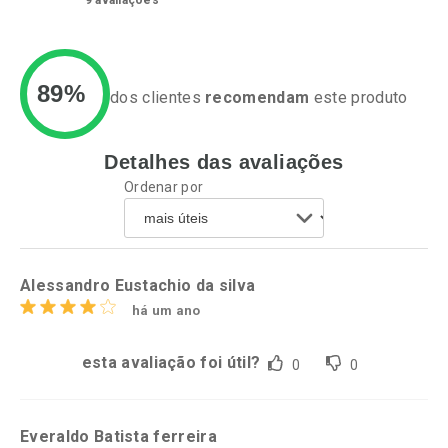
9
avaliações
89%
dos clientes
recomendam
este produto
Detalhes das avaliações
Ativar Desconto
Ativar Desconto
Ordenar por
Comprar sem Desconto
Comprar sem Desconto
Por R$ 37,59/cada
Por R$ 29,99/cada
Comprar sem Desconto
Comprar sem Desconto
Por R$ 37,59/cada
Por R$ 29,99/cada
Alessandro Eustachio da silva
há um ano
esta avaliação foi útil?
0
0
Everaldo Batista ferreira