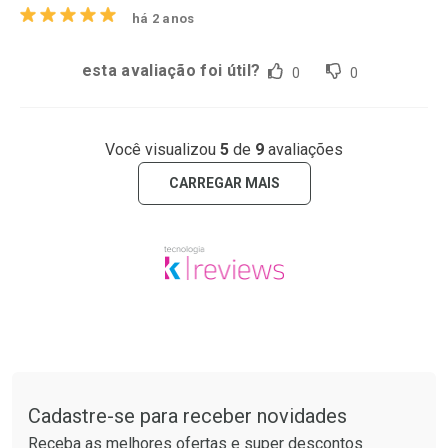
há 2 anos
esta avaliação foi útil?
0
0
Você visualizou
5
de
9
avaliações
CARREGAR MAIS
Tudo sobre a Drogaria São Paulo
Cadastre-se para receber novidades
Receba as melhores ofertas e super descontos