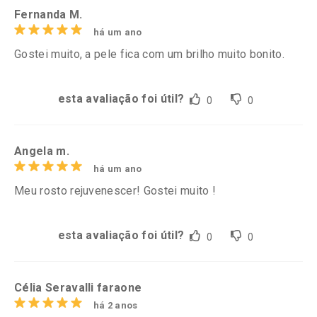
Fernanda M.
há um ano
Gostei muito, a pele fica com um brilho muito bonito.
esta avaliação foi útil?
0
0
Angela m.
há um ano
Meu rosto rejuvenescer! Gostei muito !
esta avaliação foi útil?
0
0
Célia Seravalli faraone
há 2 anos