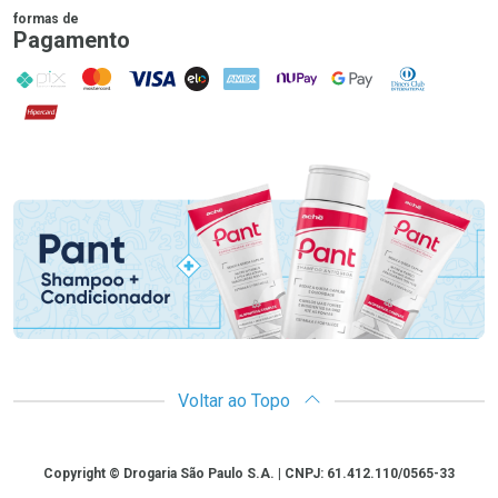
formas de
Pagamento
PIX
MasterCard
VISA
ELO
AMEX
NuPay
Google Pay
Diners Club
Hipercard
Promoção em Destaque
Voltar ao Topo
Copyright
Copyright © Drogaria São Paulo S.A. | CNPJ: 61.412.110/0565-33