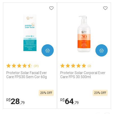
ADICIONAR AOS FAVORITOS
ADIC
COMPRAR
COMPRAR
(21)
(2)
Protetor Solar Facial Ever
Protetor Solar Corporal Ever
Care FPS30 Sem Cor 60g
Care FPS 30 500ml
20% OFF
23% OFF
28
64
R$
R$
,79
,79