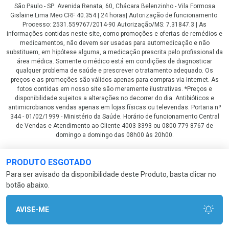
São Paulo - SP: Avenida Renata, 60, Chácara Belenzinho - Vila Formosa
Gislaine Lima Meo CRF 40.354 | 24 horas| Autorização de funcionamento:
Processo: 2531.559767/2014-90 Autorização/MS: 7.31847.3 | As
informações contidas neste site, como promoções e ofertas de remédios e
medicamentos, não devem ser usadas para automedicação e não
substituem, em hipótese alguma, a medicação prescrita pelo profissional da
área médica. Somente o médico está em condições de diagnosticar
qualquer problema de saúde e prescrever o tratamento adequado. Os
preços e as promoções são válidos apenas para compras via internet. As
fotos contidas em nosso site são meramente ilustrativas. *Preços e
disponibilidade sujeitos a alterações no decorrer do dia. Antibióticos e
antimicrobianos vendas apenas em lojas físicas ou televendas. Portaria nº
344 - 01/02/1999 - Ministério da Saúde. Horário de funcionamento Central
de Vendas e Atendimento ao Cliente 4003 3393 ou 0800 779 8767 de
domingo a domingo das 08h00 às 20h00.
LGPD Aceite os Cookies
PRODUTO ESGOTADO
Para ser avisado da disponibilidade deste Produto, basta clicar no
botão abaixo.
AVISE-ME