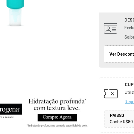
DES
Excl
Saib
Ver Descont
CUP
Util
Regr
PAIS80
Ganhe R$80 