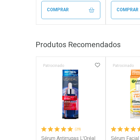
COMPRAR
COMPRAR
FECHAR
FECHAR
Produtos Recomendados
Laboratório
Laborató
Por Menos
Por Men
ADICIONAR AOS 
Patrocinado
Patrocinado
(29)
Sérum Antirrugas L'Oréal
Sérum Facial
Ativar Desconto
Ativar Des