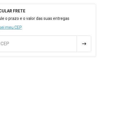
CULAR FRETE
o para Calcular o Frete
ule o prazo e o valor das suas entregas
sei meu CEP
u CEP
CALCULAR FRETE