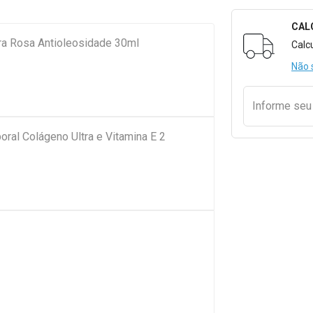
CAL
Formulári
ra Rosa Antioleosidade 30ml
Calc
Não 
Informe se
oral Colágeno Ultra e Vitamina E 2