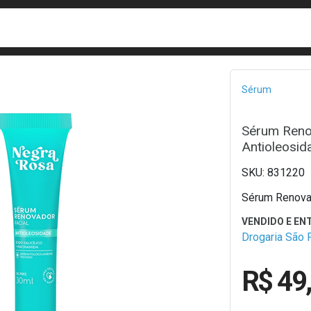
busca
isa?
Bread
Sérum
Sérum Reno
Antioleosid
831220
Sérum Renovad
Drogaria São 
R$ 49