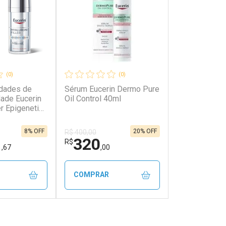
(0)
(0)
idades de
Sérum Eucerin Dermo Pure
dade Eucerin
Oil Control 40ml
er Epigenetic
8% OFF
20% OFF
R$ 400,00
1
320
R$
,67
,00
COMPRAR
FECHAR
FECHAR
FECHAR
FECHAR