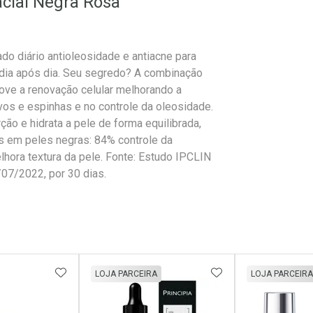
cial Negra Rosa
o diário antioleosidade e antiacne para
dia após dia. Seu segredo? A combinação
move a renovação celular melhorando a
avos e espinhas e no controle da oleosidade.
ção e hidrata a pele de forma equilibrada,
s em peles negras: 84% controle da
lhora textura da pele. Fonte: Estudo IPCLIN
/07/2022, por 30 dias.
FAVORITOS
ADICIONAR AOS FAVORITOS
ADICIONAR AOS 
LOJA PARCEIRA
LOJA PARCEIRA