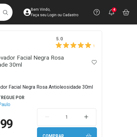
Acesse sua Conta
Precisa de 
Notific
Aces
Bem Vindo,
4
Você po
notifica
Vo
it
BUSCAR
Ver Recursos 
Faça seu Login ou Cadastro
crumb
5.0
Atendimento ao 
1
Central de Ajud
vador Facial Negra Rosa
ADICIONAR AOS 
ade 30ml
Televendas
4003-3393
or Facial Negra Rosa Antioleosidade 30ml
Paulo
REMOVER UMA UNIDADE
AUMENTAR UMA UNIDA
,99
COMPRAR