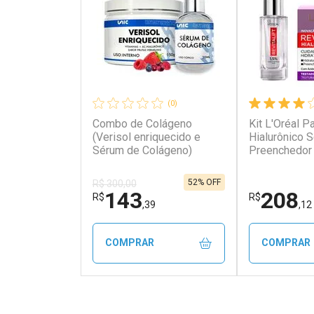
(0)
Combo de Colágeno
Kit L'Oréal Pa
(Verisol enriquecido e
Hialurônico 
Sérum de Colágeno)
Preenchedor
Creme Hidrat
idade Diurno
52% OFF
R$ 300,00
143
208
R$
R$
,39
,12
COMPRAR
COMPRAR
FECHAR
FECHAR