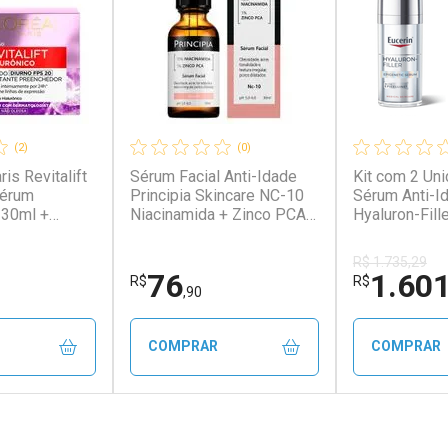
(2)
(0)
ris Revitalift
Sérum Facial Anti-Idade
Kit com 2 Un
Sérum
Principia Skincare NC-10
Sérum Anti-I
 30ml +
Niacinamida + Zinco PCA
Hyaluron-Fill
ante Anti-
30ml
30ml
 FPS 20 49g
R$ 1.735,29
76
1.60
R$
R$
,90
COMPRAR
COMPRAR
FECHAR
FECHAR
FECHAR
FECHAR