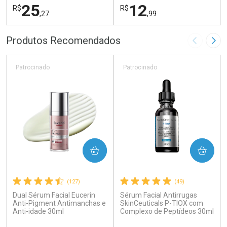
25
12
R$
R$
,27
,99
FECHAR
F
FECHAR
F
Produtos Recomendados
Imagem A
Pró
Laboratório
Laboratório
Por Menos
Por Menos
Patrocinado
Patrocinado
COMPRAR
COMPRAR
(127)
(49)
Dual Sérum Facial Eucerin
Sérum Facial Antirrugas
Ativar Desconto
Ativar Desconto
Anti-Pigment Antimanchas e
SkinCeuticals P-TIOX com
Anti-idade 30ml
Comprar sem Desconto
Complexo de Peptídeos 30ml
Comprar sem Desconto
Por R$ 25,27/cada
Por R$ 12,99/cada