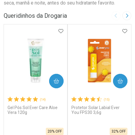
seca, manhã e noite, antes do seu hidratante favorito.
Queridinhos da Drogaria
Imagem A
Pró
ADICIONAR AOS FAVORITOS
ADIC
COMPRAR
COMPRAR
(14)
(15)
Gel Pós Sol Ever Care Aloe
Protetor Solar Labial Ever
Vera 120g
You FPS30 3,6g
20% OFF
32% OFF