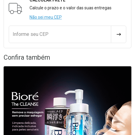
CALCULAR FRETE
Formulário para Calcular o Frete
Calcule o prazo e o valor das suas entregas
Não sei meu CEP
Informe seu CEP
CALCULA
Confira também