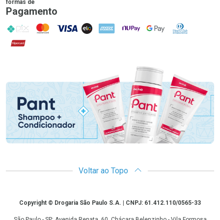
formas de
Pagamento
PIX
MasterCard
VISA
ELO
AMEX
NuPay
Google Pay
Diners Club
Hipercard
Promoção em Destaque
Voltar ao Topo
Copyright
Copyright © Drogaria São Paulo S.A. | CNPJ: 61.412.110/0565-33
São Paulo - SP: Avenida Renata, 60, Chácara Belenzinho - Vila Formosa