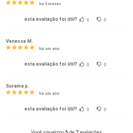
há 5 meses
esta avaliação foi útil?
0
0
Vanessa M.
há um ano
esta avaliação foi útil?
0
0
Surama p.
há um ano
esta avaliação foi útil?
0
0
Você visualizou
5
de
7
avaliações