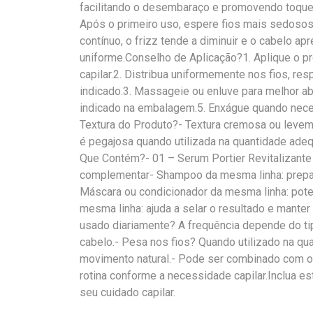
facilitando o desembaraço e promovendo toqu
Após o primeiro uso, espere fios mais sedosos
contínuo, o frizz tende a diminuir e o cabelo ap
uniforme.Conselho de Aplicação?1. Aplique o pr
capilar.2. Distribua uniformemente nos fios, r
indicado.3. Massageie ou enluve para melhor a
indicado na embalagem.5. Enxágue quando necess
Textura do Produto?- Textura cremosa ou leveme
é pegajosa quando utilizada na quantidade ade
Que Contém?- 01 – Serum Portier Revitalizant
complementar- Shampoo da mesma linha: prepara
Máscara ou condicionador da mesma linha: potenc
mesma linha: ajuda a selar o resultado e manter
usado diariamente? A frequência depende do t
cabelo.- Pesa nos fios? Quando utilizado na q
movimento natural.- Pode ser combinado com ou
rotina conforme a necessidade capilar.Inclua est
seu cuidado capilar.