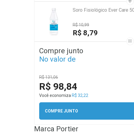
Soro Fisiológico Ever Care 5
R$ 10,99
R$ 8,79
Compre junto
No valor de
R$ 131,06
R$ 98,84
Você economiza
R$ 32,22
COMPRE JUNTO
Marca
Portier