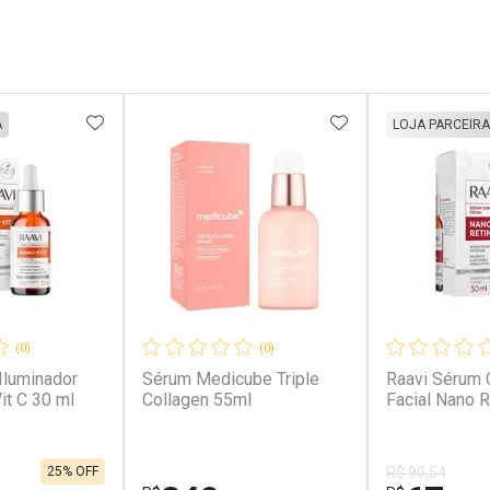
FAVORITOS
ADICIONAR AOS FAVORITOS
ADICIONAR AOS 
A
LOJA PARCEIRA
(0)
(0)
Iluminador
Sérum Medicube Triple
Raavi Sérum 
it C 30 ml
Collagen 55ml
Facial Nano R
25% OFF
R$ 90,54