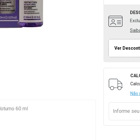
DES
Excl
Saib
Ver Descont
CAL
Formulári
Calc
Não 
Noturno 60 ml
Informe se