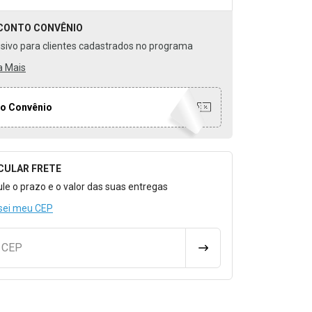
CONTO
CONVÊNIO
usivo para clientes cadastrados no programa
a Mais
o Convênio
CULAR FRETE
o para Calcular o Frete
ule o prazo e o valor das suas entregas
sei meu CEP
u CEP
CALCULAR FRETE