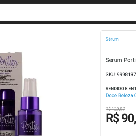
busca
isa?
Bread
Sérum
Serum Porti
9998187
Doce Beleza 
R$ 120,07
R$ 90