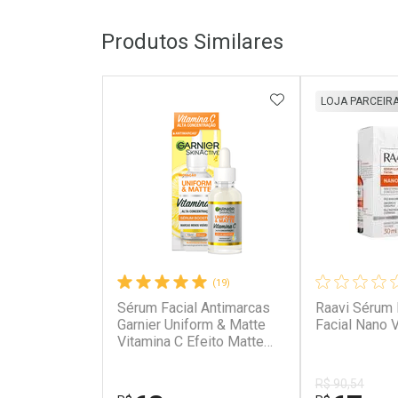
Produtos Similares
ADICIONAR AOS 
LOJA PARCEIR
(19)
Sérum Facial Antimarcas
Raavi Sérum 
Garnier Uniform & Matte
Facial Nano V
Vitamina C Efeito Matte
15ml
R$ 90,54