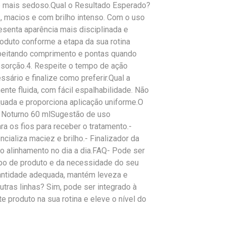
e mais sedoso.Qual o Resultado Esperado?
, macios e com brilho intenso. Com o uso
resenta aparência mais disciplinada e
oduto conforme a etapa da sua rotina
espeitando comprimento e pontas quando
bsorção.4. Respeite o tempo de ação
ário e finalize como preferir.Qual a
nte fluida, com fácil espalhabilidade. Não
quada e proporciona aplicação uniforme.O
e Noturno 60 mlSugestão de uso
 os fios para receber o tratamento.-
ializa maciez e brilho.- Finalizador da
 o alinhamento no dia a dia.FAQ- Pode ser
ipo de produto e da necessidade do seu
uantidade adequada, mantém leveza e
tras linhas? Sim, pode ser integrado à
e produto na sua rotina e eleve o nível do