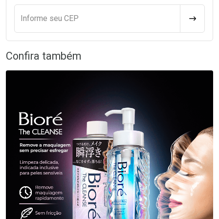
Informe seu CEP
CALCULA
Confira também