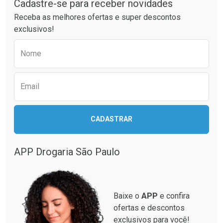
Cadastre-se para receber novidades
Ativar Desconto
Ativar Desconto
Receba as melhores ofertas e super descontos
Comprar sem Desconto
Comprar sem Desconto
exclusivos!
Por R$ 389,99/cada
Por R$ 137,99/cada
Comprar sem Desconto
Comprar sem Desconto
Preencha o formulário abaixo para receber 
Por R$ 389,99/cada
Por R$ 137,99/cada
Nome
Email
CADASTRAR
APP Drogaria São Paulo
Baixe o
APP
e confira
ofertas e descontos
exclusivos para você!