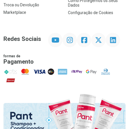
Como Protegemos os Seus
Troca ou Devolução
Dados
Marketplace
Configuração de Cookies
YouTube
Instagram
Facebook
Twitter
Linkedin
Redes Sociais
formas de
Pagamento
PIX
MasterCard
VISA
ELO
AMEX
NuPay
Google Pay
Diners Club
Hipercard
Promoção em Destaque