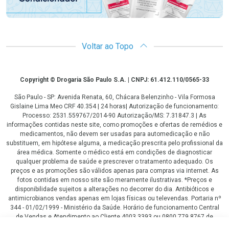
Voltar ao Topo
Copyright
Copyright © Drogaria São Paulo S.A. | CNPJ: 61.412.110/0565-33
São Paulo - SP: Avenida Renata, 60, Chácara Belenzinho - Vila Formosa
Gislaine Lima Meo CRF 40.354 | 24 horas| Autorização de funcionamento:
Processo: 2531.559767/2014-90 Autorização/MS: 7.31847.3 | As
informações contidas neste site, como promoções e ofertas de remédios e
medicamentos, não devem ser usadas para automedicação e não
substituem, em hipótese alguma, a medicação prescrita pelo profissional da
área médica. Somente o médico está em condições de diagnosticar
qualquer problema de saúde e prescrever o tratamento adequado. Os
preços e as promoções são válidos apenas para compras via internet. As
fotos contidas em nosso site são meramente ilustrativas. *Preços e
disponibilidade sujeitos a alterações no decorrer do dia. Antibióticos e
antimicrobianos vendas apenas em lojas físicas ou televendas. Portaria nº
344 - 01/02/1999 - Ministério da Saúde. Horário de funcionamento Central
de Vendas e Atendimento ao Cliente 4003 3393 ou 0800 779 8767 de
domingo a domingo das 08h00 às 20h00.