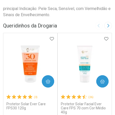
principal Indicação: Pele Seca, Sensível, com Vermelhidão e
Sinais de Envelhecimento.
Queridinhos da Drogaria
Imagem A
Pró
ADICIONAR AOS FAVORITOS
ADIC
COMPRAR
COMPRAR
(3)
(26)
Protetor Solar Ever Care
Protetor Solar Facial Ever
FPS30 120g
Care FPS 70 com Cor Médio
40g