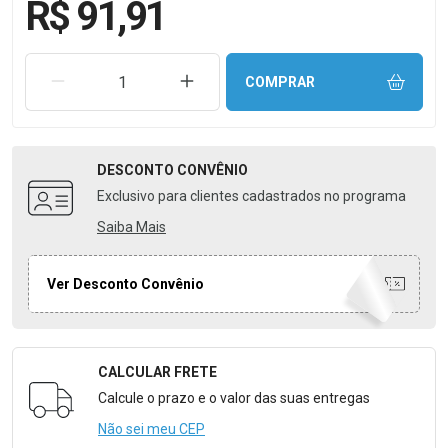
R$ 91,91
REMOVER UMA UNIDADE
AUMENTAR UMA UNIDADE
COMPRAR
DESCONTO
CONVÊNIO
Exclusivo para clientes cadastrados no programa
Saiba Mais
Ver Desconto Convênio
CALCULAR FRETE
Formulário para Calcular o Frete
Calcule o prazo e o valor das suas entregas
Não sei meu CEP