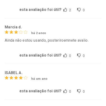
esta avaliação foi útil?
2
0
Marcia d.
há 2 anos
Ainda não estou usando, posteriroemnete avalio.
esta avaliação foi útil?
0
0
ISABEL A.
há um ano
esta avaliação foi útil?
0
0