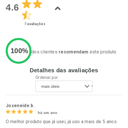
4.6
7
avaliações
100%
dos clientes
recomendam
este produto
Detalhes das avaliações
Ativar Desconto
Ativar Desconto
Ordenar por
Comprar sem Desconto
Comprar sem Desconto
Por R$ 279,90/cada
Por R$ 84,99/cada
Comprar sem Desconto
Comprar sem Desconto
Por R$ 279,90/cada
Por R$ 84,99/cada
Joseneide b.
há um ano
O melhor produto que já usei, já uso a mais de 5 anos.