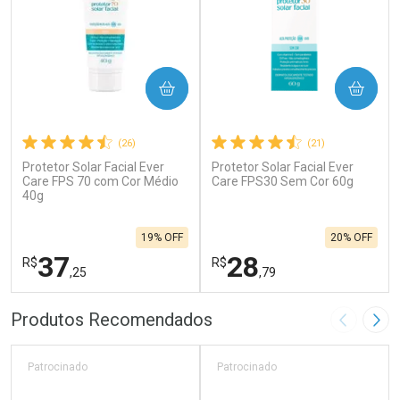
COMPRAR
COMPRAR
(26)
(21)
Protetor Solar Facial Ever
Protetor Solar Facial Ever
Care FPS 70 com Cor Médio
Care FPS30 Sem Cor 60g
40g
19% OFF
20% OFF
37
28
R$
R$
,25
,79
FECHAR
F
FECHAR
F
Produtos Recomendados
Imagem A
Pró
Laboratório
Laboratório
Por Menos
Por Menos
Patrocinado
Patrocinado