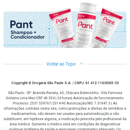
Promoção em Destaque
Voltar ao Topo
Copyright
Copyright © Drogaria São Paulo S.A. | CNPJ: 61.412.110/0565-33
São Paulo - SP: Avenida Renata, 60, Chácara Belenzinho - Vila Formosa
Gislaine Lima Meo CRF 40.354 | 24 horas| Autorização de funcionamento:
Processo: 2531.559767/2014-90 Autorização/MS: 7.31847.3 | As
informações contidas neste site, como promoções e ofertas de remédios e
medicamentos, não devem ser usadas para automedicação e não
substituem, em hipótese alguma, a medicação prescrita pelo profissional da
área médica. Somente o médico está em condições de diagnosticar
qualquer problema de saúde e prescrever o tratamento adequado. Os