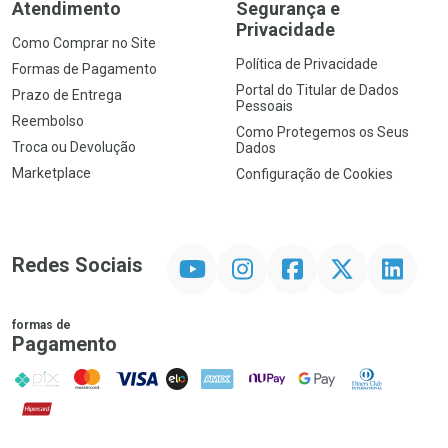
Atendimento
Segurança e
Privacidade
Como Comprar no Site
Política de Privacidade
Formas de Pagamento
Portal do Titular de Dados
Prazo de Entrega
Pessoais
Reembolso
Como Protegemos os Seus
Troca ou Devolução
Dados
Marketplace
Configuração de Cookies
YouTube
Instagram
Facebook
Twitter
Linkedin
Redes Sociais
formas de
Pagamento
PIX
MasterCard
VISA
ELO
AMEX
NuPay
Google Pay
Diners Club
Hipercard