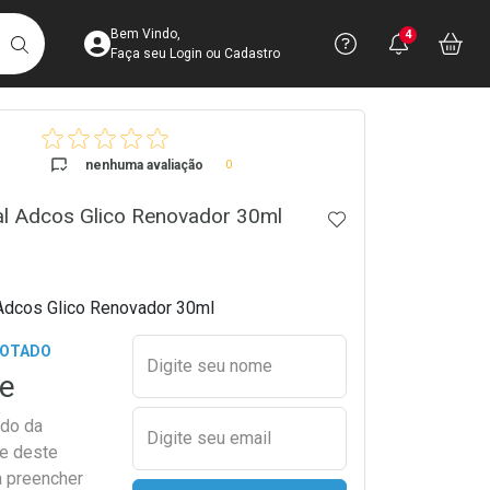
Acesse sua Conta
Precisa de 
Notific
Aces
Bem Vindo,
4
Você po
notifica
Vo
it
BUSCAR
Ver Recursos 
Faça seu Login ou Cadastro
crumb
Atendimento ao 
nenhuma avaliação
0
Central de Ajud
al Adcos Glico Renovador 30ml
ADICIONAR AOS 
Televendas
4003-3393
Adcos Glico Renovador 30ml
Preencher nome e email para s
GOTADO
Digite seu nome
e
ado da
Digite seu email
de deste
a preencher