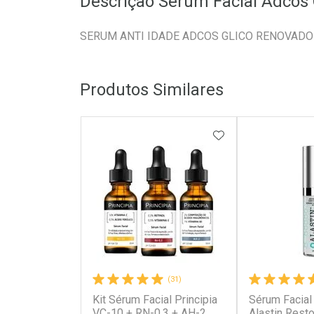
Descrição Sérum Facial Adcos
SERUM ANTI IDADE ADCOS GLICO RENOVADOR
Produtos Similares
ADICIONAR AOS 
(31)
Kit Sérum Facial Principia
Sérum Facial
VC-10 + RN-0,3 + AH-2
Alastin Resto