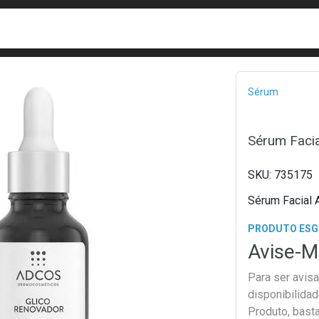
busca
isa?
Bread
Sérum
Sérum Faci
735175
Sérum Facial 
PRODUTO ES
Avise-M
Para ser avis
disponibilida
Produto, bast