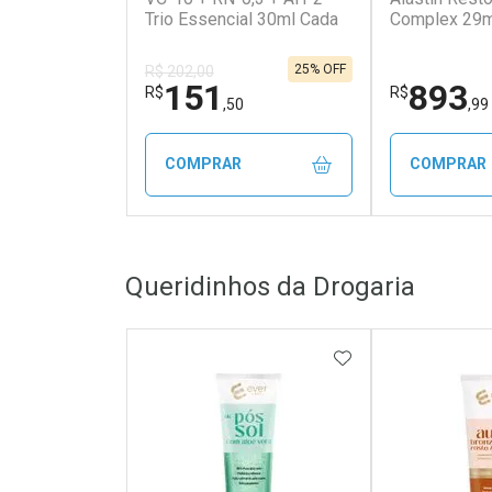
Trio Essencial 30ml Cada
Complex 29m
25% OFF
R$ 202,00
151
893
R$
R$
,50
,99
COMPRAR
COMPRAR
FECHAR
FECHAR
Queridinhos da Drogaria
Laboratório
Laborató
Por Menos
Por Men
ADICIONAR AOS 