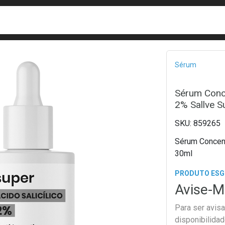
busca
isa?
Bread
Sérum
Sérum Conce
2% Sallve S
859265
Sérum Concent
30ml
PRODUTO ES
Avise-M
Para ser avis
disponibilida