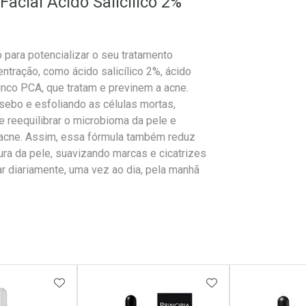
cial Ácido Salicílico 2%
 para potencializar o seu tratamento
entração, como ácido salicílico 2%, ácido
inco PCA, que tratam e previnem a acne.
ebo e esfoliando as células mortas,
 reequilibrar o microbioma da pele e
 acne. Assim, essa fórmula também reduz
ura da pele, suavizando marcas e cicatrizes
r diariamente, uma vez ao dia, pela manhã
FAVORITOS
ADICIONAR AOS FAVORITOS
ADICIONAR AOS 