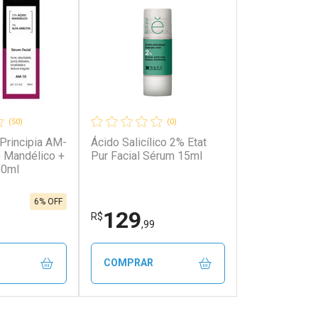
(50)
(0)
Principia AM-
Ácido Salicílico 2% Etat
 Mandélico +
Pur Facial Sérum 15ml
30ml
6% OFF
129
R$
,99
COMPRAR
FECHAR
FECHAR
FECHAR
FECHAR