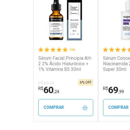
(98)
Sérum Facial Principia AH-
Sérum Concen
2 2% Ácido Hialurônico +
Niacinamida 
1% Vitamina B5 30ml
Super 30ml
6% OFF
R$ 64,00
60
69
R$
R$
,24
,99
COMPRAR
COMPRAR
FECHAR
FECHAR