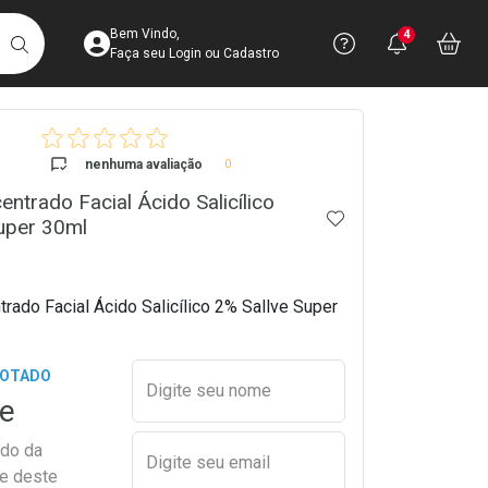
Acesse sua Conta
Precisa de 
Notific
Aces
Bem Vindo,
4
Você po
notifica
Vo
it
BUSCAR
Ver Recursos 
Faça seu Login ou Cadastro
crumb
Atendimento ao 
nenhuma avaliação
0
ntrado Facial Ácido Salicílico
Central de Ajud
ADICIONAR AOS 
uper 30ml
Televendas
4003-3393
rado Facial Ácido Salicílico 2% Sallve Super
Preencher nome e email para s
GOTADO
Digite seu nome
e
ado da
Digite seu email
de deste