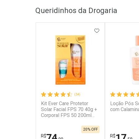
Queridinhos da Drogaria
Laboratório
Laborató
Por Menos
Por Men
ADICIONAR AOS 
(34)
Kit Ever Care Protetor
Loção Pós So
Ativar Desconto
Ativar Des
Solar Facial FPS 70 40g +
com Calamin
Corporal FPS 50 200ml
Aerossol
Comprar sem Desconto
Comprar s
Comprar sem Desconto
Comprar s
Por R$ 60,24/cada
Por R$ 69,9
Por R$ 60,24/cada
Por R$ 69,9
20% OFF
74
17
R$
R$