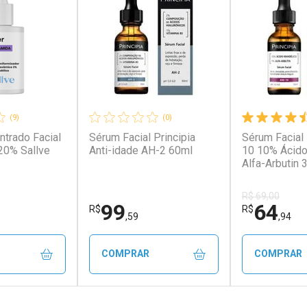
(9)
(0)
trado Facial
Sérum Facial Principia
Sérum Facial 
20% Sallve
Anti-idade AH-2 60ml
10 10% Ácido
Alfa-Arbutin 
R$ 69,00
99
64
R$
R$
,59
,94
COMPRAR
COMPRAR
FECHAR
FECHAR
FECHAR
FECHAR