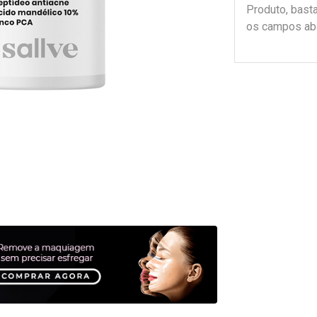
Produto, bast
os campos ab