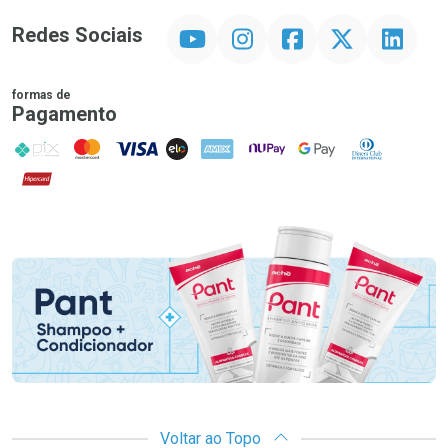
YouTube
Instagram
Facebook
Twitter
Linkedin
Redes Sociais
formas de
Pagamento
PIX
MasterCard
VISA
ELO
AMEX
NuPay
Google Pay
Diners Club
Hipercard
Promoção em Destaque
Voltar ao Topo