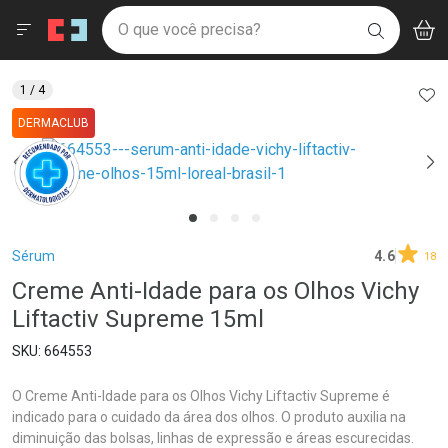
Drogaria São Paulo
Menu
Aces
Ir direto para a home
O que você precisa?
V
i
BUSCAR
Navegue pela página
Ir direto para o conteúdo
Faça a sua busca
Ir direto para a busca
Ir direto para a conta
AD
1
/ 4
Ir direto para a ajuda
DERMACLUB
Ir direto para a notificações
Ir direto para o carrinho
Ir direto para o menu
Breadcrumb
Sérum
4.6
18
Creme Anti-Idade para os Olhos Vichy
Liftactiv Supreme 15ml
664553
O Creme Anti-Idade para os Olhos Vichy Liftactiv Supreme é
indicado para o cuidado da área dos olhos. O produto auxilia na
diminuição das bolsas, linhas de expressão e áreas escurecidas.