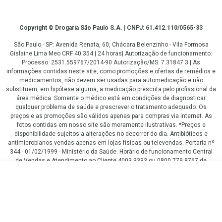
Copyright
Copyright © Drogaria São Paulo S.A. | CNPJ: 61.412.110/0565-33
São Paulo - SP: Avenida Renata, 60, Chácara Belenzinho - Vila Formosa
Gislaine Lima Meo CRF 40.354 | 24 horas| Autorização de funcionamento:
Processo: 2531.559767/2014-90 Autorização/MS: 7.31847.3 | As
informações contidas neste site, como promoções e ofertas de remédios e
medicamentos, não devem ser usadas para automedicação e não
substituem, em hipótese alguma, a medicação prescrita pelo profissional da
área médica. Somente o médico está em condições de diagnosticar
qualquer problema de saúde e prescrever o tratamento adequado. Os
preços e as promoções são válidos apenas para compras via internet. As
fotos contidas em nosso site são meramente ilustrativas. *Preços e
disponibilidade sujeitos a alterações no decorrer do dia. Antibióticos e
antimicrobianos vendas apenas em lojas físicas ou televendas. Portaria nº
344 - 01/02/1999 - Ministério da Saúde. Horário de funcionamento Central
de Vendas e Atendimento ao Cliente 4003 3393 ou 0800 779 8767 de
domingo a domingo das 08h00 às 20h00.
R$ 253,99
LGPD Aceite os Cookies
COMPRAR
ou
3
x
de
R$ 84,66