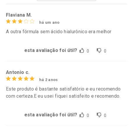
Por R$ 169,99/cada
Flaviana M.
há um ano
A outra fórmula sem ácido hialurônico era melhor
esta avaliação foi útil?
0
0
Antonio c.
há 2 anos
Este produto é bastante satisfatório e eu recomendo
com certeza.E eu usei fiquei satisfeito e recomendo.
esta avaliação foi útil?
0
0