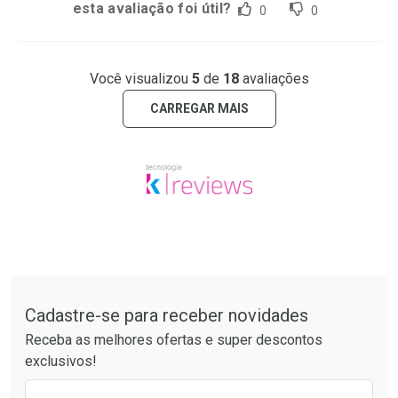
esta avaliação foi útil?
0
0
Você visualizou
5
de
18
avaliações
CARREGAR MAIS
Tudo sobre a Drogaria São Paulo
Cadastre-se para receber novidades
Receba as melhores ofertas e super descontos
exclusivos!
Preencha o formulário abaixo para receber 