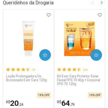
Queridinhos da Drogaria
Imagem A
Pró
ADICIONAR AOS FAVORITOS
ADIC
COMPRAR
COMPRAR
(9)
(24)
Loção Prolongadora Do
Kit Ever Care Protetor Solar
Bronzeado Ever Care 120g
Facial FPS 70 40g + Corporal
FPS 70 120g
19% OFF
19% OFF
20
64
R$
R$
,24
,79