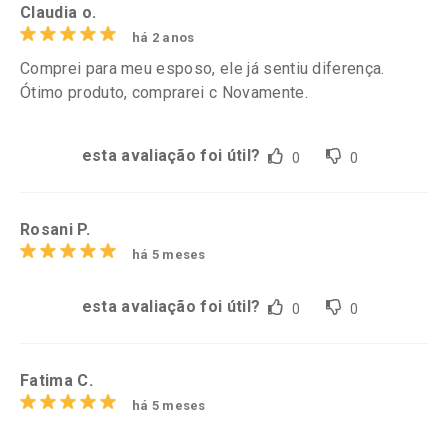
Claudia o.
há 2 anos
Comprei para meu esposo, ele já sentiu diferença.
Ótimo produto, comprarei c Novamente.
esta avaliação foi útil?
0
0
Rosani P.
há 5 meses
esta avaliação foi útil?
0
0
Fatima C.
há 5 meses