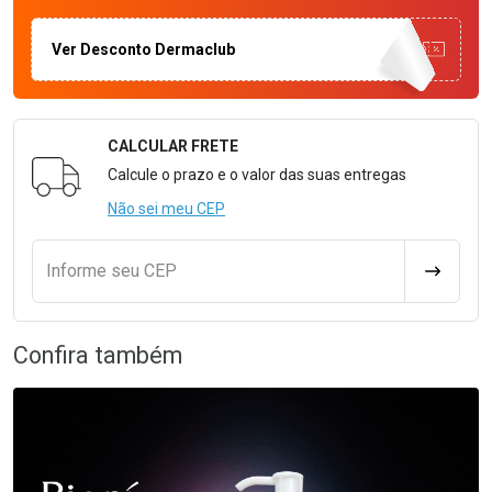
Ver Desconto Dermaclub
CALCULAR FRETE
Formulário para Calcular o Frete
Calcule o prazo e o valor das suas entregas
Não sei meu CEP
Informe seu CEP
CALCULA
Confira também